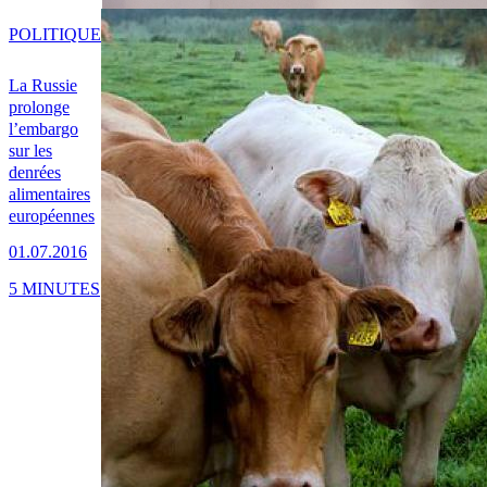
POLITIQUE
La Russie
prolonge
l’embargo
sur les
denrées
alimentaires
européennes
01.07.2016
5 MINUTES