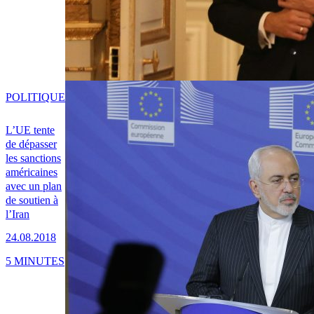
POLITIQUE
L’UE tente
de dépasser
les sanctions
américaines
avec un plan
de soutien à
l’Iran
24.08.2018
5 MINUTES