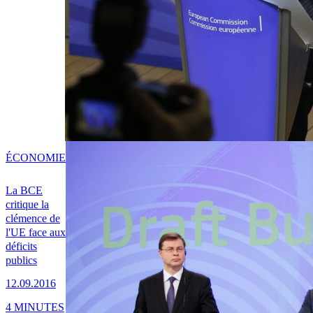
ÉCONOMIE
La BCE
critique la
clémence de
l'UE face aux
déficits
publics
12.09.2016
4 MINUTES