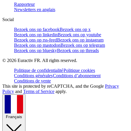
Rapporteur
Newsletters en anglais
Social
Bezoek ons op facebook
Bezoek ons op x
Bezoek ons op linkedin
Bezoek ons op youtube
Bezoek ons op rss-feed
Bezoek ons op instagram
Bezoek ons op mastodon
Bezoek ons op telegram
Bezoek ons op bluesky
Bezoek ons op threads
©
2026
Euractiv FR. All rights reserved.
Politique de confidentialité
Politique cookies
Conditions générales
Conditions d’abonnement
Conditions de vente
This site is protected by reCAPTCHA, and the Google
Privacy
Policy
and
Terms of Service
apply.
Français