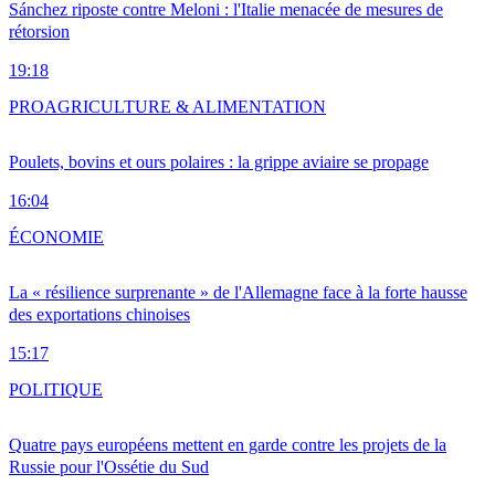
Sánchez riposte contre Meloni : l'Italie menacée de mesures de
rétorsion
19:18
PRO
AGRICULTURE & ALIMENTATION
Poulets, bovins et ours polaires : la grippe aviaire se propage
16:04
ÉCONOMIE
La « résilience surprenante » de l'Allemagne face à la forte hausse
des exportations chinoises
15:17
POLITIQUE
Quatre pays européens mettent en garde contre les projets de la
Russie pour l'Ossétie du Sud