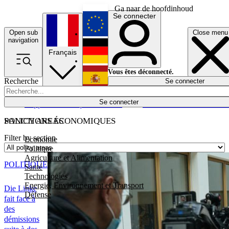
Ga naar de hoofdinhoud
Se connecter
Open sub
Close menu
English
navigation
Français
Deutsch
Vous êtes déconnecté.
Recherche
Se connecter
Español
Lumières éteintes
Se connecter
Rapporteur
Politique
Économie
Newsletters
Evénements
Em
POLICY AREAS
SANCTIONS ÉCONOMIQUES
Filter by section
Economie
Politique
Agriculture et Alimentation
POLITIQUE
Santé
Technologies
Energie, Environnement et Transport
Die Linke
Défense
fait face à
des
démissions