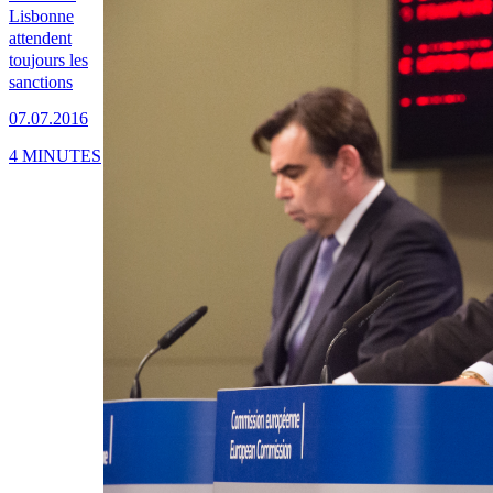
Lisbonne
attendent
toujours les
sanctions
07.07.2016
4 MINUTES