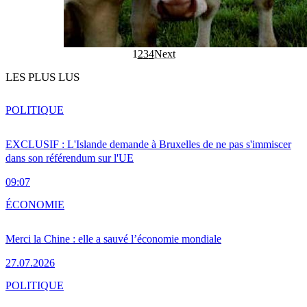
1
2
3
4
Next
LES PLUS LUS
POLITIQUE
EXCLUSIF : L'Islande demande à Bruxelles de ne pas s'immiscer
dans son référendum sur l'UE
09:07
ÉCONOMIE
Merci la Chine : elle a sauvé l’économie mondiale
27.07.2026
POLITIQUE