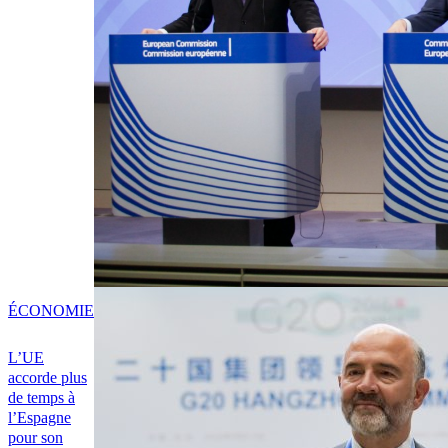
ÉCONOMIE
L’UE
accorde plus
de temps à
l’Espagne
pour son