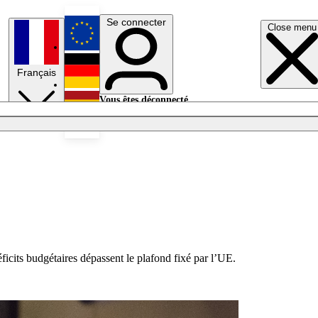
Se connecter
Close menu
English
Français
Deutsch
Vous êtes déconnecté.
Se connecter
Español
Lumières éteintes
ficits budgétaires dépassent le plafond fixé par l’UE.