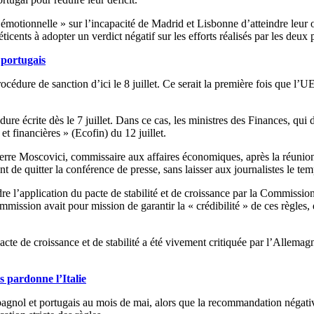
motionnelle » sur l’incapacité de Madrid et Lisbonne d’atteindre leur 
éticents à adopter un verdict négatif sur les efforts réalisés par les deux 
 portugais
édure de sanction d’ici le 8 juillet. Ce serait la première fois que l’U
e écrite dès le 7 juillet. Dans ce cas, les ministres des Finances, qui 
t financières » (Ecofin) du 12 juillet.
ierre Moscovici, commissaire aux affaires économiques, après la réunion
vant de quitter la conférence de presse, sans laisser aux journalistes le t
e l’application du pacte de stabilité et de croissance par la Commission
ommission avait pour mission de garantir la « crédibilité » de ces règles, 
te de croissance et de stabilité a été vivement critiquée par l’Allemagn
 pardonne l’Italie
spagnol et portugais au mois de mai, alors que la recommandation négativ