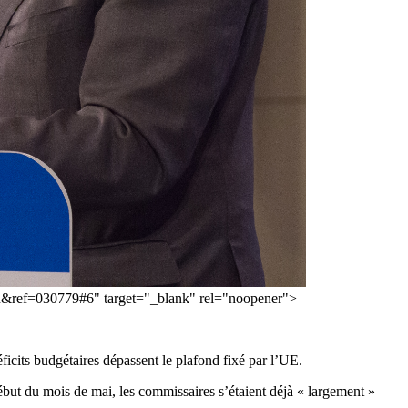
g=en&ref=030779#6" target="_blank" rel="noopener">
ficits budgétaires dépassent le plafond fixé par l’UE.
début du mois de mai, les commissaires s’étaient déjà « largement »