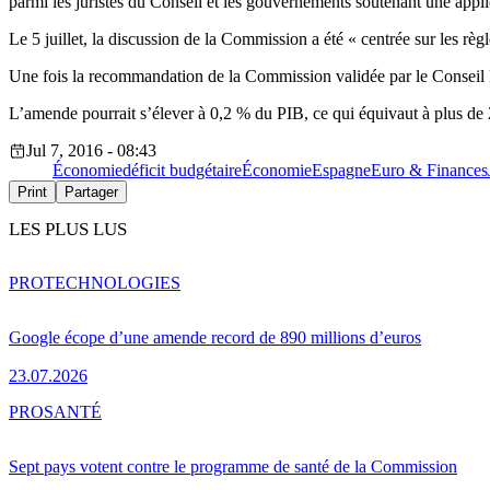
parmi les juristes du Conseil et les gouvernements soutenant une applic
Le 5 juillet, la discussion de la Commission a été « centrée sur les règ
Une fois la recommandation de la Commission validée par le Conseil E
L’amende pourrait s’élever à 0,2 % du PIB, ce qui équivaut à plus de 
Jul 7, 2016 - 08:43
Économie
déficit budgétaire
Économie
Espagne
Euro & Finances
Print
Partager
LES PLUS LUS
PRO
TECHNOLOGIES
Google écope d’une amende record de 890 millions d’euros
23.07.2026
PRO
SANTÉ
Sept pays votent contre le programme de santé de la Commission