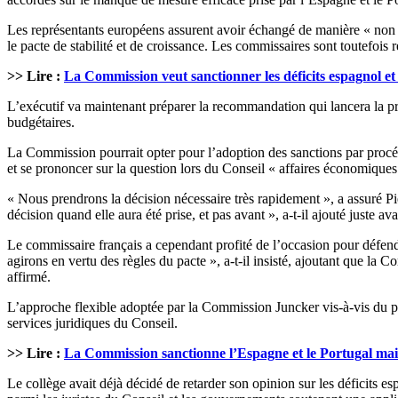
Les représentants européens assurent avoir échangé de manière « non é
le pacte de stabilité et de croissance. Les commissaires sont toutefois r
>> Lire :
La Commission veut sanctionner les déficits espagnol et
L’exécutif va maintenant préparer la recommandation qui lancera la proc
budgétaires.
La Commission pourrait opter pour l’adoption des sanctions par procédur
et se prononcer sur la question lors du Conseil « affaires économiques e
« Nous prendrons la décision nécessaire très rapidement », a assuré P
décision quand elle aura été prise, et pas avant », a-t-il ajouté juste a
Le commissaire français a cependant profité de l’occasion pour défendr
agirons en vertu des règles du pacte », a-t-il insisté, ajoutant que la C
affirmé.
L’approche flexible adoptée par la Commission Juncker vis-à-vis du pac
services juridiques du Conseil.
>> Lire :
La Commission sanctionne l’Espagne et le Portugal mais
Le collège avait déjà décidé de retarder son opinion sur les déficits e