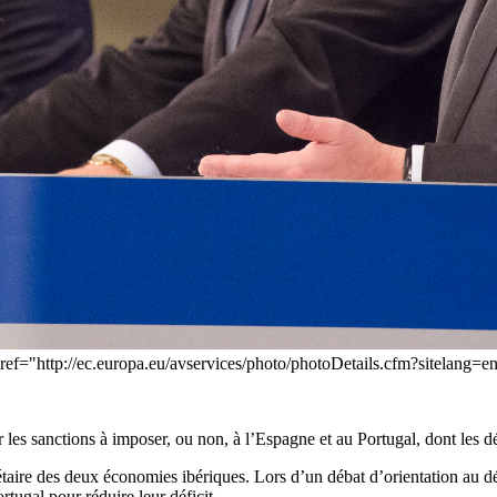
 href="http://ec.europa.eu/avservices/photo/photoDetails.cfm?sitelan
es sanctions à imposer, ou non, à l’Espagne et au Portugal, dont les dé
dgétaire des deux économies ibériques. Lors d’un débat d’orientation au 
tugal pour réduire leur déficit.