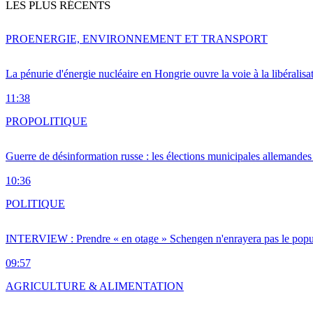
LES PLUS RÉCENTS
PRO
ENERGIE, ENVIRONNEMENT ET TRANSPORT
La pénurie d'énergie nucléaire en Hongrie ouvre la voie à la libéralis
11:38
PRO
POLITIQUE
Guerre de désinformation russe : les élections municipales allemandes 
10:36
POLITIQUE
INTERVIEW : Prendre « en otage » Schengen n'enrayera pas le popu
09:57
AGRICULTURE & ALIMENTATION