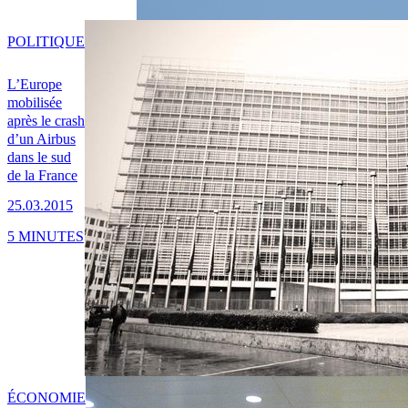
POLITIQUE
L’Europe
mobilisée
après le crash
d’un Airbus
dans le sud
de la France
25.03.2015
5 MINUTES
ÉCONOMIE