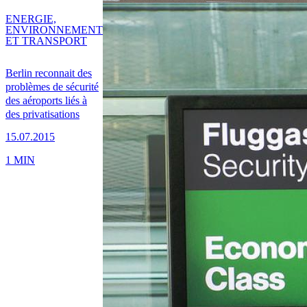
ENERGIE,
ENVIRONNEMENT
ET TRANSPORT
Berlin reconnait des
problèmes de sécurité
des aéroports liés à
des privatisations
15.07.2015
1 MIN