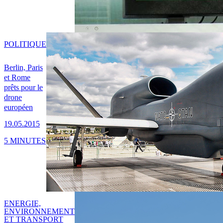
POLITIQUE
Berlin, Paris
et Rome
prêts pour le
drone
européen
19.05.2015
5 MINUTES
ENERGIE,
ENVIRONNEMENT
ET TRANSPORT