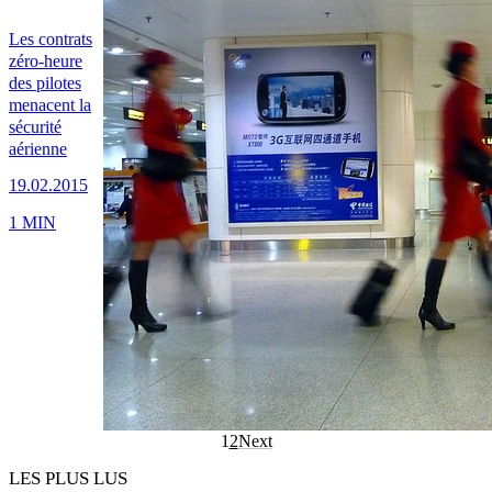
Les contrats
zéro-heure
des pilotes
menacent la
sécurité
aérienne
19.02.2015
1 MIN
1
2
Next
LES PLUS LUS