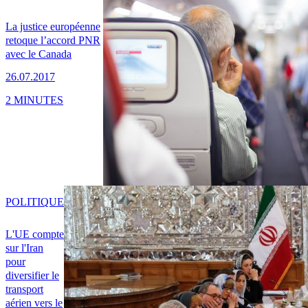
La justice européenne
retoque l’accord PNR
avec le Canada
26.07.2017
2 MINUTES
POLITIQUE
L'UE compte
sur l'Iran
pour
diversifier le
transport
aérien vers le