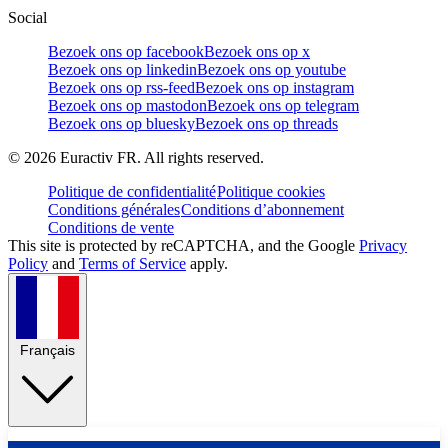
Social
Bezoek ons op facebook
Bezoek ons op x
Bezoek ons op linkedin
Bezoek ons op youtube
Bezoek ons op rss-feed
Bezoek ons op instagram
Bezoek ons op mastodon
Bezoek ons op telegram
Bezoek ons op bluesky
Bezoek ons op threads
©
2026
Euractiv FR. All rights reserved.
Politique de confidentialité
Politique cookies
Conditions générales
Conditions d’abonnement
Conditions de vente
This site is protected by reCAPTCHA, and the Google
Privacy
Policy
and
Terms of Service
apply.
Français