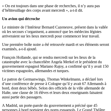
« On est toujours dans une phase de recherches, il n’y aura pas
d’hélitreuillage des corps avant mercredi », a-t-il dit.
Un avion qui décroche
Le ministre de l’Intérieur Bernard Cazeneuve, présent dans la vallée
où les secours s’organisent, a annoncé que les médecins légistes
arriveraient sur les lieux mercredi pour commencer leur travail.
Une première boîte noire a été retrouvée mardi et ses éléments seront
examinés, a-t-il ajouté.
François Hollande, qui se rendra mercredi sur les lieux de la
catastrophe avec la chancelière Angela Merkel et le président du
gouvernement espagnol Mariano Rajoy, a confirmé qu’il y avait 150
victimes espagnoles, allemandes et turques.
Le patron de Germanwings, Thomas Winkelmann, a déclaré lors
d’une conférence de presse à Cologne qu’il y avait 67 Allemands à
bord, dont deux bébés. Selon des officiels de la ville allemande de
Halte, une classe de 16 élèves et leurs deux enseignants faisaient
aussi partie des passagers.
A Madrid, un porte-parole du gouvernement a précisé que 45
personnes à bord portaient des noms espagnols. Le Grand Théâtre