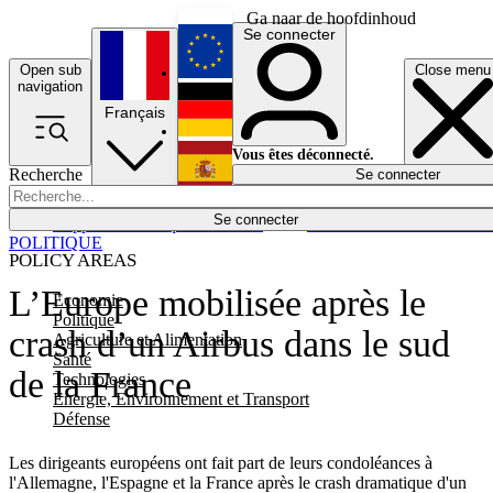
Ga naar de hoofdinhoud
Se connecter
Open sub
Close menu
English
navigation
Français
Deutsch
Vous êtes déconnecté.
Recherche
Se connecter
Español
Lumières éteintes
Se connecter
Rapporteur
Politique
Économie
Newsletters
Evénements
Em
POLITIQUE
POLICY AREAS
L’Europe mobilisée après le
Economie
Politique
crash d’un Airbus dans le sud
Agriculture et Alimentation
Santé
de la France
Technologies
Energie, Environnement et Transport
Défense
Les dirigeants européens ont fait part de leurs condoléances à
l'Allemagne, l'Espagne et la France après le crash dramatique d'un