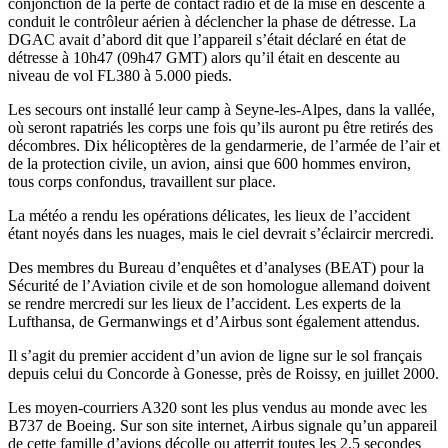
conjonction de la perte de contact radio et de la mise en descente a
conduit le contrôleur aérien à déclencher la phase de détresse. La
DGAC avait d’abord dit que l’appareil s’était déclaré en état de
détresse à 10h47 (09h47 GMT) alors qu’il était en descente au
niveau de vol FL380 à 5.000 pieds.
Les secours ont installé leur camp à Seyne-les-Alpes, dans la vallée,
où seront rapatriés les corps une fois qu’ils auront pu être retirés des
décombres. Dix hélicoptères de la gendarmerie, de l’armée de l’air et
de la protection civile, un avion, ainsi que 600 hommes environ,
tous corps confondus, travaillent sur place.
La météo a rendu les opérations délicates, les lieux de l’accident
étant noyés dans les nuages, mais le ciel devrait s’éclaircir mercredi.
Des membres du Bureau d’enquêtes et d’analyses (BEAT) pour la
Sécurité de l’Aviation civile et de son homologue allemand doivent
se rendre mercredi sur les lieux de l’accident. Les experts de la
Lufthansa, de Germanwings et d’Airbus sont également attendus.
Il s’agit du premier accident d’un avion de ligne sur le sol français
depuis celui du Concorde à Gonesse, près de Roissy, en juillet 2000.
Les moyen-courriers A320 sont les plus vendus au monde avec les
B737 de Boeing. Sur son site internet, Airbus signale qu’un appareil
de cette famille d’avions décolle ou atterrit toutes les 2,5 secondes