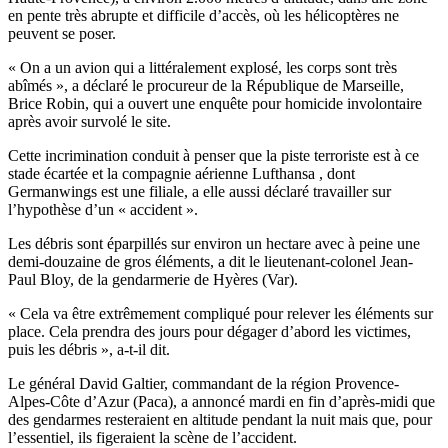
en pente très abrupte et difficile d’accès, où les hélicoptères ne
peuvent se poser.
« On a un avion qui a littéralement explosé, les corps sont très
abîmés », a déclaré le procureur de la République de Marseille,
Brice Robin, qui a ouvert une enquête pour homicide involontaire
après avoir survolé le site.
Cette incrimination conduit à penser que la piste terroriste est à ce
stade écartée et la compagnie aérienne Lufthansa , dont
Germanwings est une filiale, a elle aussi déclaré travailler sur
l’hypothèse d’un « accident ».
Les débris sont éparpillés sur environ un hectare avec à peine une
demi-douzaine de gros éléments, a dit le lieutenant-colonel Jean-
Paul Bloy, de la gendarmerie de Hyères (Var).
« Cela va être extrêmement compliqué pour relever les éléments sur
place. Cela prendra des jours pour dégager d’abord les victimes,
puis les débris », a-t-il dit.
Le général David Galtier, commandant de la région Provence-
Alpes-Côte d’Azur (Paca), a annoncé mardi en fin d’après-midi que
des gendarmes resteraient en altitude pendant la nuit mais que, pour
l’essentiel, ils figeraient la scène de l’accident.