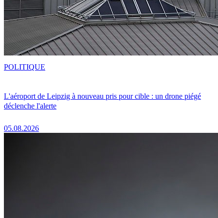
POLITIQUE
L'aéroport de Leipzig à nouveau pris pour cible : un drone piégé
déclenche l'alerte
05.08.2026