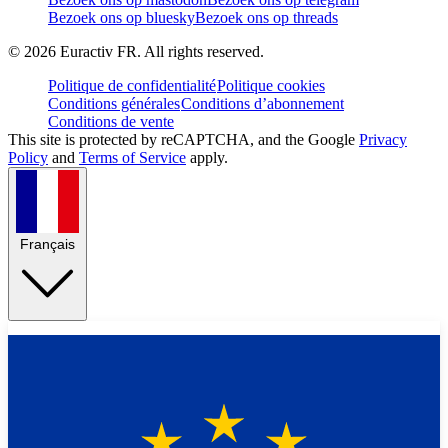
Bezoek ons op bluesky
Bezoek ons op threads
©
2026
Euractiv FR. All rights reserved.
Politique de confidentialité
Politique cookies
Conditions générales
Conditions d’abonnement
Conditions de vente
This site is protected by reCAPTCHA, and the Google
Privacy
Policy
and
Terms of Service
apply.
Français