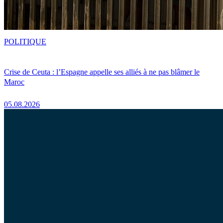
POLITIQUE
Crise de Ceuta : l’Espagne appelle ses alliés à ne pas blâmer le
Maroc
05.08.2026