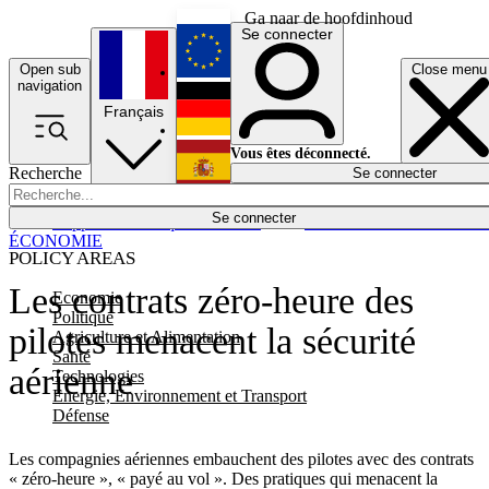
Ga naar de hoofdinhoud
Se connecter
Open sub
Close menu
English
navigation
Français
Deutsch
Vous êtes déconnecté.
Recherche
Se connecter
Español
Lumières éteintes
Se connecter
Rapporteur
Politique
Économie
Newsletters
Evénements
Em
ÉCONOMIE
POLICY AREAS
Les contrats zéro-heure des
Economie
Politique
pilotes menacent la sécurité
Agriculture et Alimentation
Santé
aérienne
Technologies
Energie, Environnement et Transport
Défense
Les compagnies aériennes embauchent des pilotes avec des contrats
« zéro-heure », « payé au vol ». Des pratiques qui menacent la