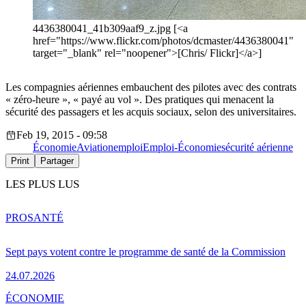
4436380041_41b309aaf9_z.jpg [<a
href="https://www.flickr.com/photos/dcmaster/4436380041"
target="_blank" rel="noopener">[Chris/ Flickr]</a>]
Les compagnies aériennes embauchent des pilotes avec des contrats
« zéro-heure », « payé au vol ». Des pratiques qui menacent la
sécurité des passagers et les acquis sociaux, selon des universitaires.
Feb 19, 2015 - 09:58
Économie
Aviation
emploi
Emploi-Économie
sécurité aérienne
Print
Partager
LES PLUS LUS
PRO
SANTÉ
Sept pays votent contre le programme de santé de la Commission
24.07.2026
ÉCONOMIE