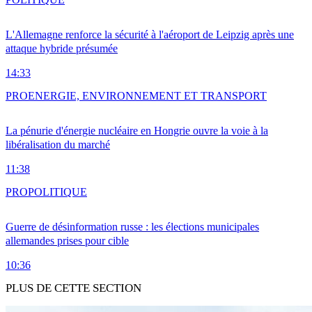
L'Allemagne renforce la sécurité à l'aéroport de Leipzig après une
attaque hybride présumée
14:33
PRO
ENERGIE, ENVIRONNEMENT ET TRANSPORT
La pénurie d'énergie nucléaire en Hongrie ouvre la voie à la
libéralisation du marché
11:38
PRO
POLITIQUE
Guerre de désinformation russe : les élections municipales
allemandes prises pour cible
10:36
PLUS DE CETTE SECTION