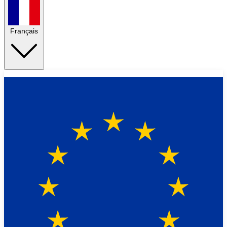
Français