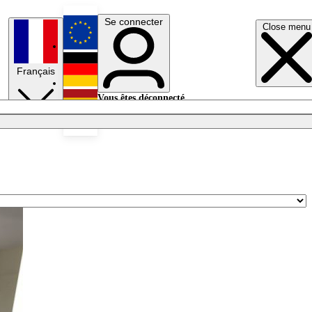
Se connecter
Close menu
English
Français
Deutsch
Vous êtes déconnecté.
Se connecter
Español
Lumières éteintes