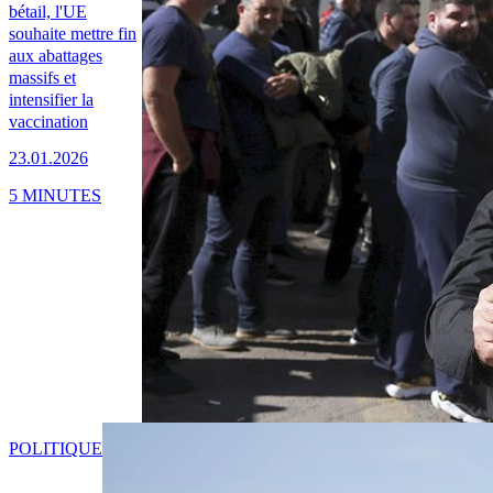
bétail, l'UE
souhaite mettre fin
aux abattages
massifs et
intensifier la
vaccination
23.01.2026
5 MINUTES
POLITIQUE