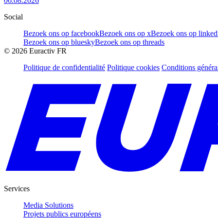
06.08.2026
Social
Bezoek ons op facebook
Bezoek ons op x
Bezoek ons op linked
Bezoek ons op bluesky
Bezoek ons op threads
©
2026
Euractiv FR
Politique de confidentialité
Politique cookies
Conditions généra
Services
Media Solutions
Projets publics européens