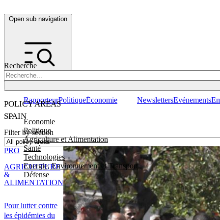
Open sub navigation
Recherche
Rapporteur
Politique
Économie
Newsletters
Evénements
Em
POLICY AREAS
SPAIN
Economie
Politique
Filter by section
Agriculture et Alimentation
Santé
PRO
Technologies
Energie, Environnement et Transport
AGRICULTURE
Défense
&
ALIMENTATION
Pour lutter contre
les épidémies du