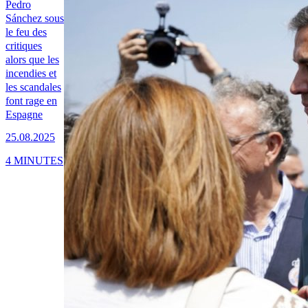
Pedro
Sánchez sous
le feu des
critiques
alors que les
incendies et
les scandales
font rage en
Espagne
25.08.2025
4 MINUTES