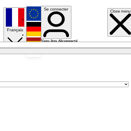
Se connecter
Close menu
English
Français
Deutsch
Vous êtes déconnecté.
Se connecter
Español
Lumières éteintes