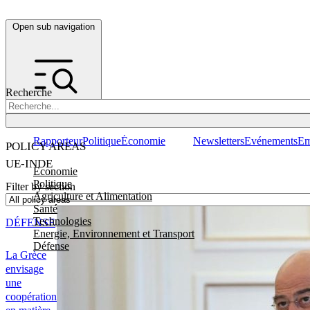
Open sub navigation
Recherche
Rapporteur
Politique
Économie
Newsletters
Evénements
Em
POLICY AREAS
UE-INDE
Economie
Politique
Filter by section
Agriculture et Alimentation
Santé
Technologies
DÉFENSE
Energie, Environnement et Transport
Défense
La Grèce
envisage
une
coopération