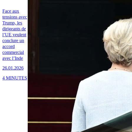
Face aux
tensions avec
Trump, les
dirigeants de
l’UE veulent
conclure un
accord
commercial
avec l’Inde
26.01.2026
4 MINUTES