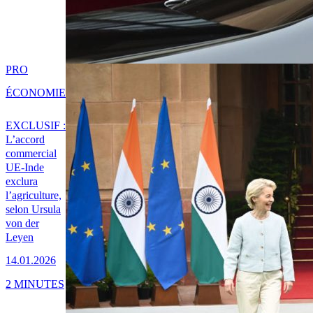
PRO
ÉCONOMIE
EXCLUSIF :
L’accord
commercial
UE-Inde
exclura
l’agriculture,
selon Ursula
von der
Leyen
14.01.2026
2 MINUTES