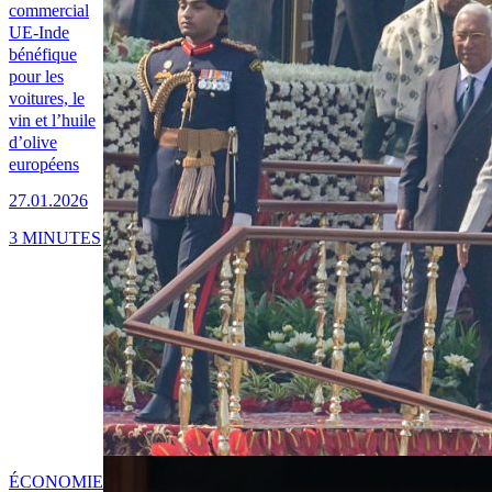
commercial
UE-Inde
bénéfique
pour les
voitures, le
vin et l’huile
d’olive
européens
27.01.2026
3 MINUTES
ÉCONOMIE