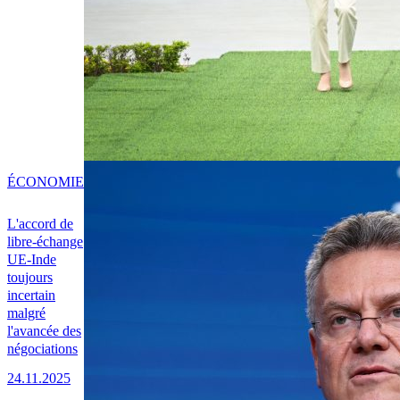
ÉCONOMIE
L'accord de
libre-échange
UE-Inde
toujours
incertain
malgré
l'avancée des
négociations
24.11.2025