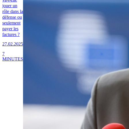
jouer un
rôle dans la
défense ou
seulement
payer les
factures ?
27.02.2025
7
MINUTES