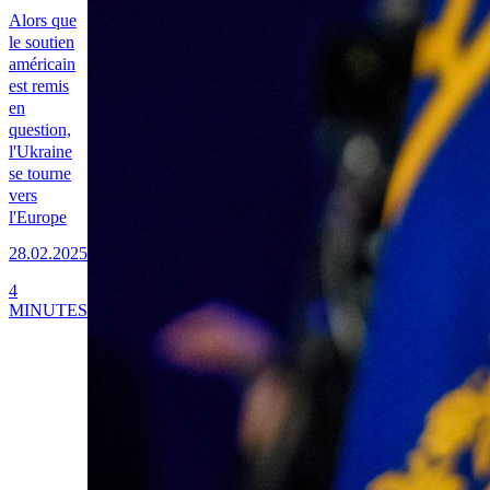
Alors que
le soutien
américain
est remis
en
question,
l'Ukraine
se tourne
vers
l'Europe
28.02.2025
4
MINUTES