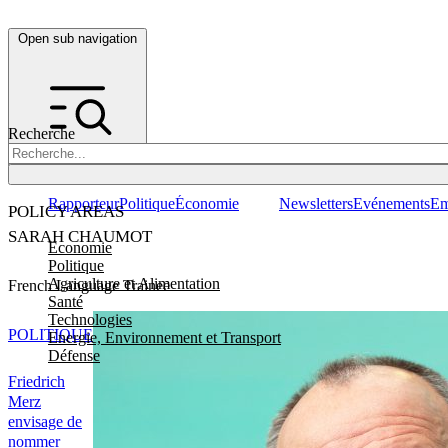
Open sub navigation
Recherche
Rapporteur
Politique
Économie
Newsletters
Evénements
Em
POLICY AREAS
SARAH CHAUMOT
Economie
Politique
Agriculture et Alimentation
French Language Trainee
Santé
Technologies
POLITIQUE
Energie, Environnement et Transport
Défense
Friedrich
Merz
envisage de
nommer