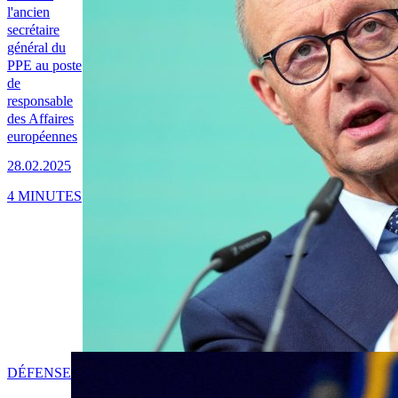
l'ancien
secrétaire
général du
PPE au poste
de
responsable
des Affaires
européennes
28.02.2025
4 MINUTES
DÉFENSE