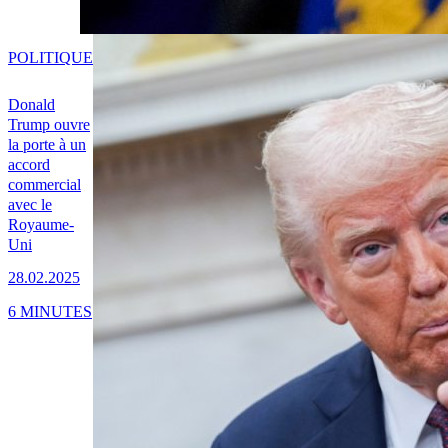
POLITIQUE
Donald
Trump ouvre
la porte à un
accord
commercial
avec le
Royaume-
Uni
28.02.2025
6 MINUTES