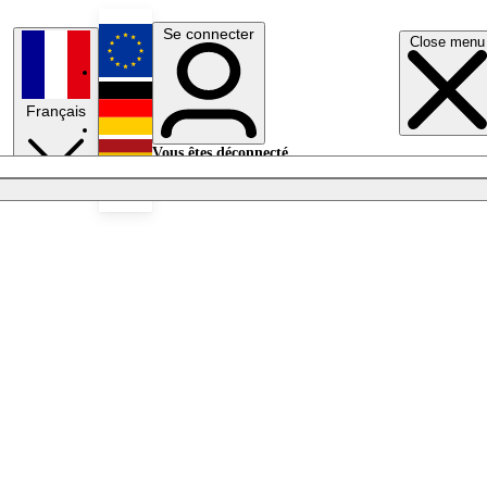
Se connecter
Close menu
English
Français
Deutsch
Vous êtes déconnecté.
Se connecter
Español
Lumières éteintes