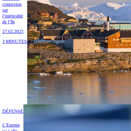
connexion
sur
l’intégralité
de l’île
27.02.2025
3 MINUTES
DÉFENSE
L’Europe
va-t-elle