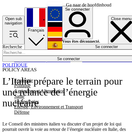
Ga naar de hoofdinhoud
Se connecter
Open sub
Close menu
English
navigation
Français
Deutsch
Vous êtes déconnecté.
Recherche
Se connecter
Español
Lumières éteintes
Se connecter
Rapporteur
Politique
Économie
Newsletters
Evénements
Em
POLITIQUE
POLICY AREAS
L’Italie prépare le terrain pour
Economie
Politique
une relance de l’énergie
Agriculture et Alimentation
Santé
nucléaire
Technologies
Energie, Environnement et Transport
Défense
Le Conseil des ministres italien va discuter d’un projet de loi qui
pourrait ouvrir la voie au retour de l’énergie nucléaire en Italie, des