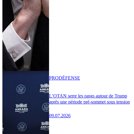
PRO
DÉFENSE
L’OTAN serre les rangs autour de Trump
après une période pré-sommet sous tension
09.07.2026