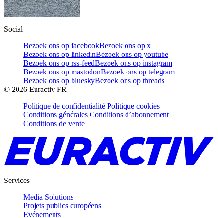
Social
Bezoek ons op facebook
Bezoek ons op x
Bezoek ons op linkedin
Bezoek ons op youtube
Bezoek ons op rss-feed
Bezoek ons op instagram
Bezoek ons op mastodon
Bezoek ons op telegram
Bezoek ons op bluesky
Bezoek ons op threads
©
2026
Euractiv FR
Politique de confidentialité
Politique cookies
Conditions générales
Conditions d’abonnement
Conditions de vente
Services
Media Solutions
Projets publics européens
Evénements