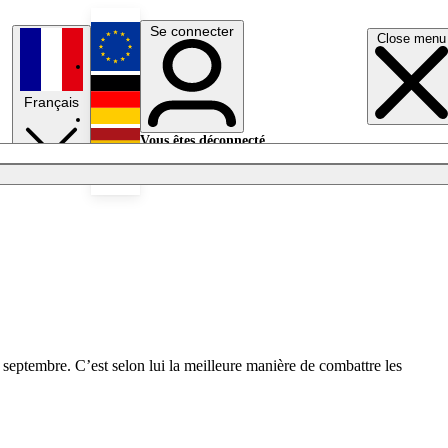
Se connecter
Close menu
English
Français
Deutsch
Vous êtes déconnecté.
Se connecter
Español
Lumières éteintes
 septembre. C’est selon lui la meilleure manière de combattre les