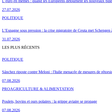
L’euro en mèmes : quand les Européens détournent les nouveaux bille
27.07.2026
POLITIQUE
L’Espagne sous pression : la crise migratoire de Ceuta met Schengen 
31.07.2026
LES PLUS RÉCENTS
POLITIQUE
Sánchez riposte contre Meloni : l'Italie menacée de mesures de rétorsi
07.08.2026
PRO
AGRICULTURE & ALIMENTATION
Poulets, bovins et ours polaires : la grippe aviaire se propage
07.08.2026