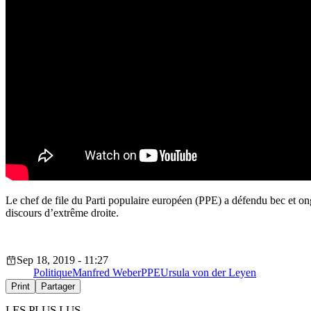
Le chef de file du Parti populaire européen (PPE) a défendu bec et ong
discours d’extrême droite.
Sep 18, 2019 - 11:27
Politique
Manfred Weber
PPE
Ursula von der Leyen
Print
Partager
LES PLUS LUS