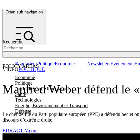
Open sub navigation
Recherche
Rapporteur
Politique
Économie
Newsletters
Evénements
Em
POLICY AREAS
VIDEO
POLITIQUE
Economie
Politique
Manfred Weber défend le «
Agriculture et Alimentation
Santé
Technologies
Energie, Environnement et Transport
Défense
Le chef de file du Parti populaire européen (PPE) a défendu bec et ong
discours d’extrême droite.
EURACTIV.com