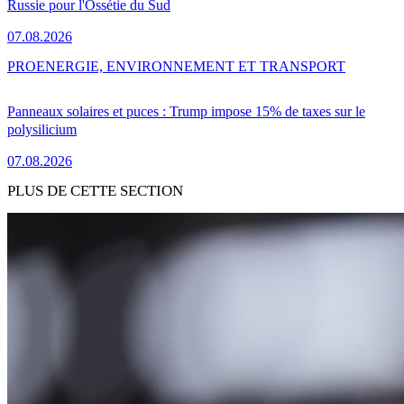
Russie pour l'Ossétie du Sud
07.08.2026
PRO
ENERGIE, ENVIRONNEMENT ET TRANSPORT
Panneaux solaires et puces : Trump impose 15% de taxes sur le
polysilicium
07.08.2026
PLUS DE CETTE SECTION