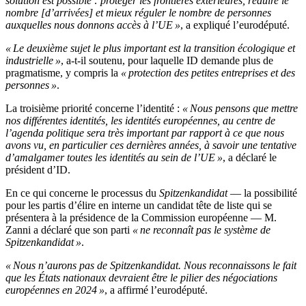
solution est possible : protéger les frontières extérieures, réduire le
nombre [d’arrivées] et mieux réguler le nombre de personnes
auxquelles nous donnons accès à l’UE »
, a expliqué l’eurodéputé.
« Le deuxième sujet le plus important est la transition écologique et
industrielle »
, a-t-il soutenu, pour laquelle ID demande plus de
pragmatisme, y compris la
« protection des petites entreprises et des
personnes »
.
La troisième priorité concerne l’identité :
« Nous pensons que mettre
nos différentes identités, les identités européennes, au centre de
l’agenda politique sera très important par rapport à ce que nous
avons vu, en particulier ces dernières années, à savoir une tentative
d’amalgamer toutes les identités au sein de l’UE »
, a déclaré le
président d’ID.
En ce qui concerne le processus du
Spitzenkandidat
— la possibilité
pour les partis d’élire en interne un candidat tête de liste qui se
présentera à la présidence de la Commission européenne — M.
Zanni a déclaré que son parti
« ne reconnaît pas le système de
Spitzenkandidat »
.
« Nous n’aurons pas de Spitzenkandidat. Nous reconnaissons le fait
que les États nationaux devraient être le pilier des négociations
européennes en 2024 »
, a affirmé l’eurodéputé.