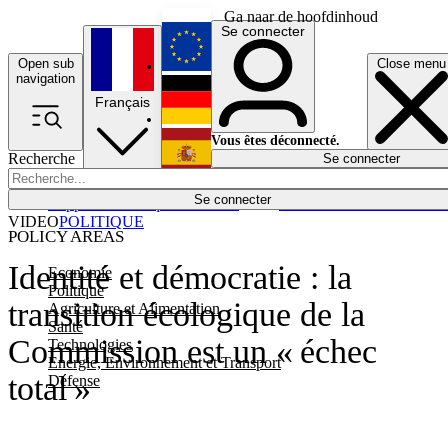
Ga naar de hoofdinhoud
Se connecter
Open sub
Close menu
English
navigation
Français
Deutsch
Vous êtes déconnecté.
Recherche
Se connecter
Español
Lumières éteintes
Se connecter
Rapporteur
Politique
Économie
Newsletters
Evénements
Em
VIDEO
POLITIQUE
POLICY AREAS
Identité et démocratie : la
Economie
Politique
transition écologique de la
Agriculture et Alimentation
Santé
Commission est un « échec
Technologies
Energie, Environnement et Transport
total »
Défense