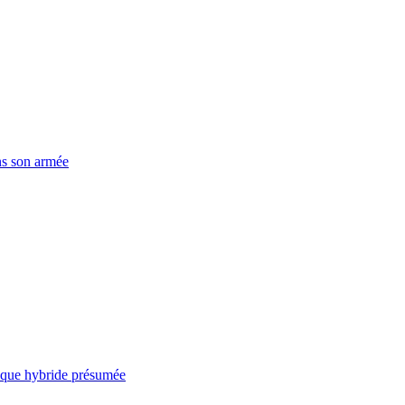
ns son armée
taque hybride présumée