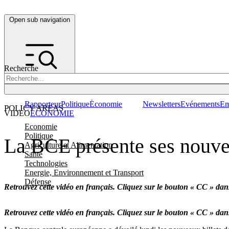
Open sub navigation
Recherche
Rapporteur
Politique
Économie
Newsletters
Evénements
Em
POLICY AREAS
VIDEO
ÉCONOMIE
Economie
Politique
La BCE présente ses nouvea
Agriculture et Alimentation
Santé
Technologies
Energie, Environnement et Transport
Défense
Retrouvez cette vidéo en français. Cliquez sur le bouton « CC » dans
Retrouvez cette vidéo en français. Cliquez sur le bouton « CC » dans