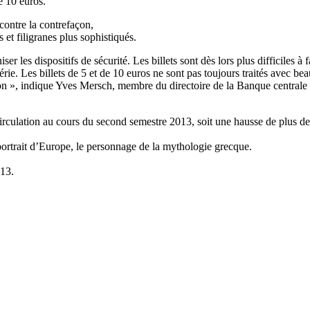
de 10
euros
.
 contre la contrefaçon,
s
et filigranes plus sophistiqués.
er les dispositifs de sécurité.
Les billets sont dès lors plus difficiles 
érie. Les billets de 5 et de 10
euros
ne sont pas toujours traités avec b
ation », indique Yves Mersch, membre du directoire de la Banque central
a circulation au cours du second semestre 2013,
soit une hausse de plus d
 portrait d’Europe, le personnage de la mythologie grecque.
013.