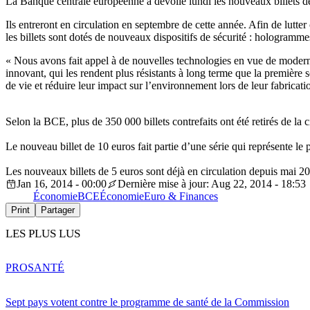
La Banque centrale européenne a dévoilé lundi les nouveaux billets 
Ils entreront en circulation en septembre de cette année. Afin de lutter
les billets sont dotés de nouveaux dispositifs de sécurité :
hologramme
« Nous avons fait appel à de nouvelles technologies en vue de modernis
innovant,
qui les rendent plus résistants à long terme que la première s
de vie
et réduire leur impact sur l’environnement lors de leur fabric
Selon la
BCE
, plus de 350 000 billets contrefaits ont été retirés de l
Le nouveau billet de 10 euros fait partie d’une série
qui représente le
Les nouveaux billets de 5 euros sont déjà en circulation depuis mai 2
Jan 16, 2014 - 00:00
Dernière mise à jour: Aug 22, 2014 - 18:53
Économie
BCE
Économie
Euro & Finances
Print
Partager
LES PLUS LUS
PRO
SANTÉ
Sept pays votent contre le programme de santé de la Commission