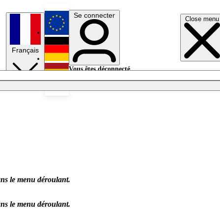
Se connecter
Close menu
English
Français
Deutsch
Vous êtes déconnecté.
Se connecter
Español
Lumières éteintes
dans le menu déroulant.
dans le menu déroulant.