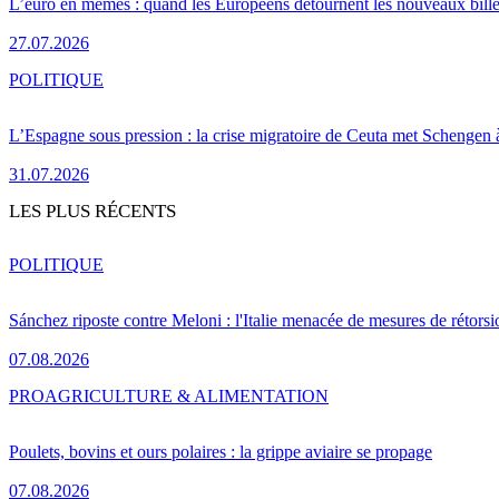
L’euro en mèmes : quand les Européens détournent les nouveaux bille
27.07.2026
POLITIQUE
L’Espagne sous pression : la crise migratoire de Ceuta met Schengen 
31.07.2026
LES PLUS RÉCENTS
POLITIQUE
Sánchez riposte contre Meloni : l'Italie menacée de mesures de rétorsi
07.08.2026
PRO
AGRICULTURE & ALIMENTATION
Poulets, bovins et ours polaires : la grippe aviaire se propage
07.08.2026