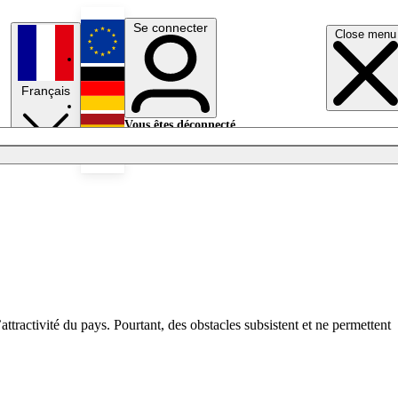
Se connecter
Close menu
English
Français
Deutsch
Vous êtes déconnecté.
Se connecter
Español
Lumières éteintes
’attractivité du pays. Pourtant, des obstacles subsistent et ne permettent