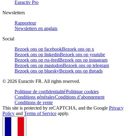
Euractiv Pro
Newsletters
Rapporteur
Newsletters en anglais
Social
Bezoek ons op facebook
Bezoek ons op x
Bezoek ons op linkedin
Bezoek ons op youtube
Bezoek ons op rss-feed
Bezoek ons op instagram
Bezoek ons op mastodon
Bezoek ons op telegram
Bezoek ons op bluesky
Bezoek ons op threads
©
2026
Euractiv FR. All rights reserved.
Politique de confidentialité
Politique cookies
Conditions générales
Conditions d’abonnement
Conditions de vente
This site is protected by reCAPTCHA, and the Google
Privacy
Policy
and
Terms of Service
apply.