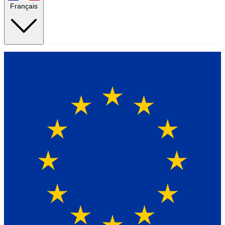
Français