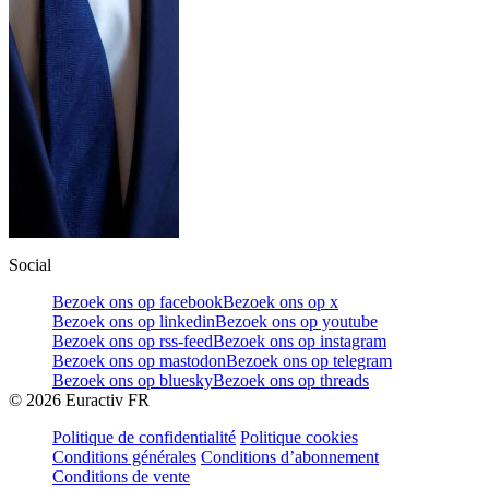
Social
Bezoek ons op facebook
Bezoek ons op x
Bezoek ons op linkedin
Bezoek ons op youtube
Bezoek ons op rss-feed
Bezoek ons op instagram
Bezoek ons op mastodon
Bezoek ons op telegram
Bezoek ons op bluesky
Bezoek ons op threads
©
2026
Euractiv FR
Politique de confidentialité
Politique cookies
Conditions générales
Conditions d’abonnement
Conditions de vente