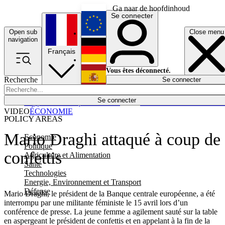
Ga naar de hoofdinhoud
Se connecter
Open sub
Close menu
English
navigation
Français
Deutsch
Vous êtes déconnecté.
Recherche
Se connecter
Español
Lumières éteintes
Se connecter
Rapporteur
Politique
Économie
Newsletters
Evénements
Em
VIDEO
ÉCONOMIE
POLICY AREAS
Mario Draghi attaqué à coup de
Economie
Politique
confettis
Agriculture et Alimentation
Santé
Technologies
Energie, Environnement et Transport
Défense
Mario Draghi, le président de la Banque centrale européenne, a été
interrompu par une militante féministe le 15 avril lors d’un
conférence de presse. La jeune femme a agilement sauté sur la table
en aspergeant le président de confettis et en appelant à la fin de la