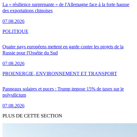
La « résilience surprenante » de l'Allemagne face à la forte hausse
des exportations chinoises
07.08.2026
POLITIQUE
Quatre pays européens mettent en garde contre les projets de la
Russie pour l'Ossétie du Sud
07.08.2026
PRO
ENERGIE, ENVIRONNEMENT ET TRANSPORT
Panneaux solaires et puces : Trump impose 15% de taxes sur le
polysilicium
07.08.2026
PLUS DE CETTE SECTION