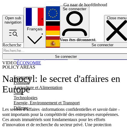
Ga naar de hoofdinhoud
Se connecter
Open sub
Close menu
English
navigation
Français
Deutsch
Vous êtes déconnecté.
Recherche
Se connecter
Español
Lumières éteintes
Se connecter
Rapporteur
Politique
Économie
Newsletters
Evénements
Em
VIDEO
ÉCONOMIE
POLICY AREAS
Nanocyl: le secret d'affaires en
Economie
Politique
Europe
Agriculture et Alimentation
Santé
Technologies
Energie, Environnement et Transport
Défense
Les secrets d’affaires -informations confidentielles et savoir-faire -
sont importants pour la compétitivité des entreprises européennes.
Ces atouts immatériels sont fondamentaux pour les efforts
d’innovation et de recherche du secteur privé. Une protection