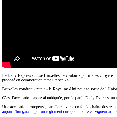
Le Daily Express accuse Bruxelles de vouloir « punir » les citoyens 
proposé en collaboration avec France 24.
Bruxelles voudrait « punir » le Royaume-Uni pour sa sortie de l’Union
C’est l’accusation, assez alambiquée, portée par le Daily Express, un 
Une accusation trompeuse, car elle renverse en fait la chaîne des respon
aujourd’hui garanti par un règlement européen rentré en vigueur au mo