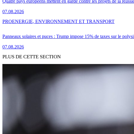
Quatre pays européens mettent en garde contre les projets de la Russi
07.08.2026
PRO
ENERGIE, ENVIRONNEMENT ET TRANSPORT
Panneaux solaires et puces : Trump impose 15% de taxes sur le polysi
07.08.2026
PLUS DE CETTE SECTION