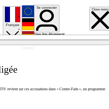
Se connecter
Close menu
English
Français
Deutsch
Vous êtes déconnecté.
Se connecter
Español
Lumières éteintes
ligée
CTIV revient sur ces accusations dans « Contre-Faits », un programme