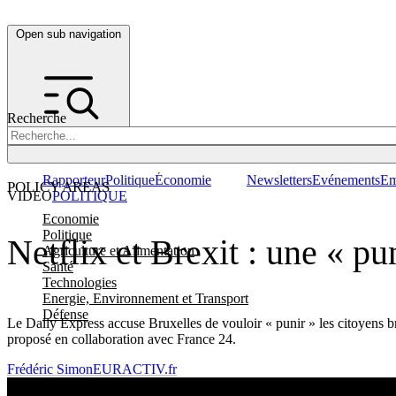
Open sub navigation
Recherche
Rapporteur
Politique
Économie
Newsletters
Evénements
Em
POLICY AREAS
VIDEO
POLITIQUE
Economie
Politique
Netflix et Brexit : une « pu
Agriculture et Alimentation
Santé
Technologies
Energie, Environnement et Transport
Défense
Le Daily Express accuse Bruxelles de vouloir « punir » les citoyens 
proposé en collaboration avec France 24.
Frédéric Simon
EURACTIV.fr