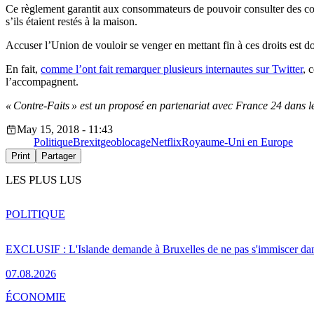
Ce règlement garantit aux consommateurs de pouvoir consulter des co
s’ils étaient restés à la maison.
Accuser l’Union de vouloir se venger en mettant fin à ces droits est 
En fait,
comme l’ont fait remarquer plusieurs internautes sur Twitter
, 
l’accompagnent.
« Contre-Faits » est un proposé en partenariat avec France 24 dans 
May 15, 2018 - 11:43
Politique
Brexit
geoblocage
Netflix
Royaume-Uni en Europe
Print
Partager
LES PLUS LUS
POLITIQUE
EXCLUSIF : L'Islande demande à Bruxelles de ne pas s'immiscer dan
07.08.2026
ÉCONOMIE