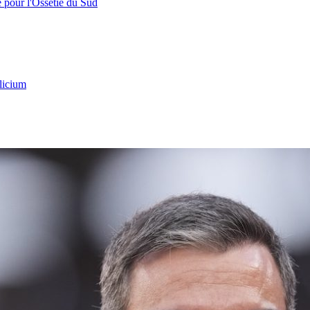
e pour l'Ossétie du Sud
licium