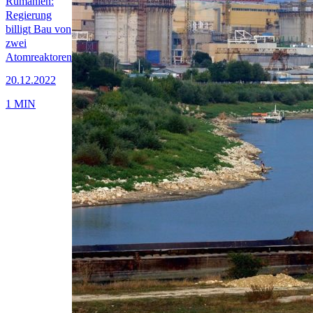
Rumänien:
Regierung
billigt Bau von
zwei
Atomreaktoren
20.12.2022
1 MIN