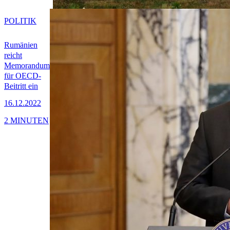
POLITIK
Rumänien
reicht
Memorandum
für OECD-
Beitritt ein
16.12.2022
2 MINUTEN