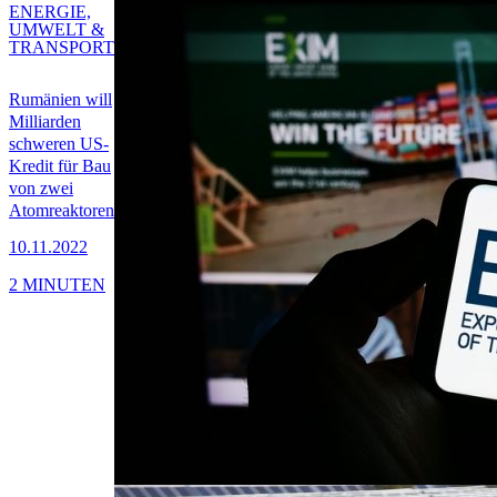
ENERGIE,
UMWELT &
TRANSPORT
Rumänien will
Milliarden
schweren US-
Kredit für Bau
von zwei
Atomreaktoren
10.11.2022
2 MINUTEN