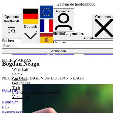
Ga naar de hoofdinhoud
Anmelden
Open sub
Close menu
English
navigation
Deutsch
Français
Sie sind abgemeldet.
Anmelden
Suchen
Licht aus
Español
Anmelden
Ukraine
Politik
Verteidigung
Rapporteur
Newsletters
Event
POLICY AREAS
Bogdan Neagu
Wirtschaft
Politik
NEUSTE BEITRÄGE VON BOGDAN NEAGU
Agrifood
Gesundheit
Tech
POLITIK
Energie, Umwelt & Transport
Verteidigung
Rumänien:
EU-
Kommission