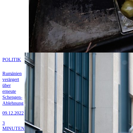
POLITIK
Rumänien
verärgert
über
erneute
Schengen-
Ablehnung
09.12.2022
3
MINUTEN