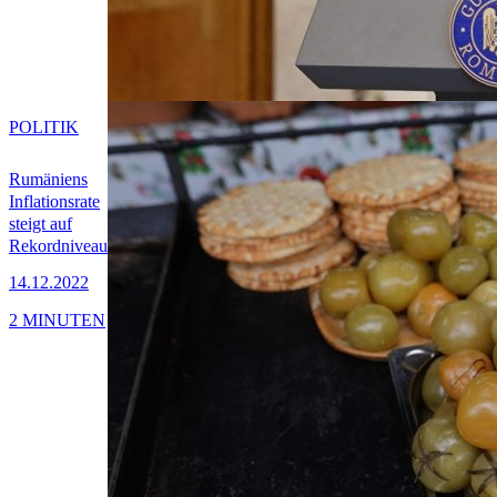
POLITIK
Rumäniens
Inflationsrate
steigt auf
Rekordniveau
14.12.2022
2 MINUTEN