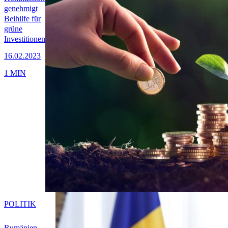
genehmigt
Beihilfe für
grüne
Investitionen
16.02.2023
1 MIN
POLITIK
Rumänien