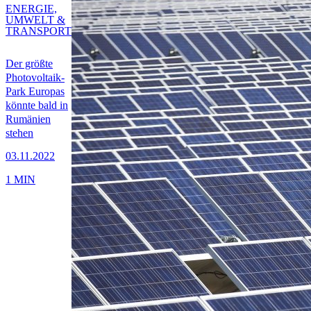
ENERGIE,
UMWELT &
TRANSPORT
Der größte
Photovoltaik-
Park Europas
könnte bald in
Rumänien
stehen
03.11.2022
1 MIN