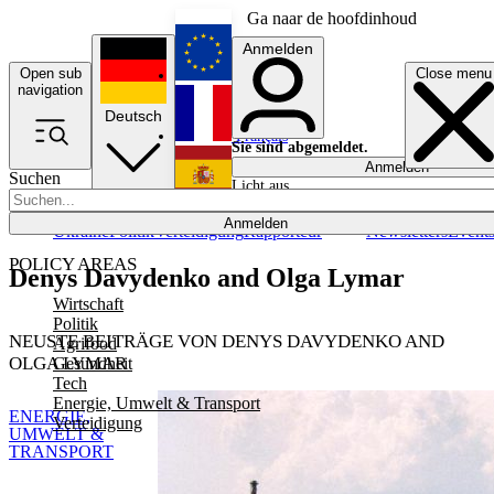
Ga naar de hoofdinhoud
Anmelden
Open sub
Close menu
English
navigation
Deutsch
Français
Sie sind abgemeldet.
Anmelden
Suchen
Licht aus
Español
Anmelden
Ukraine
Politik
Verteidigung
Rapporteur
Newsletters
Event
POLICY AREAS
Denys Davydenko and Olga Lymar
Wirtschaft
Politik
NEUSTE BEITRÄGE VON DENYS DAVYDENKO AND
Agrifood
OLGA LYMAR
Gesundheit
Tech
Energie, Umwelt & Transport
ENERGIE,
Verteidigung
UMWELT &
TRANSPORT