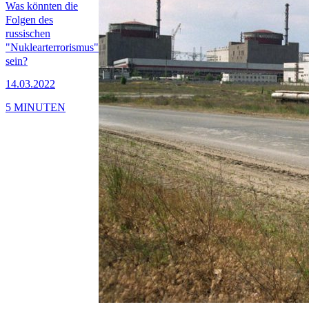
Was könnten die
Folgen des
russischen
"Nuklearterrorismus"
sein?
14.03.2022
5 MINUTEN