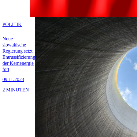
POLITIK
Neue
slowakische
Regierung setzt
Entrussifizierung
der Kernenergie
fort
09.11.2023
2 MINUTEN