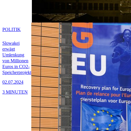
POLITIK
Slowakei
erwägt
Umlenkung
von Millionen
Euros in CO2-
Speicherprojekt
02.07.2024
3 MINUTEN