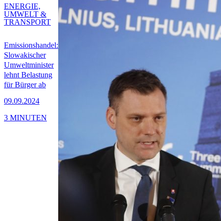
ENERGIE,
UMWELT &
TRANSPORT
Emissionshandel:
Slowakischer
Umweltminister
lehnt Belastung
für Bürger ab
09.09.2024
3 MINUTEN