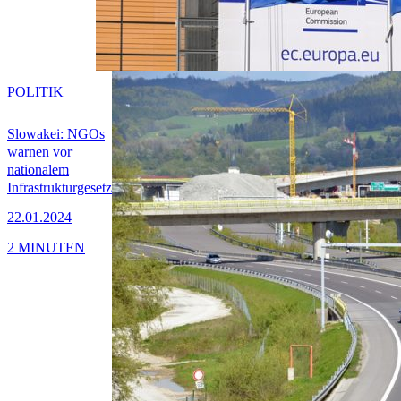
POLITIK
Slowakei: NGOs
warnen vor
nationalem
Infrastrukturgesetz
22.01.2024
2 MINUTEN