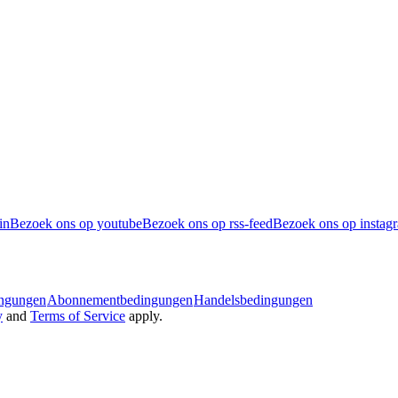
in
Bezoek ons op youtube
Bezoek ons op rss-feed
Bezoek ons op instag
ingungen
Abonnementbedingungen
Handelsbedingungen
y
and
Terms of Service
apply.