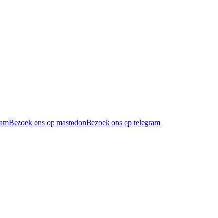
ram
Bezoek ons op mastodon
Bezoek ons op telegram