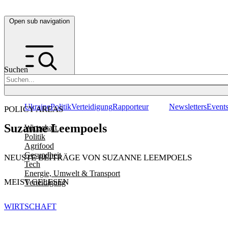
Open sub navigation
Suchen
Ukraine
Politik
Verteidigung
Rapporteur
Newsletters
Event
POLICY AREAS
Suzanne Leempoels
Wirtschaft
Politik
Agrifood
Gesundheit
NEUSTE BEITRÄGE VON SUZANNE LEEMPOELS
Tech
Energie, Umwelt & Transport
MEIST GELESEN
Verteidigung
WIRTSCHAFT