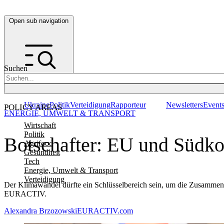
Open sub navigation
Suchen
Ukraine
Politik
Verteidigung
Rapporteur
Newsletters
Event
POLICY AREAS
ENERGIE, UMWELT & TRANSPORT
Wirtschaft
Politik
Botschafter: EU und Südkor
Agrifood
Gesundheit
Tech
Energie, Umwelt & Transport
Verteidigung
Der Klimawandel dürfte ein Schlüsselbereich sein, um die Zusammena
EURACTIV.
Alexandra Brzozowski
EURACTIV.com