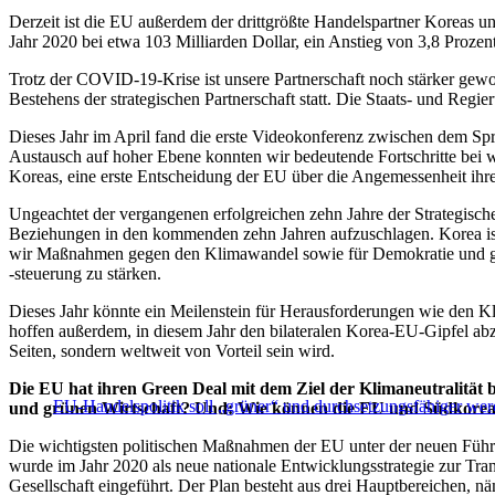
Derzeit ist die EU außerdem der drittgrößte Handelspartner Koreas u
Jahr 2020 bei etwa 103 Milliarden Dollar, ein Anstieg von 3,8 Proze
Trotz der COVID-19-Krise ist unsere Partnerschaft noch stärker gewor
Bestehens der strategischen Partnerschaft statt. Die Staats- und Re
Dieses Jahr im April fand die erste Videokonferenz zwischen dem Sp
Austausch auf hoher Ebene konnten wir bedeutende Fortschritte bei 
Koreas, eine erste Entscheidung der EU über die Angemessenheit ih
Ungeachtet der vergangenen erfolgreichen zehn Jahre der Strategisch
Beziehungen in den kommenden zehn Jahren aufzuschlagen. Korea ist
wir Maßnahmen gegen den Klimawandel sowie für Demokratie und global
-steuerung zu stärken.
Dieses Jahr könnte ein Meilenstein für Herausforderungen wie den K
hoffen außerdem, in diesem Jahr den bilateralen Korea-EU-Gipfel abzuh
Seiten, sondern weltweit von Vorteil sein wird.
Die EU hat ihren Green Deal mit dem Ziel der Klimaneutralität bi
EU-Handelspolitik soll „grüner“ und durchsetzungsfähiger we
und grünen Wirtschaft? Und: Wie können die EU und Südkorea
Die wichtigsten politischen Maßnahmen der EU unter der neuen Füh
wurde im Jahr 2020 als neue nationale Entwicklungsstrategie zur Tra
Gesellschaft eingeführt. Der Plan besteht aus drei Hauptbereichen, n