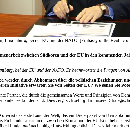
ien, Luxemburg, bei der EU und der NATO. [Embassy of the Reublic of 
mmenarbeit zwischen Südkorea und der EU in den kommenden Jahre
uxemburg, bei der EU und der NATO.
Er beantwortete die Fragen von A
ea werden durch Abkommen über die politischen Beziehungen und
en Initiative erwarten Sie von Seiten der EU? Wo sehen Sie Pot
nnte Partner, die durch die gemeinsamen Werte und Prinzipien von Demo
ander verbunden sind. Dies zeigt sich sehr gut in unserer Strategische
: Korea ist das erste Land der Welt, das ein Dreierpaket von Kernab
Freihandelsabkommen zwischen Korea und der EU ist dabei das erst
 über Handel
und
nachhaltige Entwicklung enthält. Dieses Jahr markiert