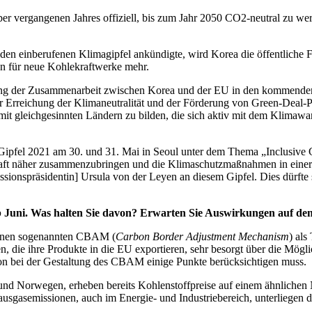
ber vergangenen Jahres offiziell, bis zum Jahr 2050 CO2-neutral zu we
en einberufenen Klimagipfel ankündigte, wird Korea die öffentliche Fi
en für neue Kohlekraftwerke mehr.
rkung der Zusammenarbeit zwischen Korea und der EU in den kommenden 
rreichung der Klimaneutralität und der Förderung von Green-Deal-Poli
it gleichgesinnten Ländern zu bilden, die sich aktiv mit dem Klimaw
pfel 2021 am 30. und 31. Mai in Seoul unter dem Thema „Inclusive G
nschaft näher zusammenzubringen und die Klimaschutzmaßnahmen in eine
onspräsidentin] Ursula von der Leyen an diesem Gipfel. Dies dürfte s
b Juni. Was halten Sie davon? Erwarten Sie Auswirkungen auf d
 einen sogenannten CBAM (
Carbon Border Adjustment Mechanism
) als
n, die ihre Produkte in die EU exportieren, sehr besorgt über die Mög
ion bei der Gestaltung des CBAM einige Punkte berücksichtigen muss.
 und Norwegen, erheben bereits Kohlenstoffpreise auf einem ähnlichen 
ausgasemissionen, auch im Energie- und Industriebereich, unterliegen