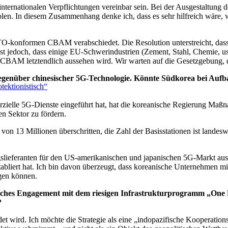
ternationalen Verpflichtungen vereinbar sein. Bei der Ausgestaltun
olen. In diesem Zusammenhang denke ich, dass es sehr hilfreich wäre,
O-konformen CBAM verabschiedet. Die Resolution unterstreicht, dass
n ist jedoch, dass einige EU-Schwerindustrien (Zement, Stahl, Chemie
 CBAM letztendlich aussehen wird. Wir warten auf die Gesetzgebung, 
egenüber chinesischer 5G-Technologie. Könnte Südkorea bei Aufb
ektionistisch“
ielle 5G-Dienste eingeführt hat, hat die koreanische Regierung Maß
en Sektor zu fördern.
on 13 Millionen überschritten, die Zahl der Basisstationen ist landesw
lieferanten für den US-amerikanischen und japanischen 5G-Markt aus
etabliert hat. Ich bin davon überzeugt, dass koreanische Unternehmen m
gen können.
gisches Engagement mit dem riesigen Infrastrukturprogramm „One 
?
et wird. Ich möchte die Strategie als eine „indopazifische Kooperations