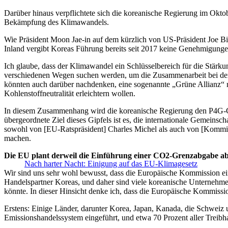
Darüber hinaus verpflichtete sich die koreanische Regierung im Okto
Bekämpfung des Klimawandels.
Wie Präsident Moon Jae-in auf dem kürzlich von US-Präsident Joe Bid
Inland vergibt Koreas Führung bereits seit 2017 keine Genehmigung
Ich glaube, dass der Klimawandel ein Schlüsselbereich für die Stä
verschiedenen Wegen suchen werden, um die Zusammenarbeit bei der E
könnten auch darüber nachdenken, eine sogenannte „Grüne Allianz“ m
Kohlenstoffneutralität erleichtern wollen.
In diesem Zusammenhang wird die koreanische Regierung den P4G-Gi
übergeordnete Ziel dieses Gipfels ist es, die internationale Gemei
sowohl von [EU-Ratspräsident] Charles Michel als auch von [Kommissi
machen.
Die EU plant derweil die Einführung einer CO2-Grenzabgabe a
Nach harter Nacht: Einigung auf das EU-Klimagesetz
Wir sind uns sehr wohl bewusst, dass die Europäische Kommission
Handelspartner Koreas, und daher sind viele koreanische Unternehme
könnte. In dieser Hinsicht denke ich, dass die Europäische Kommiss
Erstens: Einige Länder, darunter Korea, Japan, Kanada, die Schweiz
Emissionshandelssystem eingeführt, und etwa 70 Prozent aller Treibh