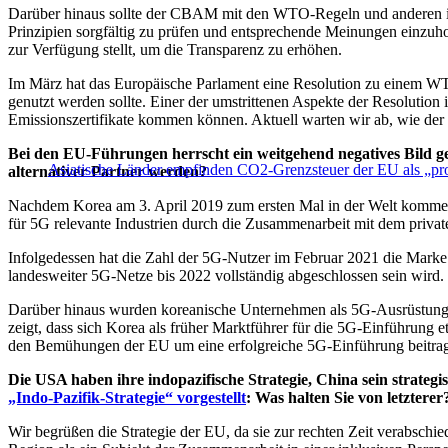
Darüber hinaus sollte der CBAM mit den WTO-Regeln und anderen in
Prinzipien sorgfältig zu prüfen und entsprechende Meinungen einzuh
zur Verfügung stellt, um die Transparenz zu erhöhen.
Im März hat das Europäische Parlament eine Resolution zu einem WT
genutzt werden sollte. Einer der umstrittenen Aspekte der Resolutio
Emissionszertifikate kommen können. Aktuell warten wir ab, wie der
Bei den EU-Führungen herrscht ein weitgehend negatives Bild g
Asiatische Länder empfinden CO2-Grenzsteuer der EU als „prot
alternativer Partner werden?
Nachdem Korea am 3. April 2019 zum ersten Mal in der Welt kommerz
für 5G relevante Industrien durch die Zusammenarbeit mit dem privat
Infolgedessen hat die Zahl der 5G-Nutzer im Februar 2021 die Marke v
landesweiter 5G-Netze bis 2022 vollständig abgeschlossen sein wird.
Darüber hinaus wurden koreanische Unternehmen als 5G-Ausrüstungs
zeigt, dass sich Korea als früher Marktführer für die 5G-Einführung 
den Bemühungen der EU um eine erfolgreiche 5G-Einführung beitra
Die USA haben ihre indopazifische Strategie, China sein strate
„Indo-Pazifik-Strategie“ vorgestellt
: Was halten Sie von letzterer
Wir begrüßen die Strategie der EU, da sie zur rechten Zeit verabschied