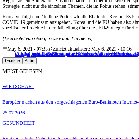
Region als ein Subjekt der Zusammenarbeit in einer inklusiven Perspe
Strategie, nicht nur die einzelnen Themen, die im Fokus stehen, stim
Korea verfolgt eine ähnliche Politik wie die EU in der Region: Es is
COVID-19 gemeinsam anzugehen. Korea und die EU haben also ähnliche
spezifischer Projekte in der Mitteilung über die „EU-Strategie für d
[Bearbeitet von Georgi Gotev und Tim Steins]
May 6, 2021 - 07:33
Zuletzt aktualisiert: May 6, 2021 - 10:16
Europa braucht „ausgewogene Sicht“ auf Asien, so Portugals 
China überholt 2020 erstmals USA als wichtigster Handelspart
EU-Rat fasst Entschließungen zur Kooperation mit „indo-pazif
Energie, Umwelt & Transport
5G
Charles Michel
CO2-Grenzabg
Drucken
Aktie
MEIST GELESEN
WIRTSCHAFT
Europäer machen aus den vorgeschlagenen Euro-Banknoten Interne
25.07.2026
GESUNDHEIT
Bulgariens hohe Geburtenrate verschleiert die sich verschärfende dem