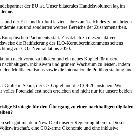
ndelspartner der EU ist. Unser bilaterales Handelsvolumen lag im
ndemie.
s und der EU fand im Juni letzten Jahres anlässlich des zehnjährigen
 Pandemie aus und sondierten weitere Bereiche der Zusammenarbeit.
Europäischen Parlaments statt. Zusätzlich zu diesem aktiven
ielsweise die Ratifizierung des ILO-Kernübereinkommens seitens
htung zur CO2-Neutralität bis 2050.
kt, um nach vorne zu blicken und ein neues Kapitel für unsere
u nachhaltigem, inklusivem und grünem Wachstum zu leisten, indem
en Multilateralismus sowie die internationale Politikgestaltung und
4G-Gipfel in Seoul, der G7-Gipfel und die COP26 anstehen. Wir
 volles Potenzial erst noch erreichen und nicht nur für unsere beiden
istige Strategie für den Übergang zu einer nachhaltigen digitalen
reiben?
en sehr gut mit dem New Deal unserer Regierung überein. Dieser
de Volkswirtschaft, eine CO2-arme Ökonomie und eine inklusive
.