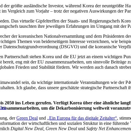
nd der größte ausländische Investor, während Korea der neuntgrößte Ha
nt im Vergleich zum Vorjahr – trotz der negativen Auswirkungen der Pa
den. Das virtuelle Gipfeltreffen der Staats- und Regierungschefs Korea
gierungschefs tauschten ihre jeweiligen Erfahrungen im Umgang mit der
recher der koreanischen Nationalversammlung und dem Präsidenten des 
wichtigen Themen von beiderseitigem Interesse verzeichnen, wie beisp
rer Datenschutzgrundverordnung (DSGVO) und die koreanische Verpflic
en Partnerschaft stehen Korea und die EU jetzt an einem wichtigen Pun
 bereit, eng mit der EU zusammenzuarbeiten, um sinnvolle Beiträge z
en Frieden und Stabilität fördern. Wir werden auch danach streben, d
limawandel sein, da wichtige internationale Veranstaltungen wie der P
alten. Ich glaube, dass unsere geschätzte strategische Partnerschaft ihr
s 2050 ins Leben gerufen. Verfügt Korea über eine ähnliche langfr
rden
 zusammenarbeiten, um die Dekarbonisierung weltweit voranzut
rung, der
Green Deal
und
„Ein Europa für das digitale Zeitalter“
, stimm
nsformation der wirtschaftlichen und sozialen Struktur in eine führen
ämlich
Digital New Deal, Green New Deal
und
Safety Net Enhancement