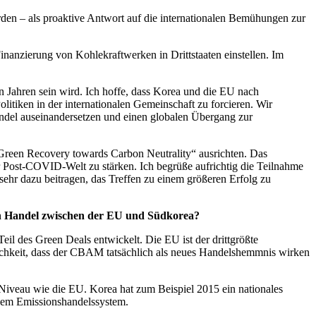
rden – als proaktive Antwort auf die internationalen Bemühungen zur
nanzierung von Kohlekraftwerken in Drittstaaten einstellen. Im
Jahren sein wird. Ich hoffe, dass Korea und die EU nach
tiken in der internationalen Gemeinschaft zu forcieren. Wir
andel auseinandersetzen und einen globalen Übergang zur
reen Recovery towards Carbon Neutrality“ ausrichten. Das
r Post-COVID-Welt zu stärken. Ich begrüße aufrichtig die Teilnahme
ehr dazu beitragen, das Treffen zu einem größeren Erfolg zu
en Handel zwischen der EU und Südkorea?
 Teil des Green Deals entwickelt. Die EU ist der drittgrößte
lichkeit, dass der CBAM tatsächlich als neues Handelshemmnis wirken
Niveau wie die EU. Korea hat zum Beispiel 2015 ein nationales
 dem Emissionshandelssystem.