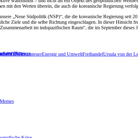
ktive wahrnimmt – und nicht als ein Objekt des geopolitischen Wettbewe
men mit den Werten überein, die auch die koreanische Regierung verfolg
t unsere „Neue Südpolitik (NSP)“, die die koreanische Regierung seit 
 Ziele und die selbe Richtung eingeschlagen. In dieser Hinsicht fre
ie Zusammenarbeit im indopazifischen Raum“, die im September dieses J
Außenminister
ner der EU
ischen“ Partnern
abe
CO2-Grenzsteuer
Energie und Umwelt
Freihandel
Ursula von der L
t-Memes
ografische Krise