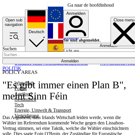
Ga naar de hoofdinhoud
Anmelden
Open sub
Close menu
English
navigation
Deutsch
Français
Sie sind abgemeldet.
Anmelden
Suchen
Licht aus
Español
Anmelden
Ukraine
Politik
Verteidigung
Rapporteur
Newsletters
Event
POLITIK
POLICY AREAS
"Es gibt immer einen Plan B",
Wirtschaft
Politik
meint Sinn Féin
Agrifood
Gesundheit
Tech
Energie, Umwelt & Transport
Verteidigung
Das Argument, dass Irlands Wirtschaft leiden werde, wenn die
Wähler im Referendum kommende Woche gegen den Lissabon-
Vertrag stimmen, sei eine Taktik, welche die Wähler einschüchtern
solle. Dies sagte Eoin O'Broin, der Zuständige für Europäische