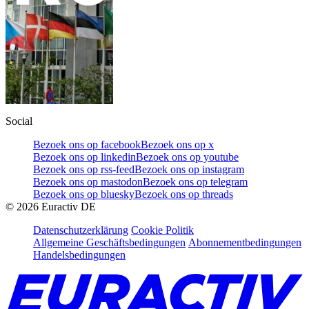
Social
Bezoek ons op facebook
Bezoek ons op x
Bezoek ons op linkedin
Bezoek ons op youtube
Bezoek ons op rss-feed
Bezoek ons op instagram
Bezoek ons op mastodon
Bezoek ons op telegram
Bezoek ons op bluesky
Bezoek ons op threads
©
2026
Euractiv DE
Datenschutzerklärung
Cookie Politik
Allgemeine Geschäftsbedingungen
Abonnementbedingungen
Handelsbedingungen