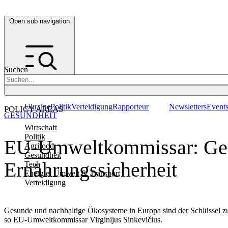
Open sub navigation
Suchen
Ukraine
Politik
Verteidigung
Rapporteur
Newsletters
Event
POLICY AREAS
GESUNDHEIT
Wirtschaft
Politik
EU-Umweltkommissar: Gesu
Agrifood
Gesundheit
Ernährungssicherheit
Tech
Energie, Umwelt & Transport
Verteidigung
Gesunde und nachhaltige Ökosysteme in Europa sind der Schlüssel zur
so EU-Umweltkommissar Virginijus Sinkevičius.