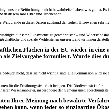
nige unserer Befürchtungen nicht bewahrheitet haben, was gut ist. Es i
nd in diesem Jahr Hitze und Trockenheit.
e Waldbrände in dieser Saison aufgrund der frühen Hitzewellen sehr frü
andsfähigkeit unserer Ökosysteme zu gewährleisten – und Widerstandsfä
rtschaftliche und soziale Wohlergehen unserer Landwirt:innen darstell
aftlichen Flächen in der EU wieder in eine
 als Zielvorgabe formuliert. Wurde dies dur
as bedeutet nicht, dass sie nicht wichtig sind. Die Kommission wird sie
nten für die Ernährungssicherheit belegen. Die Biodiversität ist für 
unserer Wissensanbieter, insbesondere der Gemeinsamen Forschungsstell
aten Ihrer Meinung nach bewährte Verfahre
 geben kann, wenn jeder so einzigartige Öko