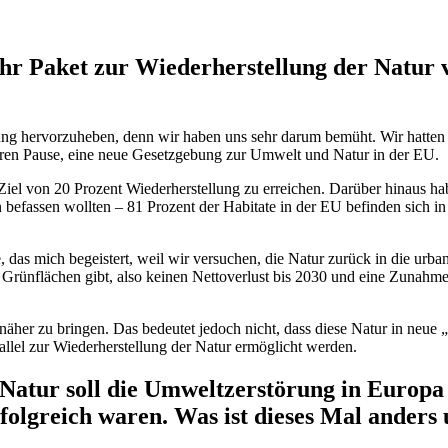
r Paket zur Wiederherstellung der Natur vo
erung hervorzuheben, denn wir haben uns sehr darum bemüht. Wir hatten
ahren Pause, eine neue Gesetzgebung zur Umwelt und Natur in der EU.
iel von 20 Prozent Wiederherstellung zu erreichen. Darüber hinaus hab
n befassen wollten – 81 Prozent der Habitate in der EU befinden sich i
te, das mich begeistert, weil wir versuchen, die Natur zurück in die 
schen Grünflächen gibt, also keinen Nettoverlust bis 2030 und eine Zun
 näher zu bringen. Das bedeutet jedoch nicht, dass diese Natur in neue
rallel zur Wiederherstellung der Natur ermöglicht werden.
atur soll die Umweltzerstörung in Europa a
folgreich waren. Was ist dieses Mal anders 