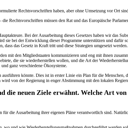
rmulierte Rechtsvorschriften haben, aber ohne Umsetzung vor Ort sind
– die Rechtsvorschriften müssen den Rat und das Europäische Parlament p
auptakteure. Bei der Ausarbeitung dieses Gesetzes haben wir das Subsid
rd sie bei der Entwicklung dieser Programme unterstützen und dafür so
, dass das Gesetz in Kraft tritt und diese Strategien umgesetzt werden.
rden mit den Mitgliedstaaten kommunizieren und eng mit ihnen zusamme
Gebiete, die sie wiederherstellen wollen, und die Art der Wiederherste
en und ganz verschiedene Ökosysteme.
ausführen könnte. Dies ist in erster Linie ein Plan für die Menschen, d
n wird von der Regierung in enger Abstimmung mit den lokalen Regierun
nd die neuen Ziele erwähnt. Welche Art von
aaten für die Ausarbeitung ihrer eigenen Pläne verantwortlich sind. Natü
können, wo und wie Wiederherstellungsmaßnahmen durchgeführt werden so