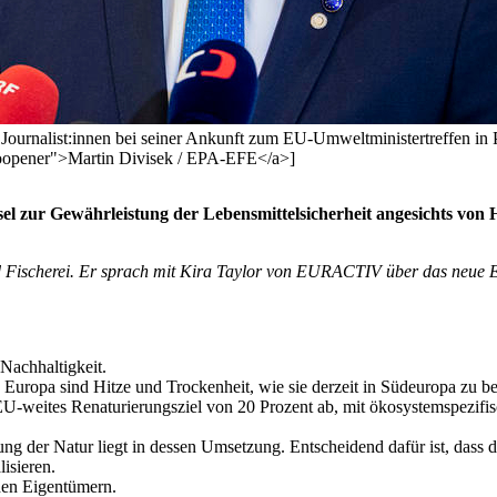
urnalist:innen bei seiner Ankunft zum EU-Umweltministertreffen in Pr
"noopener">Martin Divisek / EPA-EFE</a>]
l zur Gewährleistung der Lebensmittelsicherheit angesichts von 
d Fischerei. Er sprach mit Kira Taylor von EURACTIV über das neue E
Nachhaltigkeit.
 Europa sind Hitze und Trockenheit, wie sie derzeit in Südeuropa zu b
 EU-weites Renaturierungsziel von 20 Prozent ab, mit ökosystemspezifi
lung der Natur liegt in dessen Umsetzung. Entscheidend dafür ist, da
lisieren.
 den Eigentümern.