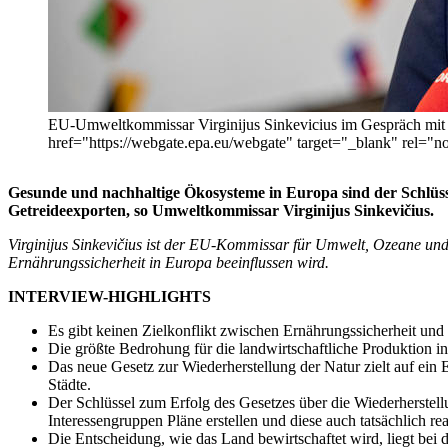
EU-Umweltkommissar Virginijus Sinkevicius im Gespräch mit Jo
href="https://webgate.epa.eu/webgate" target="_blank" rel=
Gesunde und nachhaltige Ökosysteme in Europa sind der Schlüsse
Getreideexporten, so Umweltkommissar Virginijus Sinkevičius.
Virginijus Sinkevičius ist der EU-Kommissar für Umwelt, Ozeane un
Ernährungssicherheit in Europa beeinflussen wird.
INTERVIEW-HIGHLIGHTS
Es gibt keinen Zielkonflikt zwischen Ernährungssicherheit und 
Die größte Bedrohung für die landwirtschaftliche Produktion in
Das neue Gesetz zur Wiederherstellung der Natur zielt auf ein
Städte.
Der Schlüssel zum Erfolg des Gesetzes über die Wiederherstel
Interessengruppen Pläne erstellen und diese auch tatsächlich rea
Die Entscheidung, wie das Land bewirtschaftet wird, liegt bei