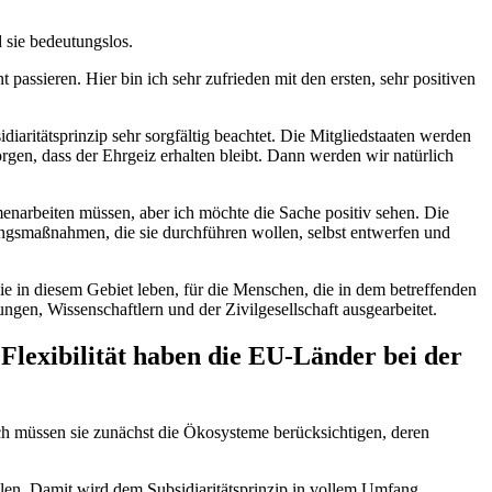
 sie bedeutungslos.
assieren. Hier bin ich sehr zufrieden mit den ersten, sehr positiven
iaritätsprinzip sehr sorgfältig beachtet. Die Mitgliedstaaten werden
rgen, dass der Ehrgeiz erhalten bleibt. Dann werden wir natürlich
narbeiten müssen, aber ich möchte die Sache positiv sehen. Die
llungsmaßnahmen, die sie durchführen wollen, selbst entwerfen und
ie in diesem Gebiet leben, für die Menschen, die in dem betreffenden
gen, Wissenschaftlern und der Zivilgesellschaft ausgearbeitet.
 Flexibilität haben die EU-Länder bei der
rlich müssen sie zunächst die Ökosysteme berücksichtigen, deren
llen. Damit wird dem Subsidiaritätsprinzip in vollem Umfang