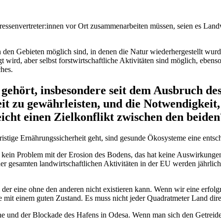
essenvertreter:innen vor Ort zusammenarbeiten müssen, seien es Land
 in den Gebieten möglich sind, in denen die Natur wiederhergestellt wu
wird, aber selbst forstwirtschaftliche Aktivitäten sind möglich, eben
hes.
gehört, insbesondere seit dem Ausbruch de
it zu gewährleisten, und die Notwendigkeit,
eicht einen Zielkonflikt zwischen den beiden
gfristige Ernährungssicherheit geht, sind gesunde Ökosysteme eine ent
e kein Problem mit der Erosion des Bodens, das hat keine Auswirkungen
der gesamten landwirtschaftlichen Aktivitäten in der EU werden jährli
er eine ohne den anderen nicht existieren kann. Wenn wir eine erfolgre
mit einem guten Zustand. Es muss nicht jeder Quadratmeter Land direk
 und der Blockade des Hafens in Odesa. Wenn man sich den Getreidepre