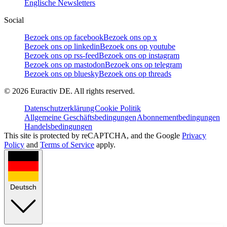
Englische Newsletters
Social
Bezoek ons op facebook
Bezoek ons op x
Bezoek ons op linkedin
Bezoek ons op youtube
Bezoek ons op rss-feed
Bezoek ons op instagram
Bezoek ons op mastodon
Bezoek ons op telegram
Bezoek ons op bluesky
Bezoek ons op threads
©
2026
Euractiv DE. All rights reserved.
Datenschutzerklärung
Cookie Politik
Allgemeine Geschäftsbedingungen
Abonnementbedingungen
Handelsbedingungen
This site is protected by reCAPTCHA, and the Google
Privacy
Policy
and
Terms of Service
apply.
Deutsch