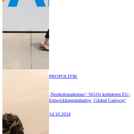
PRO
POLITIK
‚Neokolonialismus‘: NGOs kritisieren EU-
Entwicklungsinitiative ‚Global Gateway‘
14.10.2024