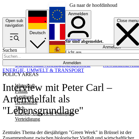
Ga naar de hoofdinhoud
Anmelden
Open sub
Close menu
English
navigation
Deutsch
Français
Sie sind abgemeldet.
Anmelden
Suchen
Licht aus
Español
Anmelden
Ukraine
Politik
Verteidigung
Rapporteur
Newsletters
Event
ENERGIE, UMWELT & TRANSPORT
POLICY AREAS
Interview mit Peter Carl –
Wirtschaft
Politik
Artenvielfalt als
Agrifood
Gesundheit
"Lebensgrundlage"
Tech
Energie, Umwelt & Transport
Verteidigung
Zentrales Thema der diesjährigen "Green Week" in Brüssel ist der
Zusammenhang zwischen biologischer Vielfalt und wirtschaftlicher