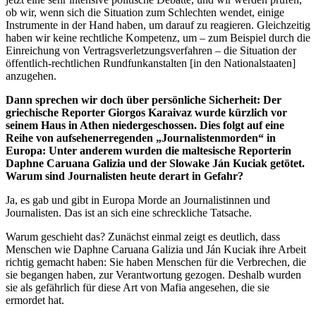
ob wir, wenn sich die Situation zum Schlechten wendet, einige
Instrumente in der Hand haben, um darauf zu reagieren. Gleichzeitig
haben wir keine rechtliche Kompetenz, um – zum Beispiel durch die
Einreichung von Vertragsverletzungsverfahren – die Situation der
öffentlich-rechtlichen Rundfunkanstalten [in den Nationalstaaten]
anzugehen.
Dann sprechen wir doch über persönliche Sicherheit: Der
griechische Reporter Giorgos Karaivaz wurde kürzlich vor
seinem Haus in Athen niedergeschossen. Dies folgt auf eine
Reihe von aufsehenerregenden „Journalistenmorden“ in
Europa: Unter anderem wurden die maltesische Reporterin
Daphne Caruana Galizia und der Slowake Ján Kuciak getötet.
Warum sind Journalisten heute derart in Gefahr?
Ja, es gab und gibt in Europa Morde an Journalistinnen und
Journalisten. Das ist an sich eine schreckliche Tatsache.
Warum geschieht das? Zunächst einmal zeigt es deutlich, dass
Menschen wie Daphne Caruana Galizia und Ján Kuciak ihre Arbeit
richtig gemacht haben: Sie haben Menschen für die Verbrechen, die
sie begangen haben, zur Verantwortung gezogen. Deshalb wurden
sie als gefährlich für diese Art von Mafia angesehen, die sie
ermordet hat.