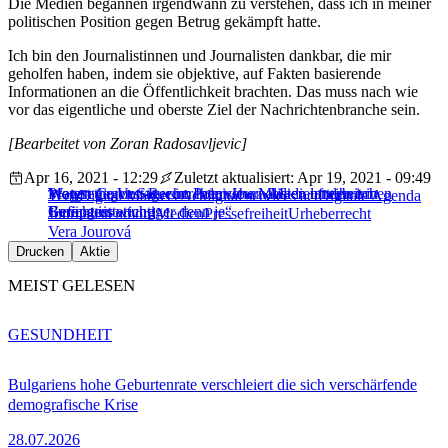
Die Medien begannen irgendwann zu verstehen, dass ich in meiner
politischen Position gegen Betrug gekämpft hatte.
Ich bin den Journalistinnen und Journalisten dankbar, die mir
geholfen haben, indem sie objektive, auf Fakten basierende
Informationen an die Öffentlichkeit brachten. Das muss nach wie
vor das eigentliche und oberste Ziel der Nachrichtenbranche sein.
[Bearbeitet von Zoran Radosavljevic]
Apr 16, 2021 - 12:29
Zuletzt aktualisiert: Apr 19, 2021 - 09:49
Margrethe Vestager im Interview: „Medienfreiheit in
Protest gegen Steuern: Polnische Medien unterbrechen
Wegen Corona-Recherchen: Journalisten landen im
Tech
Digital Markets Act
digital services act
Digitale Agenda
Europa ist wichtiger denn je“
Berichterstattung
Gefängnis
Journalistenmord
Medien
Pressefreiheit
Urheberrecht
Vera Jourová
Drucken
Aktie
MEIST GELESEN
GESUNDHEIT
Bulgariens hohe Geburtenrate verschleiert die sich verschärfende
demografische Krise
28.07.2026