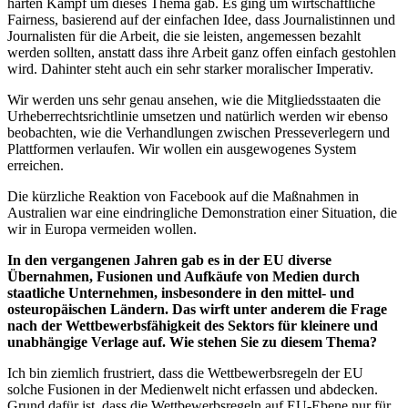
harten Kampf um dieses Thema gab. Es ging um wirtschaftliche
Fairness, basierend auf der einfachen Idee, dass Journalistinnen und
Journalisten für die Arbeit, die sie leisten, angemessen bezahlt
werden sollten, anstatt dass ihre Arbeit ganz offen einfach gestohlen
wird. Dahinter steht auch ein sehr starker moralischer Imperativ.
Wir werden uns sehr genau ansehen, wie die Mitgliedsstaaten die
Urheberrechtsrichtlinie umsetzen und natürlich werden wir ebenso
beobachten, wie die Verhandlungen zwischen Presseverlegern und
Plattformen verlaufen. Wir wollen ein ausgewogenes System
erreichen.
Die kürzliche Reaktion von Facebook auf die Maßnahmen in
Australien war eine eindringliche Demonstration einer Situation, die
wir in Europa vermeiden wollen.
In den vergangenen Jahren gab es in der EU diverse
Übernahmen, Fusionen und Aufkäufe von Medien durch
staatliche Unternehmen, insbesondere in den mittel- und
osteuropäischen Ländern. Das wirft unter anderem die Frage
nach der Wettbewerbsfähigkeit des Sektors für kleinere und
unabhängige Verlage auf. Wie stehen Sie zu diesem Thema?
Ich bin ziemlich frustriert, dass die Wettbewerbsregeln der EU
solche Fusionen in der Medienwelt nicht erfassen und abdecken.
Grund dafür ist, dass die Wettbewerbsregeln auf EU-Ebene nur für