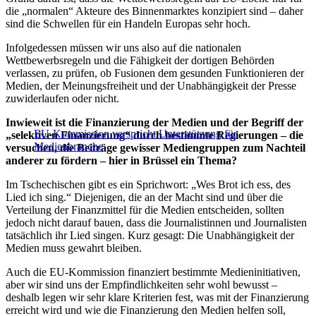
die „normalen“ Akteure des Binnenmarktes konzipiert sind – daher
sind die Schwellen für ein Handeln Europas sehr hoch.
Infolgedessen müssen wir uns also auf die nationalen
Wettbewerbsregeln und die Fähigkeit der dortigen Behörden
verlassen, zu prüfen, ob Fusionen dem gesunden Funktionieren der
Medien, der Meinungsfreiheit und der Unabhängigkeit der Presse
zuwiderlaufen oder nicht.
Inwieweit ist die Finanzierung der Medien und der Begriff der
EU-Kommission verspricht Unterstützung für
„selektiven Finanzierung“ durch bestimmte Regierungen – die
Medienbranche
versuchen, die Beiträge gewisser Mediengruppen zum Nachteil
anderer zu fördern – hier in Brüssel ein Thema?
Im Tschechischen gibt es ein Sprichwort: „Wes Brot ich ess, des
Lied ich sing.“ Diejenigen, die an der Macht sind und über die
Verteilung der Finanzmittel für die Medien entscheiden, sollten
jedoch nicht darauf bauen, dass die Journalistinnen und Journalisten
tatsächlich ihr Lied singen. Kurz gesagt: Die Unabhängigkeit der
Medien muss gewahrt bleiben.
Auch die EU-Kommission finanziert bestimmte Medieninitiativen,
aber wir sind uns der Empfindlichkeiten sehr wohl bewusst –
deshalb legen wir sehr klare Kriterien fest, was mit der Finanzierung
erreicht wird und wie die Finanzierung den Medien helfen soll,