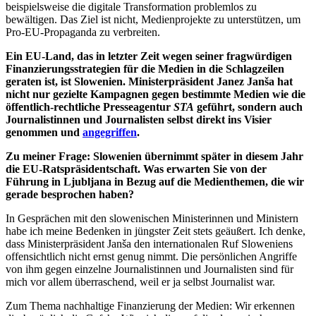
beispielsweise die digitale Transformation problemlos zu
bewältigen. Das Ziel ist nicht, Medienprojekte zu unterstützen, um
Pro-EU-Propaganda zu verbreiten.
Ein EU-Land, das in letzter Zeit wegen seiner fragwürdigen
Finanzierungsstrategien für die Medien in die Schlagzeilen
geraten ist, ist Slowenien. Ministerpräsident Janez Janša hat
nicht nur gezielte Kampagnen gegen bestimmte Medien wie die
öffentlich-rechtliche Presseagentur
STA
geführt, sondern auch
Journalistinnen und Journalisten selbst direkt ins Visier
genommen und
angegriffen
.
Zu meiner Frage: Slowenien übernimmt später in diesem Jahr
die EU-Ratspräsidentschaft. Was erwarten Sie von der
Führung in Ljubljana in Bezug auf die Medienthemen, die wir
gerade besprochen haben?
In Gesprächen mit den slowenischen Ministerinnen und Ministern
habe ich meine Bedenken in jüngster Zeit stets geäußert. Ich denke,
dass Ministerpräsident Janša den internationalen Ruf Sloweniens
offensichtlich nicht ernst genug nimmt. Die persönlichen Angriffe
von ihm gegen einzelne Journalistinnen und Journalisten sind für
mich vor allem überraschend, weil er ja selbst Journalist war.
Zum Thema nachhaltige Finanzierung der Medien: Wir erkennen