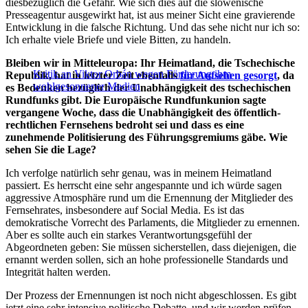
diesbezüglich die Gefahr. Wie sich dies auf die slowenische
Presseagentur ausgewirkt hat, ist aus meiner Sicht eine gravierende
Entwicklung in die falsche Richtung. Und das sehe nicht nur ich so:
Ich erhalte viele Briefe und viele Bitten, zu handeln.
Bleiben wir in Mitteleuropa: Ihr Heimatland, die Tschechische
Kritik an Viktor Orbán wegen Förderung ihm
Republik, hat in letzter Zeit ebenfalls
für Aufsehen gesorgt
, da
wohlgesonnener Medien
es Bedenken bezüglich der Unabhängigkeit des tschechischen
Rundfunks gibt. Die Europäische Rundfunkunion sagte
vergangene Woche, dass die Unabhängigkeit des öffentlich-
rechtlichen Fernsehens bedroht sei und dass es eine
zunehmende Politisierung des Führungsgremiums gäbe. Wie
sehen Sie die Lage?
Ich verfolge natürlich sehr genau, was in meinem Heimatland
passiert. Es herrscht eine sehr angespannte und ich würde sagen
aggressive Atmosphäre rund um die Ernennung der Mitglieder des
Fernsehrates, insbesondere auf Social Media. Es ist das
demokratische Vorrecht des Parlaments, die Mitglieder zu ernennen.
Aber es sollte auch ein starkes Verantwortungsgefühl der
Abgeordneten geben: Sie müssen sicherstellen, dass diejenigen, die
ernannt werden sollen, sich an hohe professionelle Standards und
Integrität halten werden.
Der Prozess der Ernennungen ist noch nicht abgeschlossen. Es gibt
jetzt eine sehr intensive politische Debatte, und wir werden prüfen,