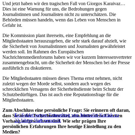
Und jetzt haben wir den tragischen Fall von Giorgos Karaivaz…
Dies ist eine Warnung für uns, die Bedrohungen gegen
Journalistinnen und Journalisten nicht zu unterschätzen. Die
Behörden müssen handeln, wenn das Leben von Menschen in
Gefahr ist.
Die Kommission plant ihrerseits, eine Empfehlung an die
Mitgliedsstaaten herauszugeben, die sehr stark darauf abzielt, wie
die Sicherheit von Journalistinnen und Journalisten gewährleistet
werden soll. Im Rahmen des Europäischen
Nachrichtenmedienforums haben wir vor kurzem Interessenvertreter
zusammengebracht, um die Sicherheit der Menschen bei der Presse
ausführlich zu diskutieren.
Die Mitgliedsstaaten müssen dieses Thema ernst nehmen, nicht
zuletzt wegen der Morde selbst, sondern auch wegen des
schrecklichen Versagens der Sicherheitsdienste beim Schutz der
Schutzbedürftigen. Das ist auch eine Reputationsfrage für die
Mitgliedsstaaten.
Zum Abschluss eine persönliche Frage: Sie erinnern oft daran,
Ex-Soldat wegen Ermordung von Journalist Kuciak zu
dass Sie in der Tschechoslowakei, also hinter dem Eisernen
23 Jahren Haft verurteilt
Vorhang aufgewachsen sind. Wie sehr prägen Ihre
persönlichen Erfahrungen Ihre heutige Einstellung zu den
Medien?