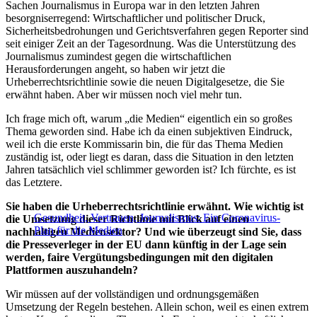
Sachen Journalismus in Europa war in den letzten Jahren
besorgniserregend: Wirtschaftlicher und politischer Druck,
Sicherheitsbedrohungen und Gerichtsverfahren gegen Reporter sind
seit einiger Zeit an der Tagesordnung. Was die Unterstützung des
Journalismus zumindest gegen die wirtschaftlichen
Herausforderungen angeht, so haben wir jetzt die
Urheberrechtsrichtlinie sowie die neuen Digitalgesetze, die Sie
erwähnt haben. Aber wir müssen noch viel mehr tun.
Ich frage mich oft, warum „die Medien“ eigentlich ein so großes
Thema geworden sind. Habe ich da einen subjektiven Eindruck,
weil ich die erste Kommissarin bin, die für das Thema Medien
zuständig ist, oder liegt es daran, dass die Situation in den letzten
Jahren tatsächlich viel schlimmer geworden ist? Ich fürchte, es ist
das Letztere.
Sie haben die Urheberrechtsrichtlinie erwähnt. Wie wichtig ist
Gesundheit, Vertrauen, Journalismus: Ein Coronavirus-
die Umsetzung dieser Richtlinie mit Blick auf einen
Plan für die Medien
nachhaltigen Mediensektor? Und wie überzeugt sind Sie, dass
die Presseverleger in der EU dann künftig in der Lage sein
werden, faire Vergütungsbedingungen mit den digitalen
Plattformen auszuhandeln?
Wir müssen auf der vollständigen und ordnungsgemäßen
Umsetzung der Regeln bestehen. Allein schon, weil es einen extrem