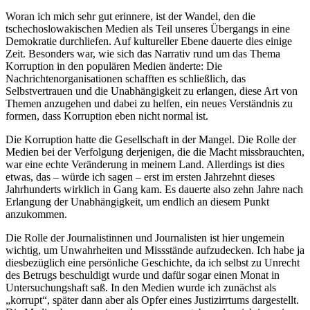
Woran ich mich sehr gut erinnere, ist der Wandel, den die
tschechoslowakischen Medien als Teil unseres Übergangs in eine
Demokratie durchliefen. Auf kultureller Ebene dauerte dies einige
Zeit. Besonders war, wie sich das Narrativ rund um das Thema
Korruption in den populären Medien änderte: Die
Nachrichtenorganisationen schafften es schließlich, das
Selbstvertrauen und die Unabhängigkeit zu erlangen, diese Art von
Themen anzugehen und dabei zu helfen, ein neues Verständnis zu
formen, dass Korruption eben nicht normal ist.
Die Korruption hatte die Gesellschaft in der Mangel. Die Rolle der
Medien bei der Verfolgung derjenigen, die die Macht missbrauchten,
war eine echte Veränderung in meinem Land. Allerdings ist dies
etwas, das – würde ich sagen – erst im ersten Jahrzehnt dieses
Jahrhunderts wirklich in Gang kam. Es dauerte also zehn Jahre nach
Erlangung der Unabhängigkeit, um endlich an diesem Punkt
anzukommen.
Die Rolle der Journalistinnen und Journalisten ist hier ungemein
wichtig, um Unwahrheiten und Missstände aufzudecken. Ich habe ja
diesbezüglich eine persönliche Geschichte, da ich selbst zu Unrecht
des Betrugs beschuldigt wurde und dafür sogar einen Monat in
Untersuchungshaft saß. In den Medien wurde ich zunächst als
„korrupt“, später dann aber als Opfer eines Justizirrtums dargestellt.