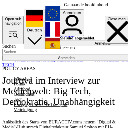
Ga naar de hoofdinhoud
Anmelden
Open sub
Close menu
English
navigation
Deutsch
Français
Sie sind abgemeldet.
Anmelden
Suchen
Licht aus
Español
Anmelden
Ukraine
Politik
Verteidigung
Rapporteur
Newsletters
Event
TECH
POLICY AREAS
Jourová im Interview zur
Wirtschaft
Politik
Medienwelt: Big Tech,
Agrifood
Gesundheit
Demokratie, Unabhängigkeit
Tech
Energie, Umwelt & Transport
Verteidigung
Anlässlich des Starts von EURACTIV.coms neuem "Digital &
Media"-Hub sprach Digitalredakteur Samuel Stolton mit EU-