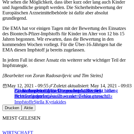
Wir sehen die Möglichkeit, dass über kurz oder lang auch Kinder
und Jugendliche geimpft werden. Die Sicherheitsbewertung der
Europäischen Arzneimittelbehörde ist dafür aber absolut
grundlegend.
Die EMA hat vor einigen Tagen mit der Bewertung des Einsatzes
des Biontech-Pfizer-Impfstoffs für Kinder im Alter von 12 bis 15
Jahren begonnen. Wir erwarten, dass die Bewertung in den
kommenden Wochen vorliegt. Für die Über-16-Jährigen hat die
EMA diesen Impfstoff ja bereits zugelassen.
In jedem Fall ist dieser Ansatz ein weiterer sehr wichtiger Teil der
Impfstrategie.
[Bearbeitet von Zoran Radosavljevic und Tim Steins]
May 12, 2021 - 09:55
Zuletzt aktualisiert: May 14, 2021 - 09:03
EU-Kommissionsvize Timmermans: „Bei der
EU hat Impfstoff-Bestellungen bei Astrazeneca bislang
Patent-Aussetzung für Corona-Impfstoffe rückt näher
Gesundheit
AstraZeneca
Coronavirus
Covid-19
Bestellung der Impfstoffe wurden Fehler gemacht“
nicht verlängert
EU-Kommission
Gesundheit und Verbraucherschutz
Impfstoffe
Stella Kyriakides
Drucken
Aktie
MEIST GELESEN
WIRTSCHAFT