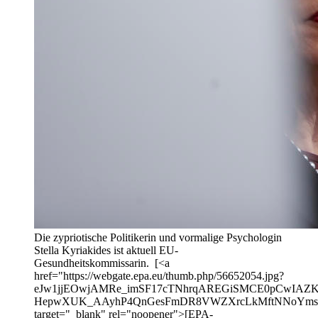
Die zypriotische Politikerin und vormalige Psychologin
Stella Kyriakides ist aktuell EU-
Gesundheitskommissarin. [<a
href="https://webgate.epa.eu/thumb.php/56652054.jpg?
eJw1jjEOwjAMRe_imSF17cTNhrqAREGiSMCE0pCwIAZK
HepwXUK_AAyhP4QnGesFmDR8VWZXrcLkMftNNoYmsZ
target="_blank" rel="noopener">[EPA-