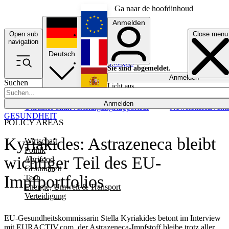
Ga naar de hoofdinhoud
Anmelden
Open sub
Close menu
English
navigation
Deutsch
Français
Sie sind abgemeldet.
Anmelden
Suchen
Licht aus
Español
Anmelden
Ukraine
Politik
Verteidigung
Rapporteur
Newsletters
Event
GESUNDHEIT
POLICY AREAS
Kyriakides: Astrazeneca bleibt
Wirtschaft
Politik
wichtiger Teil des EU-
Agrifood
Gesundheit
Impfportfolios
Tech
Energie, Umwelt & Transport
Verteidigung
EU-Gesundheitskommissarin Stella Kyriakides betont im Interview
mit EURACTIV.com, der Astrazeneca-Impfstoff bleibe trotz aller