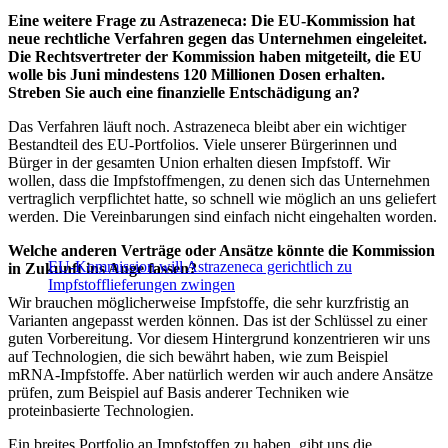
Eine weitere Frage zu Astrazeneca: Die EU-Kommission hat
neue rechtliche Verfahren gegen das Unternehmen eingeleitet.
Die Rechtsvertreter der Kommission haben mitgeteilt, die EU
wolle bis Juni mindestens 120 Millionen Dosen erhalten.
Streben Sie auch eine finanzielle Entschädigung an?
Das Verfahren läuft noch. Astrazeneca bleibt aber ein wichtiger
Bestandteil des EU-Portfolios. Viele unserer Bürgerinnen und
Bürger in der gesamten Union erhalten diesen Impfstoff. Wir
wollen, dass die Impfstoffmengen, zu denen sich das Unternehmen
vertraglich verpflichtet hatte, so schnell wie möglich an uns geliefert
werden. Die Vereinbarungen sind einfach nicht eingehalten worden.
Welche anderen Verträge oder Ansätze könnte die Kommission
EU-Kommission will Astrazeneca gerichtlich zu
in Zukunft ins Auge fassen?
Impfstofflieferungen zwingen
Wir brauchen möglicherweise Impfstoffe, die sehr kurzfristig an
Varianten angepasst werden können. Das ist der Schlüssel zu einer
guten Vorbereitung. Vor diesem Hintergrund konzentrieren wir uns
auf Technologien, die sich bewährt haben, wie zum Beispiel
mRNA-Impfstoffe. Aber natürlich werden wir auch andere Ansätze
prüfen, zum Beispiel auf Basis anderer Techniken wie
proteinbasierte Technologien.
Ein breites Portfolio an Impfstoffen zu haben, gibt uns die