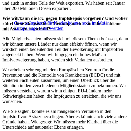
und auch in andere Teile der Welt exportiert. Wir haben seit Januar
über 200 Millionen Dosen exportiert.
Wie will/kann die EU gegen Impfskepsis vorgehen? Und woher
Corona-Impfstoff für Kinder könnte noch im Mai in
rührt diese Skepsis Ihrer Meinung nach – sind die Probleme
Europa zugelassen werden
mit Astrazeneca schuld?
Alle Mitgliedsstaaten müssen sich mit diesem Thema befassen, denn
wir können unsere Länder nur dann effektiv öffnen, wenn wir
wirklich einen bedeutenden Teil der Bevölkerung mit Impfstoffen
abgedeckt haben. Wenn wir hingegen ein hohes Maß an
Impfverweigerung haben, werden sich Varianten ausbreiten.
Wir arbeiten sehr eng mit dem Europäischen Zentrum für die
Prävention und die Kontrolle von Krankheiten (ECDC) und mit
weiteren Fachleuten zusammen, um einen Überblick über die
Situation in den verschiedenen Mitgliedsstaaten zu bekommen. Wir
müssen verstehen, warum wir in einigen EU-Ländern mehr
Schwierigkeiten haben, die Impfquoten zu erreichen, die wir uns
wünschen.
Wie Sie sagten, könnte es am mangelnden Vertrauen in den
Impfstoff von Astrazeneca liegen. Aber es könnte auch viele andere
Gründe haben. Wie gesagt: Wir müssen mehr Klarheit über die
Unterschiede auf nationaler Ebene erlangen.