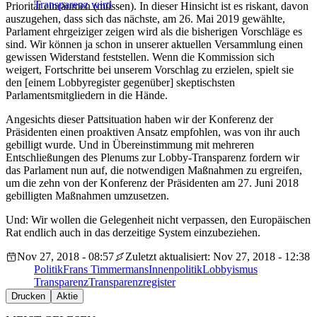
Transparenz wird
Priorität einräumen (müssen). In dieser Hinsicht ist es riskant, davon
auszugehen, dass sich das nächste, am 26. Mai 2019 gewählte,
Parlament ehrgeiziger zeigen wird als die bisherigen Vorschläge es
sind. Wir können ja schon in unserer aktuellen Versammlung einen
gewissen Widerstand feststellen. Wenn die Kommission sich
weigert, Fortschritte bei unserem Vorschlag zu erzielen, spielt sie
den [einem Lobbyregister gegenüber] skeptischsten
Parlamentsmitgliedern in die Hände.
Angesichts dieser Pattsituation haben wir der Konferenz der
Präsidenten einen proaktiven Ansatz empfohlen, was von ihr auch
gebilligt wurde. Und in Übereinstimmung mit mehreren
Entschließungen des Plenums zur Lobby-Transparenz fordern wir
das Parlament nun auf, die notwendigen Maßnahmen zu ergreifen,
um die zehn von der Konferenz der Präsidenten am 27. Juni 2018
gebilligten Maßnahmen umzusetzen.
Und: Wir wollen die Gelegenheit nicht verpassen, den Europäischen
Rat endlich auch in das derzeitige System einzubeziehen.
Nov 27, 2018 - 08:57
Zuletzt aktualisiert: Nov 27, 2018 - 12:38
Politik
Frans Timmermans
Innenpolitik
Lobbyismus
Transparenz
Transparenzregister
Drucken
Aktie