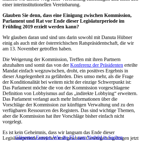
einer interinstitutionellen Vereinbarung.
Glauben Sie denn, dass eine Einigung zwischen Kommission,
Parlament und Rat vor Ende dieser Legislaturperiode im
Frühling 2019 erzielt werden kann?
Wir glauben daran und sind uns darin sowohl mit Danuta Hübner
einig als auch mit der österreichischen Ratspräsidentschaft, die wir
am 13. November getroffen haben.
Die Weigerung der Kommission, Treffen mit ihren Partnern
abzuhalten und somit das von der
Konferenz der Präsidenten
erteilte
Mandat einfach wegzuwischen, droht, ein positives Ergebnis in
dieser Angelegenheit zu gefährden. Dies umso mehr, als die Frage
der Konditionalität bei weitem nicht der einzige Schwerpunkt ist:
Das Parlament möchte die von der Kommission vorgeschlagene
Definition von Lobbyismus auf das „indirekte Lobbying“ erweitern.
Das Parlament verlangt auch mehr Informationen über die
Vorschläge der Kommission zur künftigen Verwaltung und zu den
verfügbaren Ressourcen des Registers. Das sind wichtige Themen,
aber die Kommission hat ihre Vorschläge bisher einfach nicht
vorgelegt.
Es ist kein Geheimnis, dass wir langsam das Ende dieser
Gläsernes Europa: Wie die EU zum Vorbild in Sachen
Legislaturperiode erreichen und gewissen Gesetzgebungsfragen jetzt