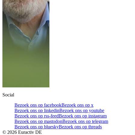
Social
Bezoek ons op facebook
Bezoek ons op x
Bezoek ons op linkedin
Bezoek ons op youtube
Bezoek ons op rss-feed
Bezoek ons op instagram
Bezoek ons op mastodon
Bezoek ons op telegram
Bezoek ons op bluesky
Bezoek ons op threads
©
2026
Euractiv DE