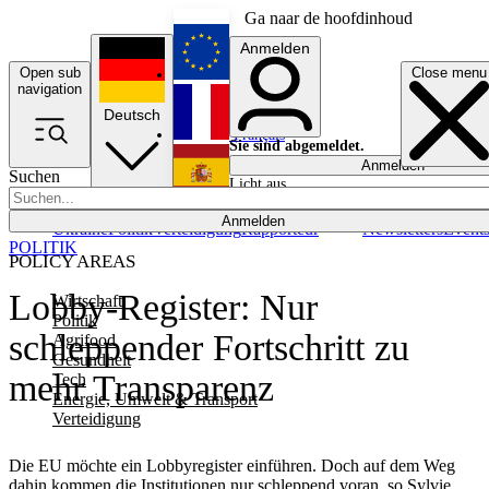
Ga naar de hoofdinhoud
Anmelden
Open sub
Close menu
English
navigation
Deutsch
Français
Sie sind abgemeldet.
Anmelden
Suchen
Licht aus
Español
Anmelden
Ukraine
Politik
Verteidigung
Rapporteur
Newsletters
Event
POLITIK
POLICY AREAS
Lobby-Register: Nur
Wirtschaft
Politik
schleppender Fortschritt zu
Agrifood
Gesundheit
mehr Transparenz
Tech
Energie, Umwelt & Transport
Verteidigung
Die EU möchte ein Lobbyregister einführen. Doch auf dem Weg
dahin kommen die Institutionen nur schleppend voran, so Sylvie