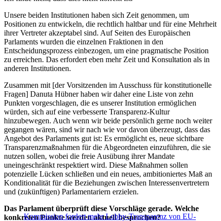
Unsere beiden Institutionen haben sich Zeit genommen, um
Positionen zu entwickeln, die rechtlich haltbar und für eine Mehrheit
ihrer Vertreter akzeptabel sind. Auf Seiten des Europäischen
Parlaments wurden die einzelnen Fraktionen in den
Entscheidungsprozess einbezogen, um eine pragmatische Position
zu erreichen. Das erfordert eben mehr Zeit und Konsultation als in
anderen Institutionen.
Zusammen mit [der Vorsitzenden im Ausschuss für konstitutionelle
Fragen] Danuta Hübner haben wir daher eine Liste von zehn
Punkten vorgeschlagen, die es unserer Institution ermöglichen
würden, sich auf eine verbesserte Transparenz-Kultur
hinzubewegen. Auch wenn wir beide persönlich gerne noch weiter
gegangen wären, sind wir nach wie vor davon überzeugt, dass das
Angebot des Parlaments gut ist: Es ermöglicht es, neue sichtbare
Transparenzmaßnahmen für die Abgeordneten einzuführen, die sie
nutzen sollen, wobei die freie Ausübung ihrer Mandate
uneingeschränkt respektiert wird. Diese Maßnahmen sollen
potenzielle Lücken schließen und ein neues, ambitioniertes Maß an
Konditionalität für die Beziehungen zwischen Interessenvertretern
und (zukünftigen) Parlamentariern erzielen.
Das Parlament überprüft diese Vorschläge gerade. Welche
Kommission fordert mehr Lobby-Transparenz von EU-
konkreten Punkte werden aktuell besprochen?