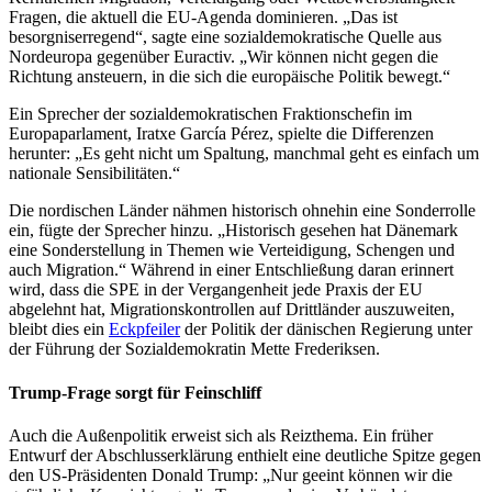
Fragen, die aktuell die EU-Agenda dominieren. „Das ist
besorgniserregend“, sagte eine sozialdemokratische Quelle aus
Nordeuropa gegenüber
Euractiv
. „Wir können nicht gegen die
Richtung ansteuern, in die sich die europäische Politik bewegt.“
Ein Sprecher der sozialdemokratischen Fraktionschefin im
Europaparlament,
Iratxe García Pérez
, spielte die Differenzen
herunter: „Es geht nicht um Spaltung, manchmal geht es einfach um
nationale Sensibilitäten.“
Die nordischen Länder nähmen historisch ohnehin eine Sonderrolle
ein, fügte der Sprecher hinzu. „Historisch gesehen hat Dänemark
eine Sonderstellung in Themen wie Verteidigung, Schengen und
auch Migration.“ Während in einer Entschließung daran erinnert
wird, dass die SPE in der Vergangenheit jede Praxis der EU
abgelehnt hat, Migrationskontrollen auf Drittländer auszuweiten,
bleibt dies ein
Eckpfeiler
der Politik der dänischen Regierung unter
der Führung der Sozialdemokratin Mette Frederiksen.
Trump-Frage sorgt für Feinschliff
Auch die Außenpolitik erweist sich als Reizthema. Ein früher
Entwurf der Abschlusserklärung enthielt eine deutliche Spitze gegen
den US-Präsidenten
Donald Trump
: „Nur geeint können wir die