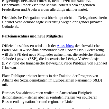
Regierungschefs anzuschließen, dem derzeit nur Sánchez,
Dänemarks Frederiksen und Maltas
Robert Abela
angehören.
Frederiksen und Abela werden allerdings nicht erwartet.
Die dänische Delegation reist überhaupt nicht an: Delegationsleiterin
Christel Schaldemose
sagte kurzfristig wegen dringender privater
Gründe ab.
Parteiausschluss und neue Mitglieder
Offiziell beschlossen wird auch der
Ausschluss
der slowakischen
Partei
SMER – sociálna demokracia
von
Robert Fico
. Gleichzeitig
will die SPE drei neue Mitglieder aufnehmen: die serbische
Stranka
slobode i pravde
(SSP), die kosovarische
Lëvizja Vetëvendosje
(LVV) und die französische Bewegung
Place Publique
von
Raphaël
Glucksmann
.
Place Publique arbeitet bereits in der Fraktion der Progressiven
Allianz der Sozialdemokraten im Europäischen Parlament (S&D)
mit.
Europas Sozialdemokraten wollen in Amsterdam Einigkeit
demonstrieren – stehen aber in zentralen Fragen vor spürbaren
Rissen entlang nationaler und regionaler Linien.