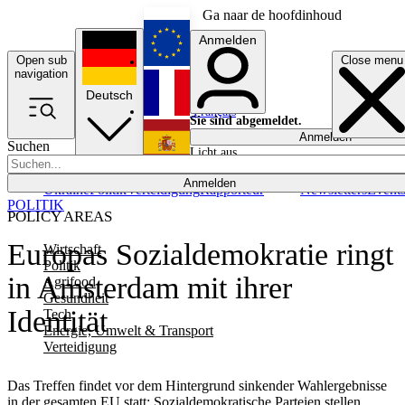
Ga naar de hoofdinhoud
Anmelden
Open sub
Close menu
English
navigation
Deutsch
Français
Sie sind abgemeldet.
Anmelden
Suchen
Licht aus
Español
Anmelden
Ukraine
Politik
Verteidigung
Rapporteur
Newsletters
Event
POLITIK
POLICY AREAS
Europas Sozialdemokratie ringt
Wirtschaft
Politik
in Amsterdam mit ihrer
Agrifood
Gesundheit
Identität
Tech
Energie, Umwelt & Transport
Verteidigung
Das Treffen findet vor dem Hintergrund sinkender Wahlergebnisse
in der gesamten EU statt: Sozialdemokratische Parteien stellen