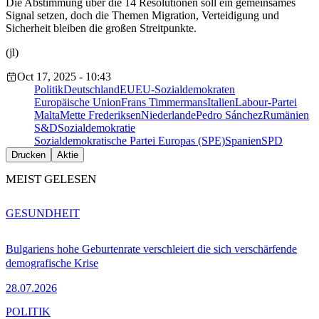
Die Abstimmung über die 14 Resolutionen soll ein gemeinsames
Signal setzen, doch die Themen Migration, Verteidigung und
Sicherheit bleiben die großen Streitpunkte.
(jl)
Oct 17, 2025 - 10:43
Politik
Deutschland
EU
EU-Sozialdemokraten
Europäische Union
Frans Timmermans
Italien
Labour-Partei
Malta
Mette Frederiksen
Niederlande
Pedro Sánchez
Rumänien
S&D
Sozialdemokratie
Sozialdemokratische Partei Europas (SPE)
Spanien
SPD
Drucken
Aktie
MEIST GELESEN
GESUNDHEIT
Bulgariens hohe Geburtenrate verschleiert die sich verschärfende
demografische Krise
28.07.2026
POLITIK