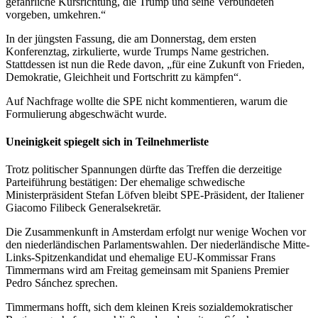
gefährliche Kursrichtung, die Trump und seine Verbündeten
vorgeben, umkehren.“
In der jüngsten Fassung, die am Donnerstag, dem ersten
Konferenztag, zirkulierte, wurde Trumps Name gestrichen.
Stattdessen ist nun die Rede davon, „für eine Zukunft von Frieden,
Demokratie, Gleichheit und Fortschritt zu kämpfen“.
Auf Nachfrage wollte die SPE nicht kommentieren, warum die
Formulierung abgeschwächt wurde.
Uneinigkeit spiegelt sich in Teilnehmerliste
Trotz politischer Spannungen dürfte das Treffen die derzeitige
Parteiführung bestätigen: Der ehemalige schwedische
Ministerpräsident
Stefan Löfven
bleibt SPE-Präsident, der Italiener
Giacomo Filibeck
Generalsekretär.
Die Zusammenkunft in Amsterdam erfolgt nur wenige Wochen vor
den niederländischen Parlamentswahlen. Der niederländische Mitte-
Links-Spitzenkandidat und ehemalige EU-Kommissar
Frans
Timmermans
wird am Freitag gemeinsam mit Spaniens Premier
Pedro Sánchez
sprechen.
Timmermans hofft, sich dem kleinen Kreis sozialdemokratischer