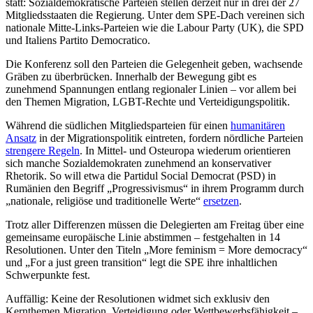
statt: Sozialdemokratische Parteien stellen derzeit nur in drei der 27
Mitgliedsstaaten die Regierung. Unter dem SPE-Dach vereinen sich
nationale Mitte-Links-Parteien wie die
Labour Party (UK)
, die
SPD
und Italiens
Partito Democratico
.
Die Konferenz soll den Parteien die Gelegenheit geben, wachsende
Gräben zu überbrücken. Innerhalb der Bewegung gibt es
zunehmend Spannungen entlang regionaler Linien – vor allem bei
den Themen Migration, LGBT-Rechte und Verteidigungspolitik.
Während die südlichen Mitgliedsparteien für einen
humanitären
Ansatz
in der Migrationspolitik eintreten, fordern nördliche Parteien
strengere Regeln
. In Mittel- und Osteuropa wiederum orientieren
sich manche Sozialdemokraten zunehmend an konservativer
Rhetorik. So will etwa die
Partidul Social Democrat
(PSD) in
Rumänien den Begriff „Progressivismus“ in ihrem Programm durch
„nationale, religiöse und traditionelle Werte“
ersetzen
.
Trotz aller Differenzen müssen die Delegierten am Freitag über eine
gemeinsame europäische Linie abstimmen – festgehalten in 14
Resolutionen. Unter den Titeln „More feminism = More democracy“
und „For a just green transition“ legt die SPE ihre inhaltlichen
Schwerpunkte fest.
Auffällig: Keine der Resolutionen widmet sich exklusiv den
Kernthemen Migration, Verteidigung oder Wettbewerbsfähigkeit –