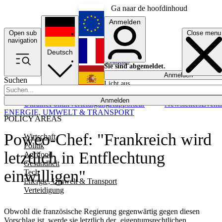
Ga naar de hoofdinhoud
Anmelden
Open sub
Close menu
English
navigation
Deutsch
Français
Sie sind abgemeldet.
Anmelden
Suchen
Licht aus
Español
Anmelden
Ukraine
Politik
Verteidigung
Rapporteur
Newsletters
Event
ENERGIE, UMWELT & TRANSPORT
POLICY AREAS
Poweo-Chef: "Frankreich wird
Wirtschaft
Politik
letztlich in Entflechtung
Agrifood
Gesundheit
einwilligen"
Tech
Energie, Umwelt & Transport
Verteidigung
Obwohl die französische Regierung gegenwärtig gegen diesen
Vorschlag ist, werde sie letztlich der ‚eigentumsrechtlichen