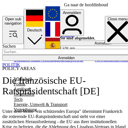
Ga naar de hoofdinhoud
Anmelden
Open sub
Close menu
English
navigation
Deutsch
Français
Sie sind abgemeldet.
Anmelden
Suchen
Licht aus
Español
Anmelden
Ukraine
Politik
Verteidigung
Rapporteur
Newsletters
Event
POLITIK
POLICY AREAS
Die französische EU-
Wirtschaft
Politik
Ratspräsidentschaft [DE]
Agrifood
Gesundheit
Tech
Energie, Umwelt & Transport
Verteidigung
Unter dem Motto "ein schützendes Europa" übernimmt Frankreich
die rotierende EU-Ratspräsidentschaft und steht vor einer
zusätzlichen Herausforderung - die EU aus ihrer institutionellen
Krise zu befreien, die die Ablehnung des Lissabon-Vertrags in Irland