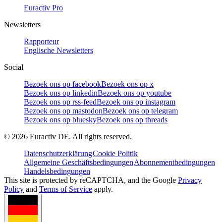
Euractiv Pro
Newsletters
Rapporteur
Englische Newsletters
Social
Bezoek ons op facebook
Bezoek ons op x
Bezoek ons op linkedin
Bezoek ons op youtube
Bezoek ons op rss-feed
Bezoek ons op instagram
Bezoek ons op mastodon
Bezoek ons op telegram
Bezoek ons op bluesky
Bezoek ons op threads
©
2026
Euractiv DE. All rights reserved.
Datenschutzerklärung
Cookie Politik
Allgemeine Geschäftsbedingungen
Abonnementbedingungen
Handelsbedingungen
This site is protected by reCAPTCHA, and the Google
Privacy
Policy
and
Terms of Service
apply.