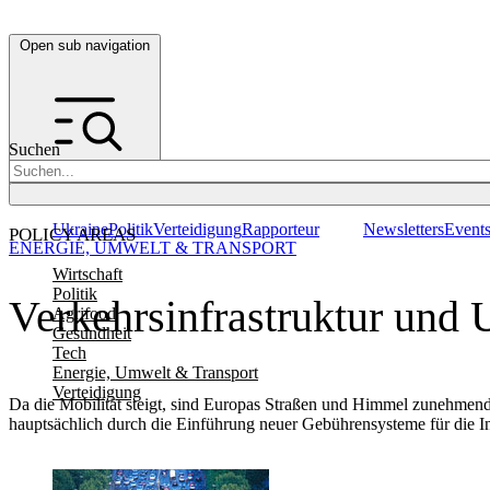
Open sub navigation
Suchen
Ukraine
Politik
Verteidigung
Rapporteur
Newsletters
Event
POLICY AREAS
ENERGIE, UMWELT & TRANSPORT
Wirtschaft
Politik
Verkehrsinfrastruktur und
Agrifood
Gesundheit
Tech
Energie, Umwelt & Transport
Verteidigung
Da die Mobilität steigt, sind Europas Straßen und Himmel zunehmend 
hauptsächlich durch die Einführung neuer Gebührensysteme für die Inf