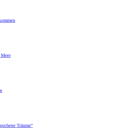
ankommen
n Meer
en
brochene Träume“