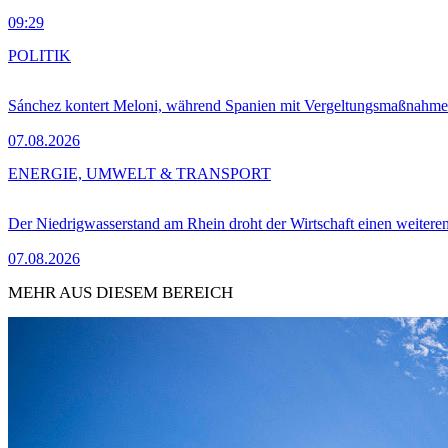
09:29
POLITIK
Sánchez kontert Meloni, während Spanien mit Vergeltungsmaßnahme
07.08.2026
ENERGIE, UMWELT & TRANSPORT
Der Niedrigwasserstand am Rhein droht der Wirtschaft einen weitere
07.08.2026
MEHR AUS DIESEM BEREICH