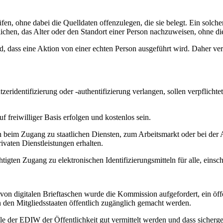
fen, ohne dabei die Quelldaten offenzulegen, die sie belegt. Ein solc
ichen, das Alter oder den Standort einer Person nachzuweisen, ohne die
dass eine Aktion von einer echten Person ausgeführt wird. Daher vertr
eridentifizierung oder -authentifizierung verlangen, sollen verpflicht
auf freiwilliger Basis erfolgen und kostenlos sein.
en beim Zugang zu staatlichen Diensten, zum Arbeitsmarkt oder bei der 
ivaten Dienstleistungen erhalten.
chtigten Zugang zu elektronischen Identifizierungsmitteln für alle, einsch
 von digitalen Brieftaschen wurde die Kommission aufgefordert, ein öff
den Mitgliedsstaaten öffentlich zugänglich gemacht werden.
e der EDIW der Öffentlichkeit gut vermittelt werden und dass sichergest