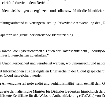
schrieb Jerković in dem Bericht.
e Identitätslösungen zu ergänzen“ und sollte sowohl für die Identifizi
altungsaufwand zu verringern, schlug Jerković die Anwendung des „E
parenz und grenzüberschreitende Identifizierung.
 sowohl die Cybersicherheit als auch der Datenschutz dem „Security-b
ihrer Eigenschaften zu erhalten.“
Union gespeichert und verarbeitet werden, wo Unionsrecht und nation
amit Informationen aus der digitalen Brieftasche in der Cloud gespeich
der Cloud gespeichert werden.
gten Anwendungsfall notwendig und verhältnismäßig“ sein, gemäß dem 
ußerte der italienische Minister für Digitales Bedenken hinsichtlich de
izierte Zertifikate für die Website-Authentifizierung (QWACs) von Zer