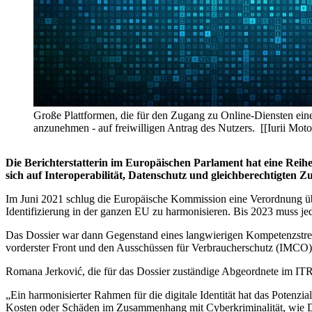
Große Plattformen, die für den Zugang zu Online-Diensten eine 
anzunehmen - auf freiwilligen Antrag des Nutzers. [[Iurii Moto
Die Berichterstatterin im Europäischen Parlament hat eine Reih
sich auf Interoperabilität, Datenschutz und gleichberechtigten 
Im Juni 2021 schlug die Europäische Kommission eine Verordnung über 
Identifizierung in der ganzen EU zu harmonisieren. Bis 2023 muss jed
Das Dossier war dann Gegenstand eines langwierigen Kompetenzstrei
vorderster Front und den Ausschüssen für Verbraucherschutz (IMCO) u
Romana Jerković, die für das Dossier zuständige Abgeordnete im ITRE
„Ein harmonisierter Rahmen für die digitale Identität hat das Pote
Kosten oder Schäden im Zusammenhang mit Cyberkriminalität, wie Da