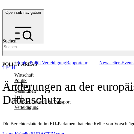
Open sub navigation
Suchen
Ukraine
Politik
Verteidigung
Rapporteur
Newsletters
Event
POLICY AREAS
TECH
Wirtschaft
Politik
Änderungen an der europäis
Agrifood
Gesundheit
Datenschutz
Tech
Energie, Umwelt & Transport
Verteidigung
Die Berichterstatterin im EU-Parlament hat eine Reihe von Vorschläg
Laura Kabelka
EURACTIV.com