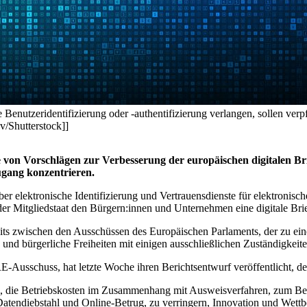
Benutzeridentifizierung oder -authentifizierung verlangen, sollen verpf
v/Shutterstock]]
e von Vorschlägen zur Verbesserung der europäischen digitalen Br
Zugang konzentrieren.
elektronische Identifizierung und Vertrauensdienste für elektronische 
er Mitgliedstaat den Bürgern:innen und Unternehmen eine digitale Brie
ts zwischen den Ausschüssen des Europäischen Parlaments, der zu ei
nd bürgerliche Freiheiten mit einigen ausschließlichen Zuständigkeite
-Ausschuss, hat letzte Woche ihren Berichtsentwurf veröffentlicht, d
nzial, die Betriebskosten im Zusammenhang mit Ausweisverfahren, zum 
tendiebstahl und Online-Betrug, zu verringern, Innovation und Wettb