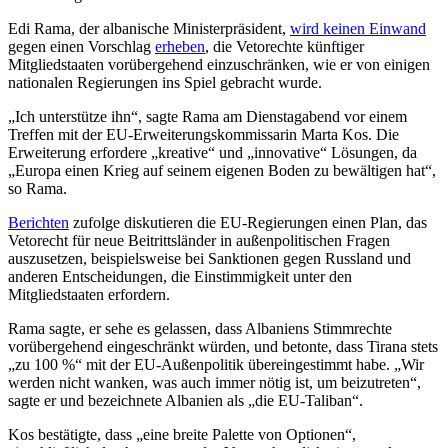
Edi Rama, der albanische Ministerpräsident,
wird keinen Einwand
gegen einen Vorschlag
erheben
, die Vetorechte künftiger
Mitgliedstaaten vorübergehend einzuschränken, wie er von einigen
nationalen Regierungen ins Spiel gebracht wurde.
„Ich unterstütze ihn“, sagte Rama am Dienstagabend vor einem
Treffen mit der EU-Erweiterungskommissarin Marta Kos. Die
Erweiterung erfordere „kreative“ und „innovative“ Lösungen, da
„Europa einen Krieg auf seinem eigenen Boden zu bewältigen hat“,
so Rama.
Berichten
zufolge diskutieren die EU-Regierungen einen Plan, das
Vetorecht für neue Beitrittsländer in außenpolitischen Fragen
auszusetzen, beispielsweise bei Sanktionen gegen Russland und
anderen Entscheidungen, die Einstimmigkeit unter den
Mitgliedstaaten erfordern.
Rama sagte, er sehe es gelassen, dass Albaniens Stimmrechte
vorübergehend eingeschränkt würden, und betonte, dass Tirana stets
„zu 100 %“ mit der EU-Außenpolitik übereingestimmt habe. „Wir
werden nicht wanken, was auch immer nötig ist, um beizutreten“,
sagte er und bezeichnete Albanien als „die EU-Taliban“.
Kos bestätigte, dass „eine breite Palette von Optionen“,