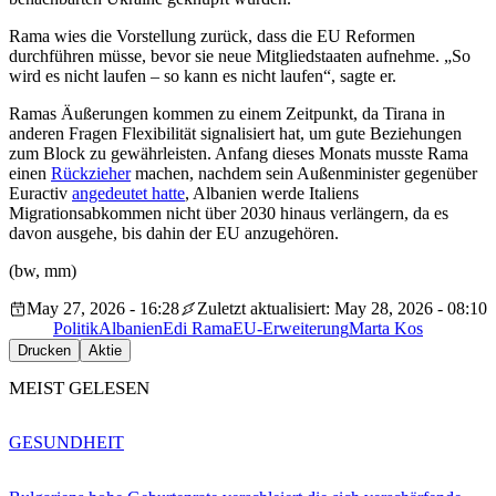
Rama wies die Vorstellung zurück, dass die EU Reformen
durchführen müsse, bevor sie neue Mitgliedstaaten aufnehme. „So
wird es nicht laufen – so kann es nicht laufen“, sagte er.
Ramas Äußerungen kommen zu einem Zeitpunkt, da Tirana in
anderen Fragen Flexibilität signalisiert hat, um gute Beziehungen
zum Block zu gewährleisten. Anfang dieses Monats musste Rama
einen
Rückzieher
machen, nachdem sein Außenminister gegenüber
Euractiv
angedeutet hatte
, Albanien werde Italiens
Migrationsabkommen nicht über 2030 hinaus verlängern, da es
davon ausgehe, bis dahin der EU anzugehören.
(bw, mm)
May 27, 2026 - 16:28
Zuletzt aktualisiert: May 28, 2026 - 08:10
Politik
Albanien
Edi Rama
EU-Erweiterung
Marta Kos
Drucken
Aktie
MEIST GELESEN
GESUNDHEIT