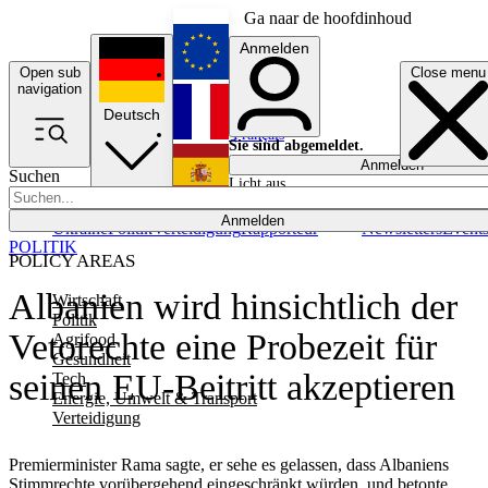
Ga naar de hoofdinhoud
Anmelden
Open sub
Close menu
English
navigation
Deutsch
Français
Sie sind abgemeldet.
Anmelden
Suchen
Licht aus
Español
Anmelden
Ukraine
Politik
Verteidigung
Rapporteur
Newsletters
Event
POLITIK
POLICY AREAS
Albanien wird hinsichtlich der
Wirtschaft
Politik
Vetorechte eine Probezeit für
Agrifood
Gesundheit
seinen EU-Beitritt akzeptieren
Tech
Energie, Umwelt & Transport
Verteidigung
Premierminister Rama sagte, er sehe es gelassen, dass Albaniens
Stimmrechte vorübergehend eingeschränkt würden, und betonte,