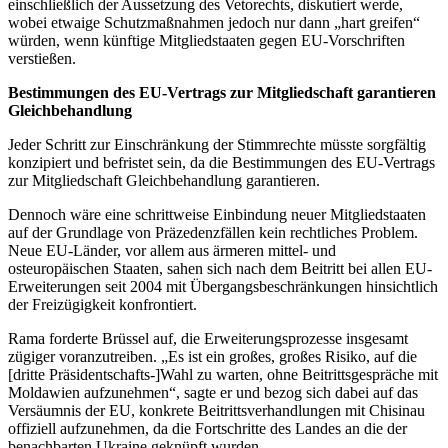
einschließlich der Aussetzung des Vetorechts, diskutiert werde,
wobei etwaige Schutzmaßnahmen jedoch nur dann „hart greifen“
würden, wenn künftige Mitgliedstaaten gegen EU-Vorschriften
verstießen.
Bestimmungen des EU-Vertrags zur Mitgliedschaft garantieren
Gleichbehandlung
Jeder Schritt zur Einschränkung der Stimmrechte müsste sorgfältig
konzipiert und befristet sein, da die Bestimmungen des EU-Vertrags
zur Mitgliedschaft Gleichbehandlung garantieren.
Dennoch wäre eine schrittweise Einbindung neuer Mitgliedstaaten
auf der Grundlage von Präzedenzfällen kein rechtliches Problem.
Neue EU-Länder, vor allem aus ärmeren mittel- und
osteuropäischen Staaten, sahen sich nach dem Beitritt bei allen EU-
Erweiterungen seit 2004 mit Übergangsbeschränkungen hinsichtlich
der Freizügigkeit konfrontiert.
Rama forderte Brüssel auf, die Erweiterungsprozesse insgesamt
zügiger voranzutreiben. „Es ist ein großes, großes Risiko, auf die
[dritte Präsidentschafts-]Wahl zu warten, ohne Beitrittsgespräche mit
Moldawien aufzunehmen“, sagte er und bezog sich dabei auf das
Versäumnis der EU, konkrete Beitrittsverhandlungen mit Chisinau
offiziell aufzunehmen, da die Fortschritte des Landes an die der
benachbarten Ukraine geknüpft wurden.