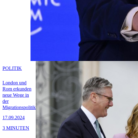
POLITIK
London und
Rom erkunden
neue Wege in
der
Migrationspolitik
17.09.2024
3 MINUTEN