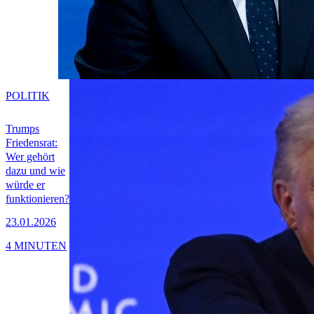
POLITIK
Trumps
Friedensrat:
Wer gehört
dazu und wie
würde er
funktionieren?
23.01.2026
4 MINUTEN