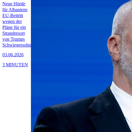
Neue Hürde
für Albaniens
EU-Beitritt
wegen der
Pläne für ein
Strandresort
von Trumps
Schwiegersohn
03.06.2026
3 MINUTEN