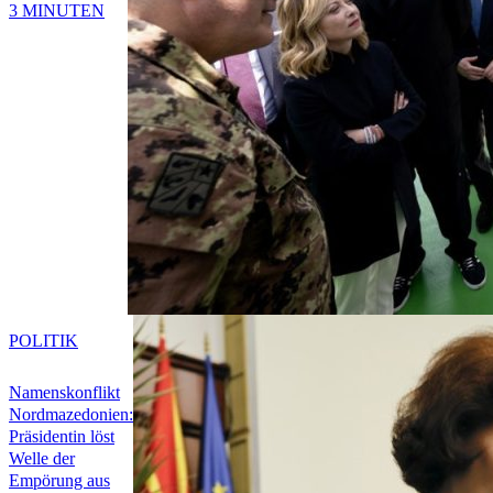
3 MINUTEN
POLITIK
Namenskonflikt
Nordmazedonien:
Präsidentin löst
Welle der
Empörung aus