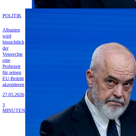
POLITIK
Albanien
wird
hinsichtlich
der
Vetorechte
eine
Probezeit
für seinen
EU-Beitritt
akzeptieren
27.05.2026
3
MINUTEN