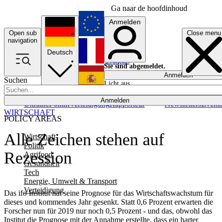
Ga naar de hoofdinhoud
Anmelden
Open sub
Close menu
English
navigation
Deutsch
Français
Sie sind abgemeldet.
Anmelden
Suchen
Licht aus
Español
Anmelden
Ukraine
Politik
Verteidigung
Rapporteur
Newsletters
Event
WIRTSCHAFT
POLICY AREAS
Alle Zeichen stehen auf
Wirtschaft
Politik
Rezession
Agrifood
Gesundheit
Tech
Energie, Umwelt & Transport
Verteidigung
Das ifo Institut hat seine Prognose für das Wirtschaftswachstum für
dieses und kommendes Jahr gesenkt. Statt 0,6 Prozent erwarten die
Forscher nun für 2019 nur noch 0,5 Prozent - und das, obwohl das
Institut die Prognose mit der Annahme erstellte, dass ein harter