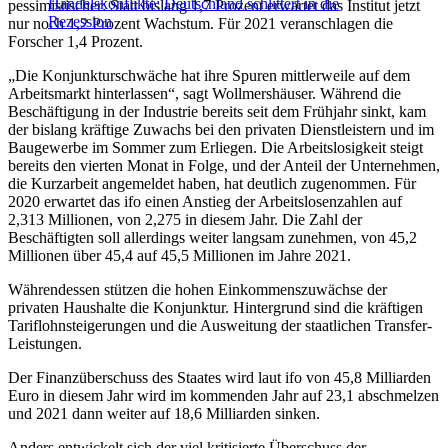
Handelskonflikte: Deutschland schlittert in die
pessimistischer: Statt bislang 1,7 Prozent erwartet das Institut jetzt
Rezession
nur noch 1,2 Prozent Wachstum. Für 2021 veranschlagen die
Forscher 1,4 Prozent.
„Die Konjunkturschwäche hat ihre Spuren mittlerweile auf dem
Arbeitsmarkt hinterlassen“, sagt Wollmershäuser. Während die
Beschäftigung in der Industrie bereits seit dem Frühjahr sinkt, kam
der bislang kräftige Zuwachs bei den privaten Dienstleistern und im
Baugewerbe im Sommer zum Erliegen. Die Arbeitslosigkeit steigt
bereits den vierten Monat in Folge, und der Anteil der Unternehmen,
die Kurzarbeit angemeldet haben, hat deutlich zugenommen. Für
2020 erwartet das ifo einen Anstieg der Arbeitslosenzahlen auf
2,313 Millionen, von 2,275 in diesem Jahr. Die Zahl der
Beschäftigten soll allerdings weiter langsam zunehmen, von 45,2
Millionen über 45,4 auf 45,5 Millionen im Jahre 2021.
Währendessen stützen die hohen Einkommenszuwächse der
privaten Haushalte die Konjunktur. Hintergrund sind die kräftigen
Tariflohnsteigerungen und die Ausweitung der staatlichen Transfer-
Leistungen.
Der Finanzüberschuss des Staates wird laut ifo von 45,8 Milliarden
Euro in diesem Jahr wird im kommenden Jahr auf 23,1 abschmelzen
und 2021 dann weiter auf 18,6 Milliarden sinken.
Anders entwickelt sich der viel kritisierte Überschuss der