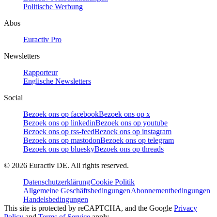
Politische Werbung
Abos
Euractiv Pro
Newsletters
Rapporteur
Englische Newsletters
Social
Bezoek ons op facebook
Bezoek ons op x
Bezoek ons op linkedin
Bezoek ons op youtube
Bezoek ons op rss-feed
Bezoek ons op instagram
Bezoek ons op mastodon
Bezoek ons op telegram
Bezoek ons op bluesky
Bezoek ons op threads
©
2026
Euractiv DE. All rights reserved.
Datenschutzerklärung
Cookie Politik
Allgemeine Geschäftsbedingungen
Abonnementbedingungen
Handelsbedingungen
This site is protected by reCAPTCHA, and the Google
Privacy
Policy
and
Terms of Service
apply.