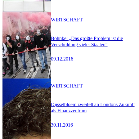
WIRTSCHAFT
Böhnke: „Das größte Problem ist die
Verschuldung vieler Staaten“
09.12.2016
WIRTSCHAFT
Dijsselbloem zweifelt an Londons Zukunft
als Finanzzentrum
30.11.2016