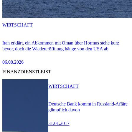
WIRTSCHAFT
Iran erklärt, ein Abkommen mit Oman über Hormus stehe kurz
bevor, doch die Wiedereröffnung hänge von den USA ab
06.08.2026
FINANZDIENSTLEIST
WIRTSCHAFT
Deutsche Bank kommt in Russland-Affäre
glimpflich davon
31.01.2017