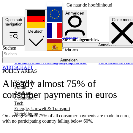
Ga naar de hoofdinhoud
Anmelden
Open sub
Close menu
English
navigation
Deutsch
Français
Sie sind abgemeldet.
Anmelden
Suchen
Licht aus
Español
Anmelden
Ukraine
Politik
Verteidigung
Rapporteur
Newsletters
Event
WIRTSCHAFT
POLICY AREAS
Already almost 75% of
Wirtschaft
Politik
consumer payments in euros
Agrifood
Gesundheit
Tech
Energie, Umwelt & Transport
Verteidigung
On average almost 75% of all consumer payments are made in euro,
with no participating country falling below 60%.