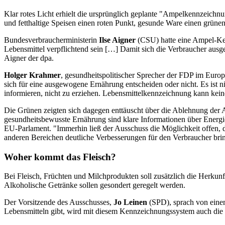
Klar rotes Licht erhielt die ursprünglich geplante "Ampelkennzeichnu
und fetthaltige Speisen einen roten Punkt, gesunde Ware einen grünen
Bundesverbraucherministerin
Ilse Aigner
(CSU) hatte eine Ampel-Ken
Lebensmittel verpflichtend sein […] Damit sich die Verbraucher aus
Aigner der dpa.
Holger Krahmer
, gesundheitspolitischer Sprecher der FDP im Europa
sich für eine ausgewogene Ernährung entscheiden oder nicht. Es ist 
informieren, nicht zu erziehen. Lebensmittelkennzeichnung kann kei
Die Grünen zeigten sich dagegen enttäuscht über die Ablehnung der A
gesundheitsbewusste Ernährung sind klare Informationen über Energie
EU-Parlament. "Immerhin ließ der Ausschuss die Möglichkeit offen, d
anderen Bereichen deutliche Verbesserungen für den Verbraucher brin
Woher kommt das Fleisch?
Bei Fleisch, Früchten und Milchprodukten soll zusätzlich die Herkun
Alkoholische Getränke sollen gesondert geregelt werden.
Der Vorsitzende des Ausschusses,
Jo Leinen
(SPD), sprach von eine
Lebensmitteln gibt, wird mit diesem Kennzeichnungssystem auch die 