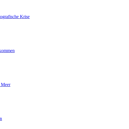
ografische Krise
ankommen
n Meer
en