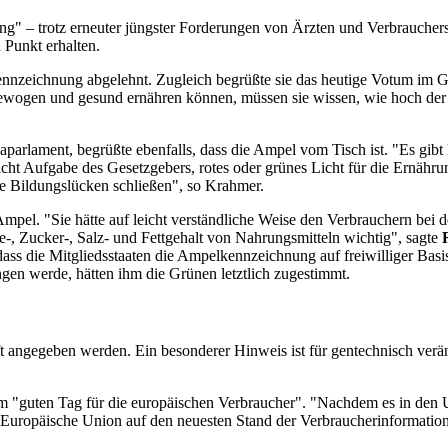
ng" – trotz erneuter jüngster Forderungen von Ärzten und Verbrauchers
 Punkt erhalten.
nzeichnung abgelehnt. Zugleich begrüßte sie das heutige Votum im Ge
gewogen und gesund ernähren können, müssen sie wissen, wie hoch der 
parlament, begrüßte ebenfalls, dass die Ampel vom Tisch ist. "Es gibt 
nicht Aufgabe des Gesetzgebers, rotes oder grünes Licht für die Ernähr
ne Bildungslücken schließen", so Krahmer.
mpel. "Sie hätte auf leicht verständliche Weise den Verbrauchern bei 
-, Zucker-, Salz- und Fettgehalt von Nahrungsmitteln wichtig", sagte
ass die Mitgliedsstaaten die Ampelkennzeichnung auf freiwilliger Basi
gen werde, hätten ihm die Grünen letztlich zugestimmt.
ft angegeben werden. Ein besonderer Hinweis ist für gentechnisch ver
m "guten Tag für die europäischen Verbraucher". "Nachdem es in den
Europäische Union auf den neuesten Stand der Verbraucherinformation