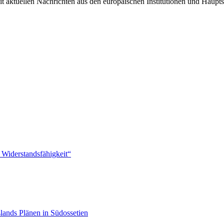
it aktuellen Nachrichten aus den europäischen Institutionen und Haupts
 Widerstandsfähigkeit“
lands Plänen in Südossetien