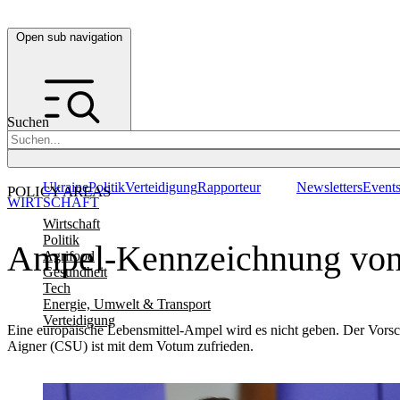
Open sub navigation
Suchen
Ukraine
Politik
Verteidigung
Rapporteur
Newsletters
Event
POLICY AREAS
WIRTSCHAFT
Wirtschaft
Politik
Ampel-Kennzeichnung von 
Agrifood
Gesundheit
Tech
Energie, Umwelt & Transport
Verteidigung
Eine europäische Lebensmittel-Ampel wird es nicht geben. Der Vorsc
Aigner (CSU) ist mit dem Votum zufrieden.