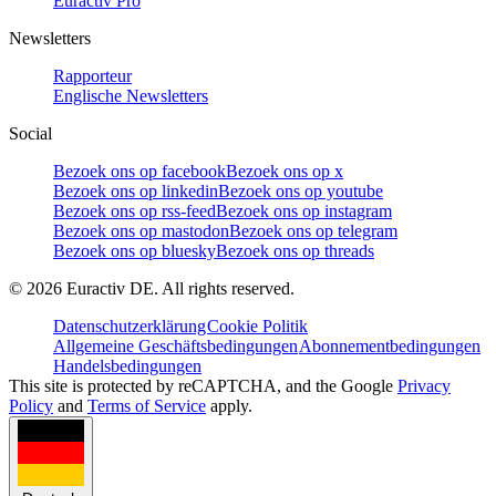
Euractiv Pro
Newsletters
Rapporteur
Englische Newsletters
Social
Bezoek ons op facebook
Bezoek ons op x
Bezoek ons op linkedin
Bezoek ons op youtube
Bezoek ons op rss-feed
Bezoek ons op instagram
Bezoek ons op mastodon
Bezoek ons op telegram
Bezoek ons op bluesky
Bezoek ons op threads
©
2026
Euractiv DE. All rights reserved.
Datenschutzerklärung
Cookie Politik
Allgemeine Geschäftsbedingungen
Abonnementbedingungen
Handelsbedingungen
This site is protected by reCAPTCHA, and the Google
Privacy
Policy
and
Terms of Service
apply.