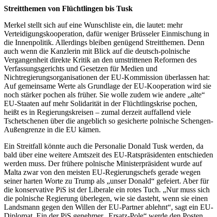
Streitthemen von Flüchtlingen bis Tusk
Merkel stellt sich auf eine Wunschliste ein, die lautet: mehr
Verteidigungskooperation, dafür weniger Brüsseler Einmischung in
die Innenpolitik. Allerdings bleiben genügend Streitthemen. Denn
auch wenn die Kanzlerin mit Blick auf die deutsch-polnische
Vergangenheit direkte Kritik an den umstrittenen Reformen des
Verfassungsgerichts und Gesetzen für Medien und
Nichtregierungsorganisationen der EU-Kommission überlassen hat:
Auf gemeinsame Werte als Grundlage der EU-Kooperation wird sie
noch stärker pochen als früher. Sie wolle zudem wie andere „alte“
EU-Staaten auf mehr Solidarität in der Flüchtlingskrise pochen,
heißt es in Regierungskreisen – zumal derzeit auffallend viele
Tschetschenen über die angeblich so gesicherte polnische Schengen-
Außengrenze in die EU kämen.
Ein Streitfall könnte auch die Personalie Donald Tusk werden, da
bald über eine weitere Amtszeit des EU-Ratspräsidenten entschieden
werden muss. Der frühere polnische Ministerpräsident wurde auf
Malta zwar von den meisten EU-Regierungschefs gerade wegen
seiner harten Worte zu Trump als „unser Donald“ gefeiert. Aber für
die konservative PiS ist der Liberale ein rotes Tuch. „Nur muss sich
die polnische Regierung überlegen, wie sie dasteht, wenn sie einen
Landsmann gegen den Willen der EU-Partner ablehnt“, sagt ein EU-
Diplomat. Ein der PiS genehmer „Ersatz-Pole“ werde den Posten