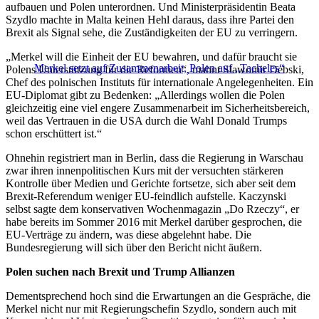
aufbauen und Polen unterordnen. Und Ministerpräsidentin Beata
Szydlo machte in Malta keinen Hehl daraus, dass ihre Partei den
Brexit als Signal sehe, die Zuständigkeiten der EU zu verringern.
„Merkel will die Einheit der EU bewahren, und dafür braucht sie
Merkel setzt auf Zusammenarbeit, Polen auf „Tacheles“
Polens Unterstützung für die Reformen“, mahnt Slawomir Debski,
Chef des polnischen Instituts für internationale Angelegenheiten. Ein
EU-Diplomat gibt zu Bedenken: „Allerdings wollen die Polen
gleichzeitig eine viel engere Zusammenarbeit im Sicherheitsbereich,
weil das Vertrauen in die USA durch die Wahl Donald Trumps
schon erschüttert ist.“
Ohnehin registriert man in Berlin, dass die Regierung in Warschau
zwar ihren innenpolitischen Kurs mit der versuchten stärkeren
Kontrolle über Medien und Gerichte fortsetze, sich aber seit dem
Brexit-Referendum weniger EU-feindlich aufstelle. Kaczynski
selbst sagte dem konservativen Wochenmagazin „Do Rzeczy“, er
habe bereits im Sommer 2016 mit Merkel darüber gesprochen, die
EU-Verträge zu ändern, was diese abgelehnt habe. Die
Bundesregierung will sich über den Bericht nicht äußern.
Polen suchen nach Brexit und Trump Allianzen
Dementsprechend hoch sind die Erwartungen an die Gespräche, die
Merkel nicht nur mit Regierungschefin Szydlo, sondern auch mit