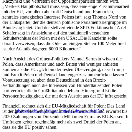
Kaczynski und Vertretern der Oppositionsparteien führen wird.
„Merkels Hauptbotschaft muss sein, dass eine enge Zusammenarbeit
mit der EU, vor allem aber mit Deutschland und Frankreich,
zentrales strategisches Interesse Polens ist“, sagt Thomas Nord von
der Linkspartei, der die deutsch-polnische Parlamentariergruppe im
Bundestag leitet. Und der stellvertretende SPD-Fraktionschef Axel
Schäfer sagt in Anspielung auf den traditionell versuchten
Schulterschluss der Polen mit den USA: „Die Kanzlerin sollte
darauf verweisen, dass die Oder an einigen Stellen 100 Meter breit
ist, der Atlantik dagegen 6000 Kilometer.“
Nach Ansicht des Grünen-Politikers Manuel Sarrazin wissen die
Polen, dass Amerikaner und auch Briten viel weniger anbieten
können als die EU. „Ich bin der festen Überzeugung, dass Trump
und Brexit Polen und Deutschland enger zusammenrücken lassen.“
Voraussetzung sei aber, dass Deutschland in den Brexit-
Verhandlungen auch die Interessen von Hunderttausenden Polen
hart vertrete, die in Großbritannien lebten. Hintergrund ist die
Personenfreizügigkeit, die mit dem Austritt aus der EU infragesteht.
Finanziell rechnet sich die EU-Mitgliedschaft für Polen: Das Land
Jahresrückblick Polen: Demokratie, wo bist Du?
ist der größte Nettoempfänger in der Gemeinschaft und erwartet bis
2020 Zahlungen von Dutzenden Milliarden Euro aus EU-Kassen. In
Umfragen geben regelmäßig mehr als zwei Drittel der Polen an,
dass sie die EU positiv sähen.