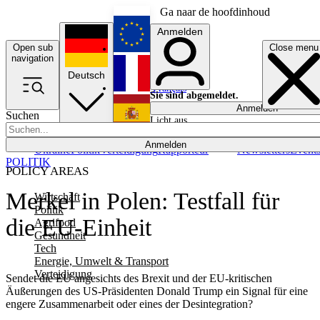
Ga naar de hoofdinhoud
Anmelden
Open sub
Close menu
English
navigation
Deutsch
Français
Sie sind abgemeldet.
Anmelden
Suchen
Licht aus
Español
Anmelden
Ukraine
Politik
Verteidigung
Rapporteur
Newsletters
Event
POLITIK
POLICY AREAS
Merkel in Polen: Testfall für
Wirtschaft
Politik
die EU-Einheit
Agrifood
Gesundheit
Tech
Energie, Umwelt & Transport
Verteidigung
Sendet die EU angesichts des Brexit und der EU-kritischen
Äußerungen des US-Präsidenten Donald Trump ein Signal für eine
engere Zusammenarbeit oder eines der Desintegration?