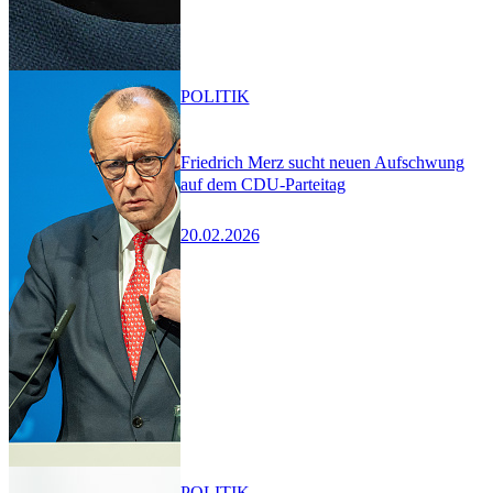
POLITIK
Friedrich Merz sucht neuen Aufschwung
auf dem CDU-Parteitag
20.02.2026
POLITIK