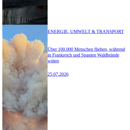
ENERGIE, UMWELT & TRANSPORT
Über 100.000 Menschen fliehen, während
in Frankreich und Spanien Waldbrände
wüten
25.07.2026