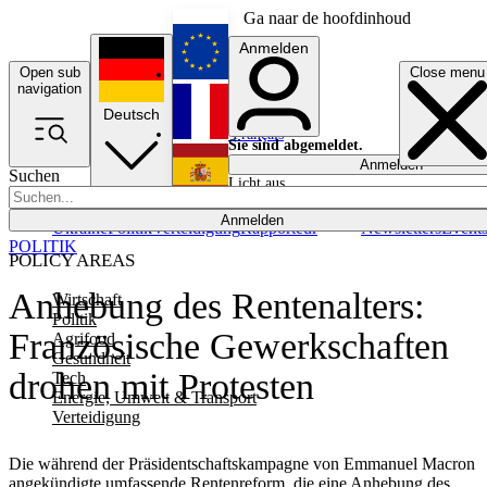
Ga naar de hoofdinhoud
Anmelden
Open sub
Close menu
English
navigation
Deutsch
Français
Sie sind abgemeldet.
Anmelden
Suchen
Licht aus
Español
Anmelden
Ukraine
Politik
Verteidigung
Rapporteur
Newsletters
Event
POLITIK
POLICY AREAS
Anhebung des Rentenalters:
Wirtschaft
Politik
Französische Gewerkschaften
Agrifood
Gesundheit
drohen mit Protesten
Tech
Energie, Umwelt & Transport
Verteidigung
Die während der Präsidentschaftskampagne von Emmanuel Macron
angekündigte umfassende Rentenreform, die eine Anhebung des