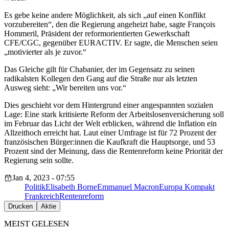
Es gebe keine andere Möglichkeit, als sich „auf einen Konflikt
vorzubereiten“, den die Regierung angeheizt habe, sagte François
Hommeril, Präsident der reformorientierten Gewerkschaft
CFE/CGC, gegenüber EURACTIV. Er sagte, die Menschen seien
„motivierter als je zuvor.“
Das Gleiche gilt für Chabanier, der im Gegensatz zu seinen
radikalsten Kollegen den Gang auf die Straße nur als letzten
Ausweg sieht: „Wir bereiten uns vor.“
Dies geschieht vor dem Hintergrund einer angespannten sozialen
Lage: Eine stark kritisierte Reform der Arbeitslosenversicherung soll
im Februar das Licht der Welt erblicken, während die Inflation ein
Allzeithoch erreicht hat. Laut einer Umfrage ist für 72 Prozent der
französischen Bürger:innen die Kaufkraft die Hauptsorge, und 53
Prozent sind der Meinung, dass die Rentenreform keine Priorität der
Regierung sein sollte.
Jan 4, 2023 - 07:55
Politik
Elisabeth Borne
Emmanuel Macron
Europa Kompakt
Frankreich
Rentenreform
Drucken
Aktie
MEIST GELESEN