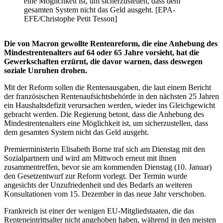
eine Möglichkeit ist, um sicherzustellen, dass dem
gesamten System nicht das Geld ausgeht. [EPA-
EFE/Christophe Petit Tesson]
Die von Macron gewollte Rentenreform, die eine Anhebung des
Mindestrentenalters auf 64 oder 65 Jahre vorsieht, hat die
Gewerkschaften erzürnt, die davor warnen, dass deswegen
soziale Unruhen drohen.
Mit der Reform sollen die Rentenausgaben, die laut einem Bericht
der französischen Rentenaufsichtsbehörde in den nächsten 25 Jahren
ein Haushaltsdefizit verursachen werden, wieder ins Gleichgewicht
gebracht werden. Die Regierung betont, dass die Anhebung des
Mindestrentenalters eine Möglichkeit ist, um sicherzustellen, dass
dem gesamten System nicht das Geld ausgeht.
Premierministerin Elisabeth Borne traf sich am Dienstag mit den
Sozialpartnern und wird am Mittwoch erneut mit ihnen
zusammentreffen, bevor sie am kommenden Dienstag (10. Januar)
den Gesetzentwurf zur Reform vorlegt. Der Termin wurde
angesichts der Unzufriedenheit und des Bedarfs an weiteren
Konsultationen vom 15. Dezember in das neue Jahr verschoben.
Frankreich ist einer der wenigen EU-Mitgliedstaaten, die das
Renteneintrittsalter nicht angehoben haben, während in den meisten