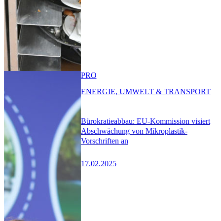
PRO
ENERGIE, UMWELT & TRANSPORT
Bürokratieabbau: EU-Kommission visiert
Abschwächung von Mikroplastik-
Vorschriften an
17.02.2025