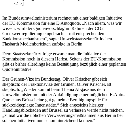
</a>]
Im Bundesumweltministerium rechnet mit einer baldigen Initiative
der EU-Kommission für eine E-Autoquote. „Nach allem, was wir
wissen, wird der Quotenvorschlag im Rahmen der CO2-
Grenzwertregulierung eingebracht – mit entsprechenden
Sanktionsmechanismen“, sagte Umweltstaatssekretär Jochen
Flasbarth Medienberichten zufolge in Berlin.
Dem Staatssekretär zufolge erwarte man die Initiative der
Kommission noch in diesem Herbst. Seitens der EU-Kommission
gibt es bisher allerdings keine Bestätigung bezüglich einer geplanten
Quoteninitiative.
Der Grünen-Vize im Bundestag, Oliver Krischer gibt sich
skeptisch: der Fraktionsvize der Grünen, Oliver Krischer, ist
skeptisch: „Wieder kommt beim Thema Abgase aus dem
Umweltministerium mit der Ankündigung einer möglichen E-Auto-
Quote aus Brüssel eine gut gemeinte Beruhigungspille für
stickoxidgeplagte Innenstädte.“ Sich angesichts hiesiger
Handlungsblockaden auf Brüssel zu verlassen werde nicht reichen,
„zumal wir die üblichen Verwässerungsmaßnahmen aus Berlin bei
solchen Initiativen nun schon hinreichend kennen.“