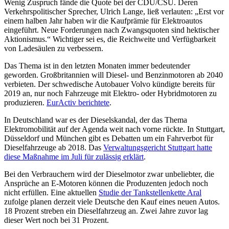
Wenig Zuspruch fände die Quote bei der CDU/CSU. Deren
Verkehrspolitischer Sprecher, Ulrich Lange, ließ verlauten: „Erst vor
einem halben Jahr haben wir die Kaufprämie für Elektroautos
eingeführt. Neue Forderungen nach Zwangsquoten sind hektischer
Aktionismus.“ Wichtiger sei es, die Reichweite und Verfügbarkeit
von Ladesäulen zu verbessern.
Das Thema ist in den letzten Monaten immer bedeutender
geworden. Großbritannien will Diesel- und Benzinmotoren ab 2040
verbieten. Der schwedische Autobauer Volvo kündigte bereits für
2019 an, nur noch Fahrzeuge mit Elektro- oder Hybridmotoren zu
produzieren.
EurActiv berichtete
.
In Deutschland war es der Dieselskandal, der das Thema
Elektromobilität auf der Agenda weit nach vorne rückte. In Stuttgart,
Düsseldorf und München gibt es Debatten um ein Fahrverbot für
Dieselfahrzeuge ab 2018. Das
Verwaltungsgericht Stuttgart hatte
diese Maßnahme im Juli für zulässig erklärt
.
Bei den Verbrauchern wird der Dieselmotor zwar unbeliebter, die
Ansprüche an E-Motoren können die Produzenten jedoch noch
nicht erfüllen. Eine aktuellen
Studie der Tankstellenkette Aral
zufolge planen derzeit viele Deutsche den Kauf eines neuen Autos.
18 Prozent streben ein Dieselfahrzeug an. Zwei Jahre zuvor lag
dieser Wert noch bei 31 Prozent.