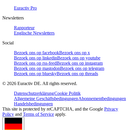
Euractiv Pro
Newsletters
Rapporteur
Englische Newsletters
Social
Bezoek ons op facebook
Bezoek ons op x
Bezoek ons op linkedin
Bezoek ons op youtube
Bezoek ons op rss-feed
Bezoek ons op instagram
Bezoek ons op mastodon
Bezoek ons op telegram
Bezoek ons op bluesky
Bezoek ons op threads
©
2026
Euractiv DE. All rights reserved.
Datenschutzerklärung
Cookie Politik
Allgemeine Geschäftsbedingungen
Abonnementbedingungen
Handelsbedingungen
This site is protected by reCAPTCHA, and the Google
Privacy
Policy
and
Terms of Service
apply.