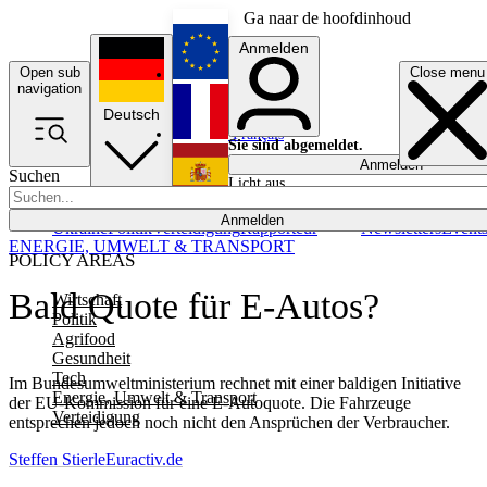
Ga naar de hoofdinhoud
Anmelden
Open sub
Close menu
English
navigation
Deutsch
Français
Sie sind abgemeldet.
Anmelden
Suchen
Licht aus
Español
Anmelden
Ukraine
Politik
Verteidigung
Rapporteur
Newsletters
Event
ENERGIE, UMWELT & TRANSPORT
POLICY AREAS
Bald Quote für E-Autos?
Wirtschaft
Politik
Agrifood
Gesundheit
Tech
Im Bundesumweltministerium rechnet mit einer baldigen Initiative
Energie, Umwelt & Transport
der EU-Kommission für eine E-Autoquote. Die Fahrzeuge
Verteidigung
entsprechen jedoch noch nicht den Ansprüchen der Verbraucher.
Steffen Stierle
Euractiv.de