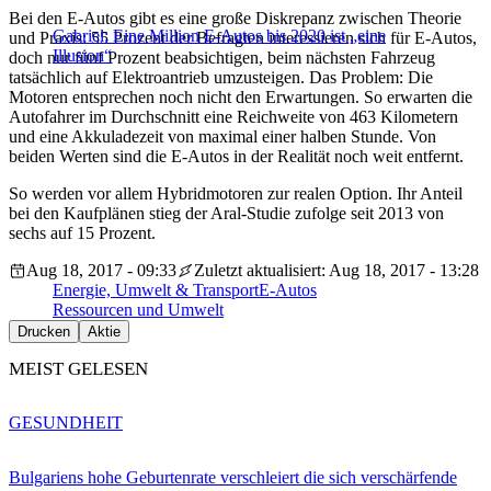
Bei den E-Autos gibt es eine große Diskrepanz zwischen Theorie
Gabriel: Eine Million E-Autos bis 2020 ist „eine
und Praxis: 55 Prozent der Befragten interessieren sich für E-Autos,
Illusion“
doch nur fünf Prozent beabsichtigen, beim nächsten Fahrzeug
tatsächlich auf Elektroantrieb umzusteigen. Das Problem: Die
Motoren entsprechen noch nicht den Erwartungen. So erwarten die
Autofahrer im Durchschnitt eine Reichweite von 463 Kilometern
und eine Akkuladezeit von maximal einer halben Stunde. Von
beiden Werten sind die E-Autos in der Realität noch weit entfernt.
So werden vor allem Hybridmotoren zur realen Option. Ihr Anteil
bei den Kaufplänen stieg der Aral-Studie zufolge seit 2013 von
sechs auf 15 Prozent.
Aug 18, 2017 - 09:33
Zuletzt aktualisiert: Aug 18, 2017 - 13:28
Energie, Umwelt & Transport
E-Autos
Ressourcen und Umwelt
Drucken
Aktie
MEIST GELESEN
GESUNDHEIT
Bulgariens hohe Geburtenrate verschleiert die sich verschärfende