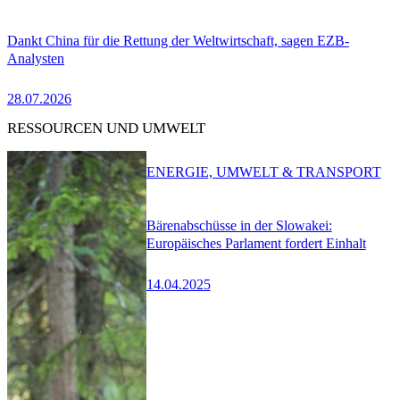
Dankt China für die Rettung der Weltwirtschaft, sagen EZB-
Analysten
28.07.2026
RESSOURCEN UND UMWELT
ENERGIE, UMWELT & TRANSPORT
Bärenabschüsse in der Slowakei:
Europäisches Parlament fordert Einhalt
14.04.2025