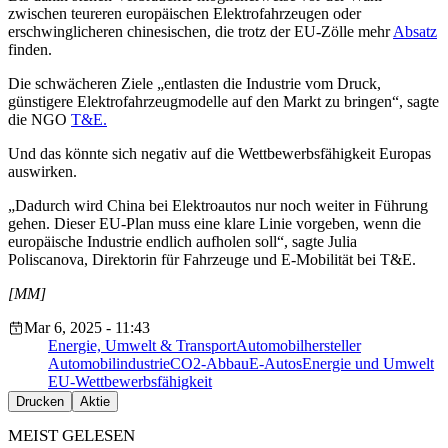
zwischen teureren europäischen Elektrofahrzeugen oder
erschwinglicheren chinesischen, die trotz der EU-Zölle mehr
Absatz
finden.
Die schwächeren Ziele „entlasten die Industrie vom Druck,
günstigere Elektrofahrzeugmodelle auf den Markt zu bringen“, sagte
die NGO
T&E.
Und das könnte sich negativ auf die Wettbewerbsfähigkeit Europas
auswirken.
„Dadurch wird China bei Elektroautos nur noch weiter in Führung
gehen. Dieser EU-Plan muss eine klare Linie vorgeben, wenn die
europäische Industrie endlich aufholen soll“, sagte Julia
Poliscanova, Direktorin für Fahrzeuge und E-Mobilität bei T&E.
[MM]
Mar 6, 2025 - 11:43
Energie, Umwelt & Transport
Automobilhersteller
Automobilindustrie
CO2-Abbau
E-Autos
Energie und Umwelt
EU-Wettbewerbsfähigkeit
Drucken
Aktie
MEIST GELESEN