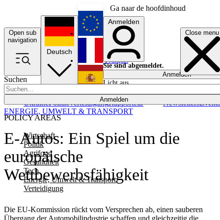
Ga naar de hoofdinhoud
Anmelden
Open sub
Close menu
English
navigation
Deutsch
Français
Sie sind abgemeldet.
Anmelden
Suchen
Licht aus
Español
Anmelden
Ukraine
Politik
Verteidigung
Rapporteur
Newsletters
Event
ENERGIE, UMWELT & TRANSPORT
POLICY AREAS
E-Autos: Ein Spiel um die
Wirtschaft
Politik
europäische
Agrifood
Gesundheit
Wettbewerbsfähigkeit
Tech
Energie, Umwelt & Transport
Verteidigung
Die EU-Kommission rückt vom Versprechen ab, einen sauberen
Übergang der Automobilindustrie schaffen und gleichzeitig die