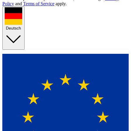
Policy
and
Terms of Service
apply.
Deutsch