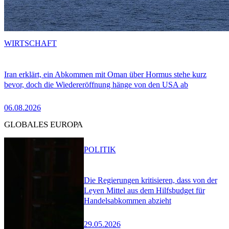
WIRTSCHAFT
Iran erklärt, ein Abkommen mit Oman über Hormus stehe kurz
bevor, doch die Wiedereröffnung hänge von den USA ab
06.08.2026
GLOBALES EUROPA
POLITIK
Die Regierungen kritisieren, dass von der
Leyen Mittel aus dem Hilfsbudget für
Handelsabkommen abzieht
29.05.2026