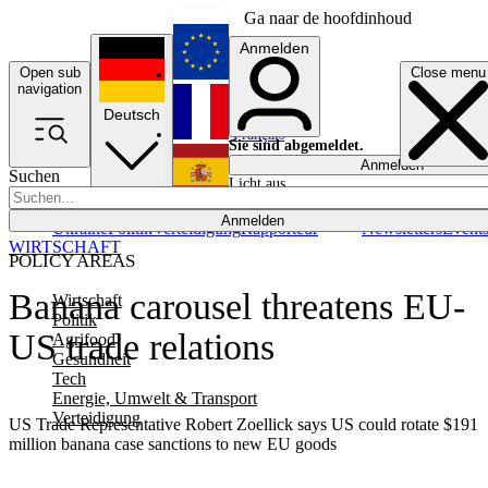
Ga naar de hoofdinhoud
Anmelden
Open sub
Close menu
English
navigation
Deutsch
Français
Sie sind abgemeldet.
Anmelden
Suchen
Licht aus
Español
Anmelden
Ukraine
Politik
Verteidigung
Rapporteur
Newsletters
Event
WIRTSCHAFT
POLICY AREAS
Banana carousel threatens EU-
Wirtschaft
Politik
US trade relations
Agrifood
Gesundheit
Tech
Energie, Umwelt & Transport
Verteidigung
US Trade Representative Robert Zoellick says US could rotate $191
million banana case sanctions to new EU goods