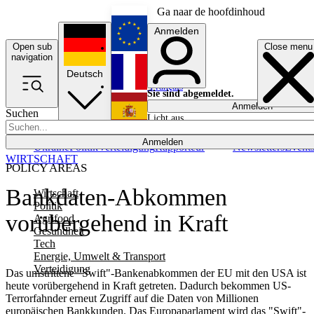
Ga naar de hoofdinhoud
Anmelden
Open sub
Close menu
English
navigation
Deutsch
Français
Sie sind abgemeldet.
Anmelden
Suchen
Licht aus
Español
Anmelden
Ukraine
Politik
Verteidigung
Rapporteur
Newsletters
Event
WIRTSCHAFT
POLICY AREAS
Bankdaten-Abkommen
Wirtschaft
Politik
vorübergehend in Kraft
Agrifood
Gesundheit
Tech
Energie, Umwelt & Transport
Verteidigung
Das umstrittene "Swift"-Bankenabkommen der EU mit den USA ist
heute vorübergehend in Kraft getreten. Dadurch bekommen US-
Terrorfahnder erneut Zugriff auf die Daten von Millionen
europäischen Bankkunden. Das Europaparlament wird das "Swift"-