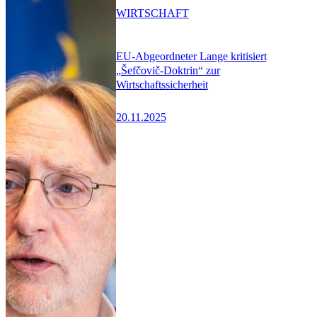
WIRTSCHAFT
EU-Abgeordneter Lange kritisiert
„Šefčovič-Doktrin“ zur
Wirtschaftssicherheit
20.11.2025