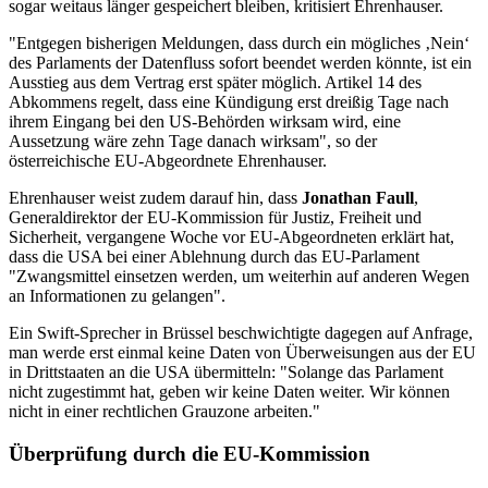
sogar weitaus länger gespeichert bleiben, kritisiert Ehrenhauser.
"Entgegen bisherigen Meldungen, dass durch ein mögliches ‚Nein‘
des Parlaments der Datenfluss sofort beendet werden könnte, ist ein
Ausstieg aus dem Vertrag erst später möglich. Artikel 14 des
Abkommens regelt, dass eine Kündigung erst dreißig Tage nach
ihrem Eingang bei den US-Behörden wirksam wird, eine
Aussetzung wäre zehn Tage danach wirksam", so der
österreichische EU-Abgeordnete Ehrenhauser.
Ehrenhauser weist zudem darauf hin, dass
Jonathan Faull
,
Generaldirektor der EU-Kommission für Justiz, Freiheit und
Sicherheit, vergangene Woche vor EU-Abgeordneten erklärt hat,
dass die USA bei einer Ablehnung durch das EU-Parlament
"Zwangsmittel einsetzen werden, um weiterhin auf anderen Wegen
an Informationen zu gelangen".
Ein Swift-Sprecher in Brüssel beschwichtigte dagegen auf Anfrage,
man werde erst einmal keine Daten von Überweisungen aus der EU
in Drittstaaten an die USA übermitteln: "Solange das Parlament
nicht zugestimmt hat, geben wir keine Daten weiter. Wir können
nicht in einer rechtlichen Grauzone arbeiten."
Überprüfung durch die EU-Kommission