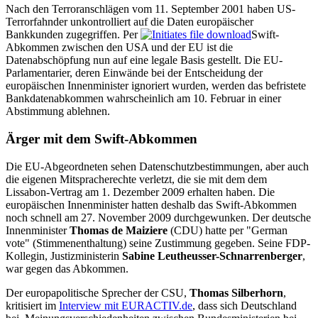
Nach den Terroranschlägen vom 11. September 2001 haben US-
Terrorfahnder unkontrolliert auf die Daten europäischer
Bankkunden zugegriffen. Per
Swift-
Abkommen zwischen den USA und der EU ist die
Datenabschöpfung nun auf eine legale Basis gestellt. Die EU-
Parlamentarier, deren Einwände bei der Entscheidung der
europäischen Innenminister ignoriert wurden, werden das befristete
Bankdatenabkommen wahrscheinlich am 10. Februar in einer
Abstimmung ablehnen.
Ärger mit dem Swift-Abkommen
Die EU-Abgeordneten sehen Datenschutzbestimmungen, aber auch
die eigenen Mitspracherechte verletzt, die sie mit dem dem
Lissabon-Vertrag am 1. Dezember 2009 erhalten haben. Die
europäischen Innenminister hatten deshalb das Swift-Abkommen
noch schnell am 27. November 2009 durchgewunken. Der deutsche
Innenminister
Thomas de Maiziere
(CDU) hatte per "German
vote" (Stimmenenthaltung) seine Zustimmung gegeben. Seine FDP-
Kollegin, Justizministerin
Sabine Leutheusser-Schnarrenberger
,
war gegen das Abkommen.
Der europapolitische Sprecher der CSU,
Thomas Silberhorn
,
kritisiert im
Interview mit EURACTIV.de
, dass sich Deutschland