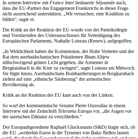
In seinem Interview mit
France Inter
bedauerte Séjournée auch,
dass die EU-Partner das Engagement Frankreichs in dieser Frage
nicht ausreichend unterstützen. „Wir versuchen, eine Koalition zu
bilden“, sagte er.
Die Kritik an der Reaktion der EU wurde von der Parteikollegin
und Vorsitzenden des Unterausschusses für Verteidigung des
Europäischen Parlaments, Nathalie Loiseau (Renew), aufgegriffen.
„In Wirklichkeit haben die Kommission, der Hohe Vertreter und der
Rat dem aserbaidschanischen Präsidenten Ilham Alijew
stillschweigend grünes Licht gegeben, die Armenier in
Bergkarabach in die Knie zu zwingen“, sagte Loiseau am Mittwoch.
Sie fügte hinzu, Aserbaidschans Bombardierungen in Bergkarabach
zielten auf eine „ethnische Säuberung“ der armenischen
Bevölkerung ab.
Kritik an der Reaktion der EU kam auch von der Linken.
So warf der kommunistische Senator Pierre Ouzoulias in einem
Interview mit der Zeitschrift
Telerama
Europa vor, „die Augen vor
der aserischen Diktatur zu verschließen.“
Der Europaabgeordnete Raphaël Glucksmann (S&D) fragte sich, ob
die EU „weiterhin Euros in die Tyrannei von Baku fließen lassen