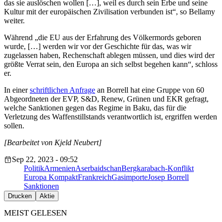
das sie auslöschen wollen […], weil es durch sein Erbe und seine
Kultur mit der europäischen Zivilisation verbunden ist“, so Bellamy
weiter.
Während „die EU aus der Erfahrung des Völkermords geboren
wurde, […] werden wir vor der Geschichte für das, was wir
zugelassen haben, Rechenschaft ablegen müssen, und dies wird der
größte Verrat sein, den Europa an sich selbst begehen kann“, schloss
er.
In einer
schriftlichen Anfrage
an Borrell hat eine Gruppe von 60
Abgeordneten der EVP, S&D, Renew, Grünen und EKR gefragt,
welche Sanktionen gegen das Regime in Baku, das für die
Verletzung des Waffenstillstands verantwortlich ist, ergriffen werden
sollen.
[Bearbeitet von Kjeld Neubert]
Sep 22, 2023 - 09:52
Politik
Armenien
Aserbaidschan
Bergkarabach-Konflikt
Europa Kompakt
Frankreich
Gasimporte
Josep Borrell
Sanktionen
Drucken
Aktie
MEIST GELESEN