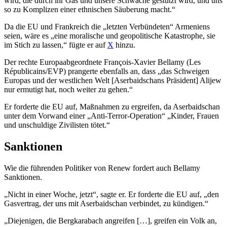
wird, die durch ihr Gas und unsere Schwäche gestützt wird, und uns
so zu Komplizen einer ethnischen Säuberung macht.“
Da die EU und Frankreich die „letzten Verbündeten“ Armeniens
seien, wäre es „eine moralische und geopolitische Katastrophe, sie
im Stich zu lassen,“ fügte er auf
X
hinzu.
Der rechte Europaabgeordnete François-Xavier Bellamy (Les
Républicains/EVP) prangerte ebenfalls an, dass „das Schweigen
Europas und der westlichen Welt [Aserbaidschans Präsident] Alijew
nur ermutigt hat, noch weiter zu gehen.“
Er forderte die EU auf, Maßnahmen zu ergreifen, da Aserbaidschan
unter dem Vorwand einer „Anti-Terror-Operation“ „Kinder, Frauen
und unschuldige Zivilisten tötet.“
Sanktionen
Wie die führenden Politiker von Renew fordert auch Bellamy
Sanktionen.
„Nicht in einer Woche, jetzt“, sagte er. Er forderte die EU auf, „den
Gasvertrag, der uns mit Aserbaidschan verbindet, zu kündigen.“
„Diejenigen, die Bergkarabach angreifen […], greifen ein Volk an,