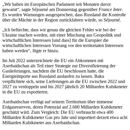
„Wir haben im Europäischen Parlament seit Monaten davor
gewarnt“, sagte Séjourné am Donnerstag gegenüber
France Inter
.
Es wurden Warnungen ausgesprochen, dass Russland die Kontrolle
über die Mächte in der Region zurückfahren würde, so Séjourné.
„Ich befürchte, dass wir genau die gleichen Fehler wie bei der
Ukraine machen werden, mit einer Mischung aus Geopolitik und
wirtschaftlichen Interessen [und dass] für die Europäer die
wirtschaftlichen Interessen Vorrang vor den territorialen Interessen
haben werden“, fügte er hinzu.
Im Juli 2022 unterzeichnete die EU ein Abkommen mit
Aserbaidschan als Teil einer Strategie zur Diversifizierung der
Gaslieferungen, nachdem die EU beschlossen hatte, die
Energieimporte aus Russland auslaufen zu lassen. Baku
verpflichtete sich, seine Lieferungen an die EU zwischen 2022 und
2027 zu verdoppeln und bis 2027 jährlich 20 Milliarden Kubikmeter
in die EU zu exportieren.
Aserbaidschan verfügt auf seinem Territorium über immense
Erdgasreserven, deren Potenzial auf 2.600 Milliarden Kubikmeter
geschätzt wird. Zum Vergleich: Die EU verbraucht etwa 400
Milliarden Kubikmeter Gas pro Jahr und importiert derzeit etwa acht
Milliarden Kubikmeter aus Aserbaidschan.