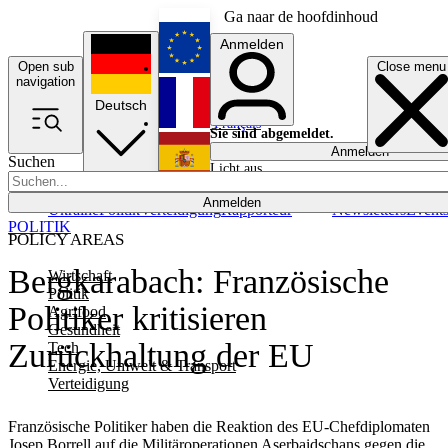
Ga naar de hoofdinhoud
Anmelden
Open sub
Close menu
English
navigation
Deutsch
Français
Sie sind abgemeldet.
Anmelden
Suchen
Licht aus
Español
Anmelden
Ukraine
Politik
Verteidigung
Rapporteur
Newsletters
Event
POLITIK
POLICY AREAS
Bergkarabach: Französische
Wirtschaft
Politik
Politiker kritisieren
Agrifood
Gesundheit
Zurückhaltung der EU
Tech
Energie, Umwelt & Transport
Verteidigung
Französische Politiker haben die Reaktion des EU-Chefdiplomaten
Josep Borrell auf die Militäroperationen Aserbaidschans gegen die