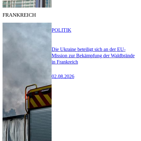
FRANKREICH
POLITIK
Die Ukraine beteiligt sich an der EU-
Mission zur Bekämpfung der Waldbrände
in Frankreich
02.08.2026