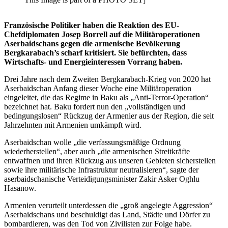
Französische Politiker haben die Reaktion des EU-
Chefdiplomaten Josep Borrell auf die Militäroperationen
Aserbaidschans gegen die armenische Bevölkerung
Bergkarabach’s scharf kritisiert. Sie befürchten, dass
Wirtschafts- und Energieinteressen Vorrang haben.
Drei Jahre nach dem Zweiten Bergkarabach-Krieg von 2020 hat
Aserbaidschan Anfang dieser Woche eine Militäroperation
eingeleitet, die das Regime in Baku als „Anti-Terror-Operation“
bezeichnet hat. Baku fordert nun den „vollständigen und
bedingungslosen“ Rückzug der Armenier aus der Region, die seit
Jahrzehnten mit Armenien umkämpft wird.
Aserbaidschan wolle „die verfassungsmäßige Ordnung
wiederherstellen“, aber auch „die armenischen Streitkräfte
entwaffnen und ihren Rückzug aus unseren Gebieten sicherstellen
sowie ihre militärische Infrastruktur neutralisieren“, sagte der
aserbaidschanische Verteidigungsminister Zakir Asker Oghlu
Hasanow.
Armenien verurteilt unterdessen die „groß angelegte Aggression“
Aserbaidschans und beschuldigt das Land, Städte und Dörfer zu
bombardieren, was den Tod von Zivilisten zur Folge habe.