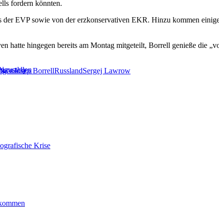
lls fordern könnten.
us der EVP sowie von der erzkonservativen EKR. Hinzu kommen einige L
 hatte hingegen bereits am Montag mitgeteilt, Borrell genieße die „v
en
inzustellen
 Nawalny
ngen
Josep Borrell
Russland
Sergej Lawrow
ografische Krise
ankommen