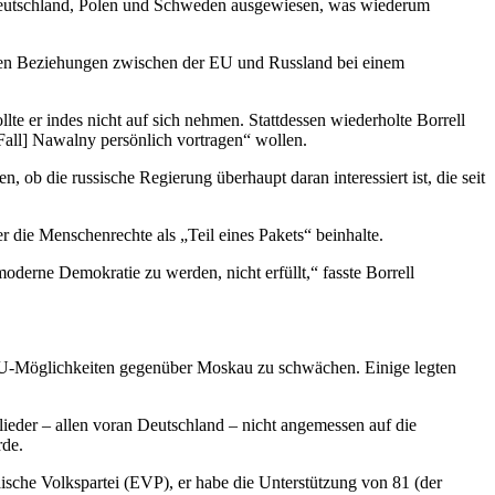
Deutschland, Polen und Schweden ausgewiesen, was wiederum
rnden Beziehungen zwischen der EU und Russland bei einem
e er indes nicht auf sich nehmen. Stattdessen wiederholte Borrell
 Fall] Nawalny persönlich vortragen“ wollen.
b die russische Regierung überhaupt daran interessiert ist, die seit
r die Menschenrechte als „Teil eines Pakets“ beinhalte.
derne Demokratie zu werden, nicht erfüllt,“ fasste Borrell
e EU-Möglichkeiten gegenüber Moskau zu schwächen. Einige legten
lieder – allen voran Deutschland – nicht angemessen auf die
rde.
sche Volkspartei (EVP), er habe die Unterstützung von 81 (der