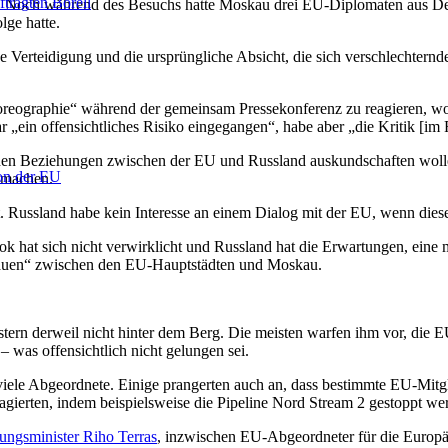
tragten Borell
en. Noch während des Besuchs hatte Moskau drei EU-Diplomaten aus 
ge hatte.
e Verteidigung und die ursprüngliche Absicht, die sich verschlechte
reographie“ während der gemeinsam Pressekonferenz zu reagieren, wollt
r „ein offensichtliches Risiko eingegangen“, habe aber „die Kritik [im
n Beziehungen zwischen der EU und Russland auskundschaften wollen, o
ion der EU
 machen.
t. Russland habe kein Interesse an einem Dialog mit der EU, wenn diese
at sich nicht verwirklicht und Russland hat die Erwartungen, eine mo
rauen“ zwischen den EU-Hauptstädten und Moskau.
gestern derweil nicht hinter dem Berg. Die meisten warfen ihm vor, di
– was offensichtlich nicht gelungen sei.
 viele Abgeordnete. Einige prangerten auch an, dass bestimmte EU-Mitg
ierten, indem beispielsweise die Pipeline Nord Stream 2 gestoppt we
gungsminister Riho Terras
, inzwischen EU-Abgeordneter für die Europäi