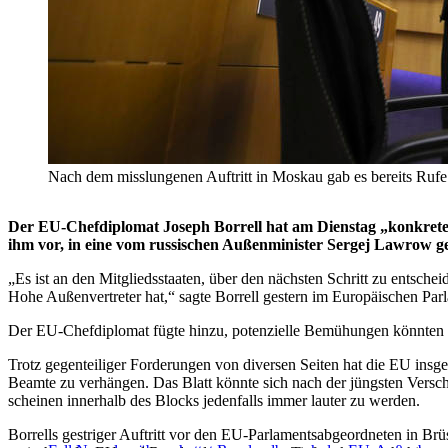
Nach dem misslungenen Auftritt in Moskau gab es bereits R
Der EU-Chefdiplomat Joseph Borrell hat am Dienstag „konkrete
ihm vor, in eine vom russischen Außenminister Sergej Lawrow gest
„Es ist an den Mitgliedsstaaten, über den nächsten Schritt zu entschei
Hohe Außenvertreter hat,“ sagte Borrell gestern im Europäischen Par
Der EU-Chefdiplomat fügte hinzu, potenzielle Bemühungen könnten 
Trotz gegenteiliger Forderungen von diversen Seiten hat die EU insg
Beamte zu verhängen. Das Blatt könnte sich nach der jüngsten Vers
scheinen innerhalb des Blocks jedenfalls immer lauter zu werden.
Borrells gestriger Auftritt vor den EU-Parlamentsabgeordneten in Br