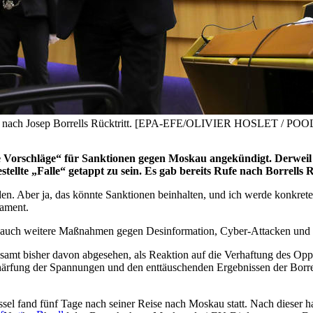
ufe nach Josep Borrells Rücktritt. [EPA-EFE/OLIVIER HOSLET / POO
 Vorschläge“ für Sanktionen gegen Moskau angekündigt. Derweil 
ellte „Falle“ getappt zu sein. Es gab bereits Rufe nach Borrells R
den. Aber ja, das könnte Sanktionen beinhalten, und ich werde konkrete 
lament.
auch weitere Maßnahmen gegen Desinformation, Cyber-Attacken und a
esamt bisher davon abgesehen, als Reaktion auf die Verhaftung des Op
chärfung der Spannungen und den enttäuschenden Ergebnissen der Borr
üssel fand fünf Tage nach seiner Reise nach Moskau statt. Nach dieser 