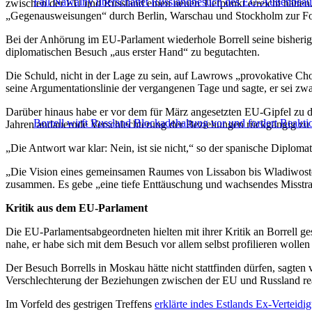
Fall Nawalny überschattet Russlandbesuch des EU-Außenbeauf
zwischen der EU und Russland einen neuen Tiefpunkt erreicht hätt
„Gegenausweisungen“ durch Berlin, Warschau und Stockholm zur Fol
Bei der Anhörung im EU-Parlament wiederhole Borrell seine bisherig
diplomatischen Besuch „aus erster Hand“ zu begutachten.
Die Schuld, nicht in der Lage zu sein, auf Lawrows „provokative Cho
seine Argumentationslinie der vergangenen Tage und sagte, er sei zwa
Darüber hinaus habe er vor dem für März angesetzten EU-Gipfel zu de
Borrell wirft Russland Blockadehaltung vor und fordert Reakt
Jahren andauernde Verschlechterung der Beziehungen rückgängig zu
„Die Antwort war klar: Nein, ist sie nicht,“ so der spanische Diploma
„Die Vision eines gemeinsamen Raumes von Lissabon bis Wladiwostok h
zusammen. Es gebe „eine tiefe Enttäuschung und wachsendes Misst
Kritik aus dem EU-Parlament
Die EU-Parlamentsabgeordneten hielten mit ihrer Kritik an Borrell 
nahe, er habe sich mit dem Besuch vor allem selbst profilieren wollen 
Der Besuch Borrells in Moskau hätte nicht stattfinden dürfen, sagten
Verschlechterung der Beziehungen zwischen der EU und Russland reag
Im Vorfeld des gestrigen Treffens
erklärte indes Estlands Ex-Verteidi