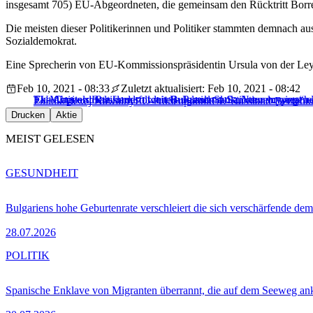
insgesamt 705) EU-Abgeordneten, die gemeinsam den Rücktritt Borre
Die meisten dieser Politikerinnen und Politiker stammten demnach a
Sozialdemokrat.
Eine Sprecherin von EU-Kommissionspräsidentin Ursula von der Leyen
Feb 10, 2021 - 08:33
Zuletzt aktualisiert: Feb 10, 2021 - 08:42
Ex-Minister: Baltikum soll mit Russland-Sanktionen vorpresch
The Capitals: Russland fordert Bulgarien auf, „Nawalny-ing“ e
EU-Abgeordnete fordern weitere Russland-Sanktionen wegen
Politik
Alexej Nawalny
EU-Außenpolitik
EU-Russland-Beziehu
Drucken
Aktie
MEIST GELESEN
GESUNDHEIT
Bulgariens hohe Geburtenrate verschleiert die sich verschärfende dem
28.07.2026
POLITIK
Spanische Enklave von Migranten überrannt, die auf dem Seeweg 