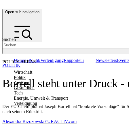
Open sub navigation
Suchen
Ukraine
Politik
Verteidigung
Rapporteur
Newsletters
Event
POLICY AREAS
POLITIK
Wirtschaft
Politik
Borrell steht unter Druck 
Agrifood
Gesundheit
Tech
Energie, Umwelt & Transport
Verteidigung
Der EU-Chefdiplomat Joseph Borrell hat "konkrete Vorschläge" für S
nach seinem Rücktritt.
Alexandra Brzozowski
EURACTIV.com