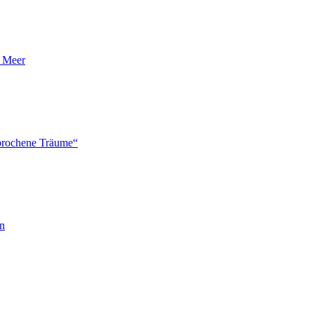
n Meer
brochene Träume“
en