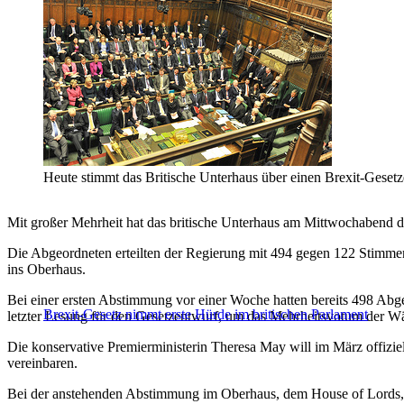
Heute stimmt das Britische Unterhaus über einen Brexit-Geset
Mit großer Mehrheit hat das britische Unterhaus am Mittwochabend 
Die Abgeordneten erteilten der Regierung mit 494 gegen 122 Stimme
ins Oberhaus.
Bei einer ersten Abstimmung vor einer Woche hatten bereits 498 Abge
Brexit-Gesetz nimmt erste Hürde im britischen Parlament
letzter Lesung für den Gesetzentwurf, um das Mehrheitsvotum der Wä
Die konservative Premierministerin Theresa May will im März offiziel
vereinbaren.
Bei der anstehenden Abstimmung im Oberhaus, dem House of Lords, k