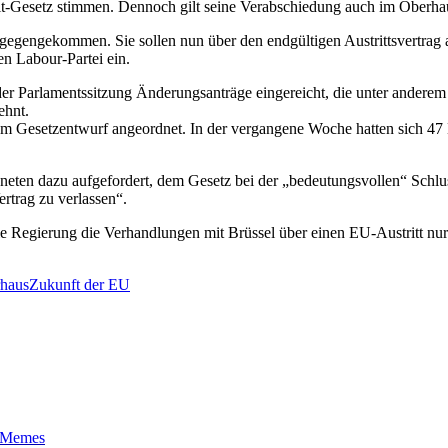
t-Gesetz stimmen. Dennoch gilt seine Verabschiedung auch im Oberhaus
gegengekommen. Sie sollen nun über den endgültigen Austrittsvertrag
en Labour-Partei ein.
 der Parlamentssitzung Änderungsanträge eingereicht, die unter andere
ehnt.
 Gesetzentwurf angeordnet. In der vergangene Woche hatten sich 47 L
ordneten dazu aufgefordert, dem Gesetz bei der „bedeutungsvollen“ 
rtrag zu verlassen“.
die Regierung die Verhandlungen mit Brüssel über einen EU-Austritt nu
rhaus
Zukunft der EU
t-Memes