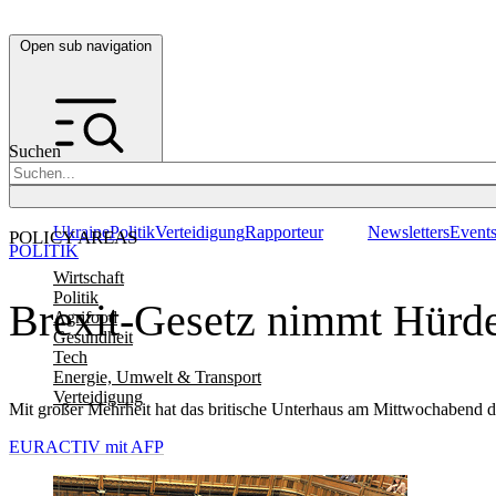
Open sub navigation
Suchen
Ukraine
Politik
Verteidigung
Rapporteur
Newsletters
Event
POLICY AREAS
POLITIK
Wirtschaft
Politik
Brexit-Gesetz nimmt Hürd
Agrifood
Gesundheit
Tech
Energie, Umwelt & Transport
Verteidigung
Mit großer Mehrheit hat das britische Unterhaus am Mittwochabend 
EURACTIV mit AFP