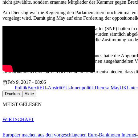
nicht gewählte, sondern ernannte Mitglieder der Kammer gegen Brexi
Am Dienstag war die Regierung den Parlamentariern noch einmal ent
vorgelegt wird. Damit ging May auf eine Forderung der oppositionell
Labour und die kleinere Schottischen Nationalpartei (SNP) hatten in
für EU-Bürger in Großbritannien betrafen. Sie wurden sämtlich abgel
Die Labour-Führung hatte per Fraktionszwang die Zustimmung zu dem
Gesetz positioniert.
Der konservative Brexit-Staatssekretär David Jones hatte die Abge
letztlich darum gehen, die EU „mit oder ohne einen ausgehandelten Ve
Großbritanniens Oberstes Gericht hatte im Januar entschieden, dass 
Feb 9, 2017 - 08:06
Politik
Brexit
EU-Austritt
EU-Innenpolitik
Theresa May
UK
Unte
Drucken
Aktie
MEIST GELESEN
WIRTSCHAFT
Europäer machen aus den vorgeschlagenen Euro-Banknoten Interne