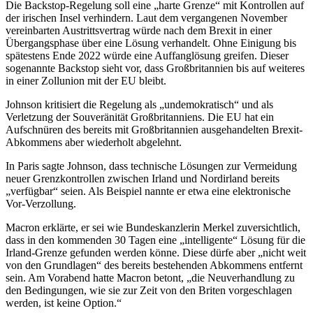
Die Backstop-Regelung soll eine „harte Grenze“ mit Kontrollen auf
der irischen Insel verhindern. Laut dem vergangenen November
vereinbarten Austrittsvertrag würde nach dem Brexit in einer
Übergangsphase über eine Lösung verhandelt. Ohne Einigung bis
spätestens Ende 2022 würde eine Auffanglösung greifen. Dieser
sogenannte Backstop sieht vor, dass Großbritannien bis auf weiteres
in einer Zollunion mit der EU bleibt.
Johnson kritisiert die Regelung als „undemokratisch“ und als
Verletzung der Souveränität Großbritanniens. Die EU hat ein
Aufschnüren des bereits mit Großbritannien ausgehandelten Brexit-
Abkommens aber wiederholt abgelehnt.
In Paris sagte Johnson, dass technische Lösungen zur Vermeidung
neuer Grenzkontrollen zwischen Irland und Nordirland bereits
„verfügbar“ seien. Als Beispiel nannte er etwa eine elektronische
Vor-Verzollung.
Macron erklärte, er sei wie Bundeskanzlerin Merkel zuversichtlich,
dass in den kommenden 30 Tagen eine „intelligente“ Lösung für die
Irland-Grenze gefunden werden könne. Diese dürfe aber „nicht weit
von den Grundlagen“ des bereits bestehenden Abkommens entfernt
sein. Am Vorabend hatte Macron betont, „die Neuverhandlung zu
den Bedingungen, wie sie zur Zeit von den Briten vorgeschlagen
werden, ist keine Option.“