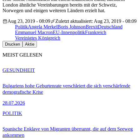
London ähnliche Vereinbarungen bereits mit der Schweiz,
Norwegen und einigen weiteren Ländern erzielt hat.
Aug 23, 2019 - 08:09
Zuletzt aktualisiert: Aug 23, 2019 - 08:09
Politik
Angela Merkel
Boris Johnson
Brexit
Deutschland
Emmanuel Macron
EU-Innenpolitik
Frankreich
Vereinigtes Königreich
Drucken
Aktie
MEIST GELESEN
GESUNDHEIT
Bulgariens hohe Geburtenrate verschleiert die sich verschärfende
demografische Krise
28.07.2026
POLITIK
Spanische Enklave von Migranten überrannt, die auf dem Seeweg
ankommen