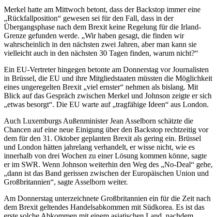
Merkel hatte am Mittwoch betont, dass der Backstop immer eine
„Rückfallposition“ gewesen sei für den Fall, dass in der
Übergangsphase nach dem Brexit keine Regelung für die Irland-
Grenze gefunden werde. „Wir haben gesagt, die finden wir
wahrscheinlich in den nächsten zwei Jahren, aber man kann sie
vielleicht auch in den nächsten 30 Tagen finden, warum nicht?“
Ein EU-Vertreter hingegen betonte am Donnerstag vor Journalisten
in Brüssel, die EU und ihre Mitgliedstaaten müssten die Möglichkeit
eines ungeregelten Brexit „viel ernster“ nehmen als bislang. Mit
Blick auf das Gespräch zwischen Merkel und Johnson zeigte er sich
„etwas besorgt“. Die EU warte auf „tragfähige Ideen“ aus London.
Auch Luxemburgs Außenminister Jean Asselborn schätzte die
Chancen auf eine neue Einigung über den Backstop rechtzeitig vor
dem für den 31. Oktober geplanten Brexit als gering ein. Brüssel
und London hätten jahrelang verhandelt, er wisse nicht, wie es
innerhalb von drei Wochen zu einer Lösung kommen könne, sagte
er im SWR. Wenn Johnson weiterhin den Weg des „No-Deal“ gehe,
„dann ist das Band gerissen zwischen der Europäischen Union und
Großbritannien“, sagte Asselborn weiter.
Am Donnerstag unterzeichnete Großbritannien ein für die Zeit nach
dem Brexit geltendes Handelsabkommen mit Südkorea. Es ist das
erste solche Abkommen mit einem asiatischen Land, nachdem