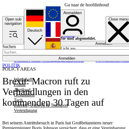
Ga naar de hoofdinhoud
Anmelden
Open sub
Close menu
English
navigation
Deutsch
Français
Sie sind abgemeldet.
Anmelden
Suchen
Licht aus
Español
Anmelden
Ukraine
Politik
Verteidigung
Rapporteur
Newsletters
Event
POLITIK
POLICY AREAS
Brexit: Macron ruft zu
Wirtschaft
Politik
Verhandlungen in den
Agrifood
Gesundheit
kommenden 30 Tagen auf
Tech
Energie, Umwelt & Transport
Verteidigung
Bei seinem Antrittsbesuch in Paris hat Großbritanniens neuer
Premierminister Boris Johnson versichert, dass er eine Vereinbarung