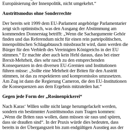
Europäisierung der Innenpolitik, nicht umgekehrt.“
Austrittsmodus ohne Sonderrechte
Der bereits seit 1999 dem EU-Parlament angehörige Parlamentarier
zeigt sich optimistisch, was den Ausgang der Abstimmung am
kommenden Donnerstag betrifft: „Wenn die Sachargumente Gehör
finden und das Referendum nicht für einen rein parteipolitischen,
innenpolitischen Schlagabtausch missbraucht wird, dann werden die
Bürger für den Verbleib des Vereinigten Königreichs in der EU
stimmen.“ Er machte aber auch kein Hehl daraus, dass bei einer
Brexit-Mehrheit, dies sehr rasch zu den entsprechenden
Konsequenzen in den diversen EU-Gremien und Institutionen
führen müsse: „Sollte eine Mehrheit der Briten für den Austritt
stimmen, ist das zu respektieren und kompromisslos umzusetzen.
Am Zug ist dann die Regierung Cameron, die den EU-Institutionen
die Konsequenzen aus dem Ergebnis mitzuteilen hat.“
Gegen jede Form der „Rosinenpickerei“
Nach Karas‘ Willen sollte nicht lange herumgefackelt werden,
sondern ein bestimmter Austrittsmodus zum Tragen kommen:
„Wenn die Briten raus wollen, dann müssen sie raus und spüren,
dass sie draußen sind“. In der Praxis würde dies bedeuten, dass
bereits in der Übergangszeit bis zum endgültigen Ausstieg aus der