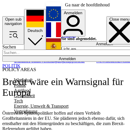
Ga naar de hoofdinhoud
Anmelden
Open sub
Close menu
English
navigation
Deutsch
Français
Sie sind abgemeldet.
Anmelden
Suchen
Licht aus
Español
Anmelden
Ukraine
Politik
Verteidigung
Rapporteur
Newsletters
Event
POLITIK
POLICY AREAS
Brexit wäre ein Warnsignal für
Wirtschaft
Politik
Europa
Agrifood
Gesundheit
Tech
Energie, Umwelt & Transport
Verteidigung
Österreichs Spitzenpolitiker hoffen auf einen Verbleib
Großbritanniens in der EU. Sie plädieren jedoch ebenso dafür, sich
ernsthafter mit den Hintergründen zu beschäftigen, die zum Brexit-
Referendum geführt haben.