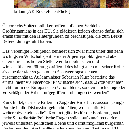
britain [AK Rockefeller/Flickr]
Österreichs Spitzenpolitiker hoffen auf einen Verbleib
Großbritanniens in der EU. Sie plädieren jedoch ebenso dafür, sich
ernsthafter mit den Hintergründen zu beschäftigen, die zum Brexit-
Referendum geführt haben.
Das Vereinigte Königreich befindet sich zwar nicht unter den zehn
wichtigsten Wirtschaftspartnern der Alpenrepublik, genießt aber
einen durchaus hohen Stellenwert bei politischen und
wirtschaftlichen Führungskräften. Dies hängt auch mit seiner Rolle
als eine der vier so genannten Staatsvertragsmächten
zusammenhängt. Außenminister Sebastian Kurz bestätigte das
einmal mehr via Facebook: Er wünsche sich, dass „Großbritannien
nicht nur in der Europäischen Union bleibt, sondern auch einige der
Vorschläge der Briten aufgegriffen und umgesetzt werden“.
Kurz findet, dass die Briten im Zuge der Brexit-Diskussion „einige
Punkte in die Diskussion gebracht hätten, wo sich die EU
weiterentwickeln sollte“. Konkret gilt dies für die Forderung nach
mehr Subsidiarität: Politische Fragen sollen auf zunehmend der
jeweils untersten politischen Ebene und damit möglichst bürgernah
geklärt werden. Auch sollte die Personenfreizügigkeit in der EU