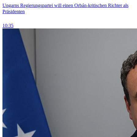
Ungarns Regierungspartei will einen Orbán-kritischen Richter als
Präsidenten
10:35