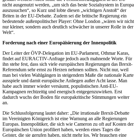
nicht ausgenutzt werden, „um sich das beste Sozialsystem in Europa
auszusuchen“, so Kurz und lobte diesen „wichtigen Anstoß“ der
Briten in der EU-Debatte. Zudem sei die britische Regierung ein
bedeutende außenpolitischer Player: Ohne London „wären wir nicht
nur kleiner, sondern auch deutlich schwächer in unserer Rolle in der
Welt“.
Forderung nach einer Europäisierung der Innenpolitik
Der Leiter der ÖVP-Delegation im EU-Parlament, Othmar Karas,
findet auf EURACTIV-Anfrage jedoch auch mahnende Worte. Für
ihn stehe fest, dass sich viele europäischen Regierungen das Brexit-
Referendum sehr ernst zu Herzen nehmen sollten. Nicht nur, weil
man bei vielen Wahlgängen in steigendem Maße die nationale Karte
ausspiele und damit europäische Anliegen außer Acht lasse. Man
habe auch immer wieder versäumt, populistischen Anti-EU-
Kampagnen rechtzeitig und energisch entgegenzuwirken. Erst
dadurch wuchs der Boden für europakritische Stimmungen weiter
an.
Die Schlussfolgerung lautet daher: „Die irrationale Brexit-Debatte
im Vereinigten Königreich ist eine Warnung an alle Regierungen
Europas. Innenpolitiker, die sich wie Cameron zu oft auf Kosten der
Europäischen Union profiliert haben, werden eines Tages die
Geister, die sie gerufen haben, nicht mehr los. Wir brauchen eine