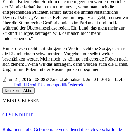
EU den Briten keine Sonderrechte mehr gegeben werden. Vorteile
der Mitgliedschaft kann man nur nutzen, wenn man auch die
entsprechenden Pflichten erfüllt, lautet die unmissverständliche
Devise. Daher: „Wenn das Referendum negativ ausgeht, müssen wir
über die Stimmrechte Großbritanniens im Parlament und im Rat
während der Übergangsphase reden. Ein Land, das nicht mehr zur
Zukunft Europas beitragen will, darf auch nicht mehr
mitentscheiden.“
Hinter diesen recht hart klingenden Worten steht die Sorge, dass sich
die EU mit einem schwammigen Vorgehen nur selbst weiter
beschädigen werde. Mehr noch, es könnte verheerende Folgen nach
sich ziehen: „Wenn wir das anfangen, dann werden auch die Dänen,
Ungarn und Polen mit der Rosinenpickerei beginnen.“
Jun 21, 2016 - 08:08
Zuletzt aktualisiert: Jun 21, 2016 - 12:45
Politik
Brexit
EU-Innenpolitik
Österreich
Drucken
Aktie
MEIST GELESEN
GESUNDHEIT
Bulgariens hohe Geburtenrate verschleiert die sich verschärfende