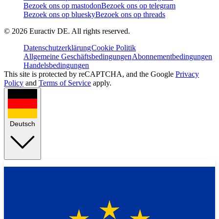
Bezoek ons op mastodon
Bezoek ons op telegram
Bezoek ons op bluesky
Bezoek ons op threads
©
2026
Euractiv DE. All rights reserved.
Datenschutzerklärung
Cookie Politik
Allgemeine Geschäftsbedingungen
Abonnementbedingungen
Handelsbedingungen
This site is protected by reCAPTCHA, and the Google
Privacy
Policy
and
Terms of Service
apply.
Deutsch