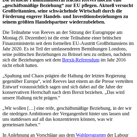
„geschäftsmäßige Beziehung“ zur EU pflegen. Aktuell versucht
Großbritannien, seine schwächelnde Wirtschaft durch die
Förderung engerer Handels- und Investitionsbeziehungen zu
seinem größten Handelspartner wiederzubeleben.
Die Teilnahme von Reeves an der Sitzung der Eurogruppe am
Montag (9. Dezember) ist die erste Teilnahme einer britischen
Finanzministerin seit dem formellen EU-Austritt Großbritanniens im
Jahr 2020. Es ist Teil der umfassenderen Bemühungen Londons,
seine politischen Beziehungen zu Brüssel neu zu ordnen, nachdem
sich die Beziehungen seit dem
Brexit-Referendum
im Jahr 2016
nicht erholt hatten.
„Spaltung und Chaos prägten die Haltung der letzten Regierung
gegenüber Europa“, wird Reeves laut einem an die Presse verteilten
Entwurf voraussichtlich sagen und sich dabei auf die Jahre der
konservativen Herrschaft nach dem Brexit beziehen. „Das wird
unsere Haltung nicht prägen.“
„Wir wollen […] eine reife, geschäftsmäßige Beziehung, in der wir
die niedrigen Ambitionen der Vergangenheit hinter uns lassen und
uns stattdessen auf all das konzentrieren können, was wir
gemeinsam haben.“
In Anlehnung an Vorschläge aus dem
Wahlprogramm
der Labour