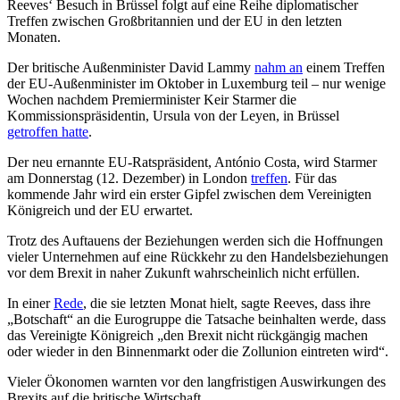
Reeves‘ Besuch in Brüssel folgt auf eine Reihe diplomatischer
Treffen zwischen Großbritannien und der EU in den letzten
Monaten.
Der britische Außenminister David Lammy
nahm an
einem Treffen
der EU-Außenminister im Oktober in Luxemburg teil – nur wenige
Wochen nachdem Premierminister Keir Starmer die
Kommissionspräsidentin, Ursula von der Leyen, in Brüssel
getroffen hatte
.
Der neu ernannte EU-Ratspräsident, António Costa, wird Starmer
am Donnerstag (12. Dezember) in London
treffen
. Für das
kommende Jahr wird ein erster Gipfel zwischen dem Vereinigten
Königreich und der EU erwartet.
Trotz des Auftauens der Beziehungen werden sich die Hoffnungen
vieler Unternehmen auf eine Rückkehr zu den Handelsbeziehungen
vor dem Brexit in naher Zukunft wahrscheinlich nicht erfüllen.
In einer
Rede
, die sie letzten Monat hielt, sagte Reeves, dass ihre
„Botschaft“ an die Eurogruppe die Tatsache beinhalten werde, dass
das Vereinigte Königreich „den Brexit nicht rückgängig machen
oder wieder in den Binnenmarkt oder die Zollunion eintreten wird“.
Vieler Ökonomen warnten vor den langfristigen Auswirkungen des
Brexits auf die britische Wirtschaft.