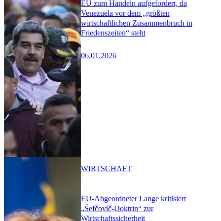
EU zum Handeln aufgefordert, da
Venezuela vor dem „größten
wirtschaftlichen Zusammenbruch in
Friedenszeiten“ steht
06.01.2026
WIRTSCHAFT
EU-Abgeordneter Lange kritisiert
„Šefčovič-Doktrin“ zur
Wirtschaftssicherheit