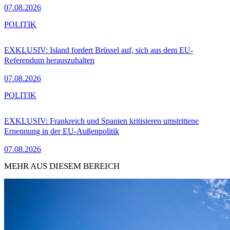
07.08.2026
POLITIK
EXKLUSIV: Island fordert Brüssel auf, sich aus dem EU-
Referendum herauszuhalten
07.08.2026
POLITIK
EXKLUSIV: Frankreich und Spanien kritisieren umstrittene
Ernennung in der EU-Außenpolitik
07.08.2026
MEHR AUS DIESEM BEREICH