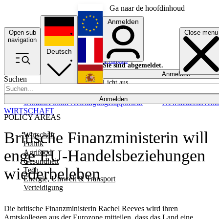
Ga naar de hoofdinhoud
Anmelden
Open sub
Close menu
English
navigation
Deutsch
Français
Sie sind abgemeldet.
Anmelden
Suchen
Licht aus
Español
Anmelden
Ukraine
Politik
Verteidigung
Rapporteur
Newsletters
Event
WIRTSCHAFT
POLICY AREAS
Britische Finanzministerin will
Wirtschaft
Politik
enge EU-Handelsbeziehungen
Agrifood
Gesundheit
wiederbeleben
Tech
Energie, Umwelt & Transport
Verteidigung
Die britische Finanzministerin Rachel Reeves wird ihren
Amtskollegen aus der Eurozone mitteilen, dass das Land eine