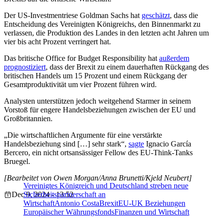
Der US-Investmentriese Goldman Sachs hat
geschätzt
, dass die
Entscheidung des Vereinigten Königreichs, den Binnenmarkt zu
verlassen, die Produktion des Landes in den letzten acht Jahren um
vier bis acht Prozent verringert hat.
Das britische Office for Budget Responsibility hat
außerdem
prognostiziert
, dass der Brexit zu einem dauerhaften Rückgang des
britischen Handels um 15 Prozent und einem Rückgang der
Gesamtproduktivität um vier Prozent führen wird.
Analysten unterstützen jedoch weitgehend Starmer in seinem
Vorstoß für engere Handelsbeziehungen zwischen der EU und
Großbritannien.
„Die wirtschaftlichen Argumente für eine verstärkte
Handelsbeziehung sind […] sehr stark“,
sagte
Ignacio García
Bercero, ein nicht ortsansässiger Fellow des EU-Think-Tanks
Bruegel.
[Bearbeitet von Owen Morgan/Anna Brunetti/Kjeld Neubert]
Vereinigtes Königreich und Deutschland streben neue
Dec 9, 2024 - 13:52
Sicherheitspartnerschaft an
Wirtschaft
Antonio Costa
Brexit
EU-UK Beziehungen
Europäischer Währungsfonds
Finanzen und Wirtschaft