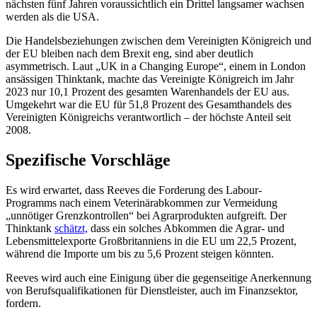
nächsten fünf Jahren voraussichtlich ein Drittel langsamer wachsen
werden als die USA.
Die Handelsbeziehungen zwischen dem Vereinigten Königreich und
der EU bleiben nach dem Brexit eng, sind aber deutlich
asymmetrisch. Laut „UK in a Changing Europe“, einem in London
ansässigen Thinktank, machte das Vereinigte Königreich im Jahr
2023 nur 10,1 Prozent des gesamten Warenhandels der EU aus.
Umgekehrt war die EU für 51,8 Prozent des Gesamthandels des
Vereinigten Königreichs verantwortlich – der höchste Anteil seit
2008.
Spezifische Vorschläge
Es wird erwartet, dass Reeves die Forderung des Labour-
Programms nach einem Veterinärabkommen zur Vermeidung
„unnötiger Grenzkontrollen“ bei Agrarprodukten aufgreift. Der
Thinktank
schätzt,
dass ein solches Abkommen die Agrar- und
Lebensmittelexporte Großbritanniens in die EU um 22,5 Prozent,
während die Importe um bis zu 5,6 Prozent steigen könnten.
Reeves wird auch eine Einigung über die gegenseitige Anerkennung
von Berufsqualifikationen für Dienstleister, auch im Finanzsektor,
fordern.