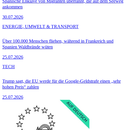
Spanische Enklave von Migranten überrannt, die auf dem Seeweg
ankommen
30.07.2026
ENERGIE, UMWELT & TRANSPORT
Über 100.000 Menschen fliehen, während in Frankreich und
Spanien Waldbrände wüten
25.07.2026
TECH
Trump sagt, die EU werde für die Google-Geldstrafe einen „sehr
hohen Preis“ zahlen
25.07.2026