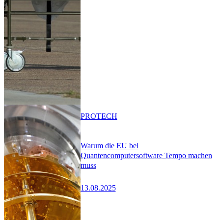
PRO
TECH
Warum die EU bei
Quantencomputersoftware Tempo machen
muss
13.08.2025