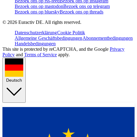
Bezoek ons op rss-feed
Bezoek ons op instagram
Bezoek ons op mastodon
Bezoek ons op telegram
Bezoek ons op bluesky
Bezoek ons op threads
©
2026
Euractiv DE. All rights reserved.
Datenschutzerklärung
Cookie Politik
Allgemeine Geschäftsbedingungen
Abonnementbedingungen
Handelsbedingungen
This site is protected by reCAPTCHA, and the Google
Privacy
Policy
and
Terms of Service
apply.
Deutsch